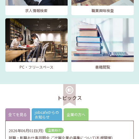
求人情報検索
職業興味検査
PC・フリースペース
書籍閲覧
トピックス
jobcafeからの
全てを見る
企業の方へ
お知らせ
2026年06月01日(月)
企業向け
就職・転職お仕事説明会 ご出展企業の募集について(札幌開催)