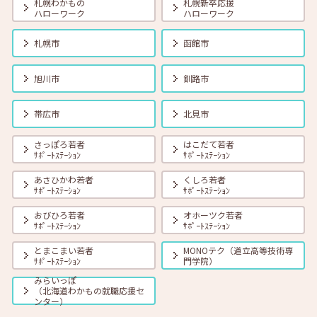
札幌わかもの
札幌新卒応援
ハローワーク
ハローワーク
2026年05月01日(金)
セミナー
在職者
学生
求職者
札幌市
函館市
【函館・対面】5月27日（水）就勝塾 採用につなげる応募書類の書き
方-Ⅱ 13:30～14:30
旭川市
釧路市
帯広市
北見市
さっぽろ若者
はこだて若者
ｻﾎﾟｰﾄｽﾃｰｼｮﾝ
ｻﾎﾟｰﾄｽﾃｰｼｮﾝ
あさひかわ若者
くしろ若者
ｻﾎﾟｰﾄｽﾃｰｼｮﾝ
ｻﾎﾟｰﾄｽﾃｰｼｮﾝ
おびひろ若者
オホーツク若者
ｻﾎﾟｰﾄｽﾃｰｼｮﾝ
ｻﾎﾟｰﾄｽﾃｰｼｮﾝ
とまこまい若者
MONOテク（道立高等技術専
ｻﾎﾟｰﾄｽﾃｰｼｮﾝ
門学院）
みらいっぽ
（北海道わかもの就職応援セ
ンター）