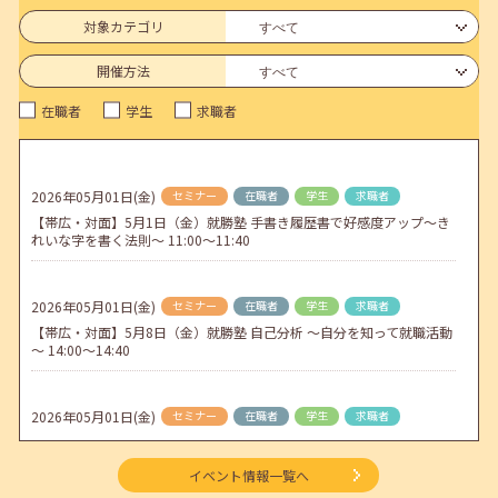
連休前後（ゴールデンウィーク）のメールキャリア・アドバイス対応
についてのお知らせ
対象カテゴリ
2026年04月25日(土)
jobcafeからのお知らせ
開催方法
5月のセミナー情報を公開いたしました。
在職者
学生
求職者
2026年04月02日(木)
jobcafeからのお知らせ
ゴールデンウィーク期間中のご利用について
2026年05月01日(金)
セミナー
在職者
学生
求職者
2026年04月01日(水)
jobcafeからのお知らせ
【帯広・対面】5月1日（金）就勝塾 手書き履歴書で好感度アップ～き
地方拠点臨時閉所のお知らせ
れいな字を書く法則～ 11:00～11:40
2026年05月01日(金)
セミナー
在職者
学生
求職者
【帯広・対面】5月8日（金）就勝塾 自己分析 ～自分を知って就職活動
～ 14:00～14:40
2026年05月01日(金)
セミナー
在職者
学生
求職者
【函館・対面】5月13日（水）就勝塾 採用につなげる応募書類の書き
方-Ⅰ 13:30～14:30
イベント情報一覧へ