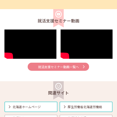
2026年05月01日(金)
セミナー
在職者
学生
求職者
【釧路・対面】5月14日（木）就勝塾 自信を持って面接に行こう！
13:30～14:30
就活支援セミナー動画
2026年05月01日(金)
セミナー
在職者
学生
求職者
【オンライン】5月14日（木）自己分析で見つけるあなたの強み！
14:00～14:30
2026年05月01日(金)
セミナー
在職者
学生
求職者
【オンライン】5月19日（火）どんな場面でも使える！好印象を与える
就活支援セミナー動画一覧へ
シンプルな方法 14:00～14:30
2026年05月01日(金)
セミナー
在職者
学生
求職者
【帯広・対面】5月26日（火）就勝塾 ビジネスマナーと社会人基礎力
関連サイト
11:00～11:40
北海道ホームページ
厚生労働省
北海道労働局
2026年05月01日(金)
セミナー
在職者
学生
求職者
【オンライン】5月27日（水）ストレスとの付き合い方 14:00～14:45