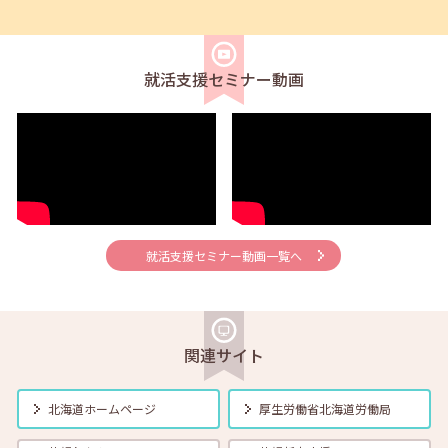
2026年06月01日(月)
セミナー
在職者
学生
求職者
【帯広・対面】6月5日（金）就勝塾 求人票の見方 11:00～11:40
就活支援セミナー動画
2026年06月01日(月)
セミナー
在職者
学生
求職者
【釧路・対面】6月12日（金）就勝塾 自己分析 13:30～14:30
2026年06月01日(月)
セミナー
在職者
学生
求職者
【オンライン】6月12日（金）就活ストレス４つの解消法 14:00～
14:30
就活支援セミナー動画一覧へ
2026年06月01日(月)
セミナー
在職者
学生
求職者
【帯広・対面】6月16日（火）就勝塾 志望動機と自己PRのポイント
14:00～14:40
関連サイト
2026年06月01日(月)
セミナー
在職者
学生
求職者
【函館・対面】6月17日（水）就勝塾 採用につながる応募書類の書き
北海道ホームページ
厚生労働省
北海道労働局
方 13:30～14:30