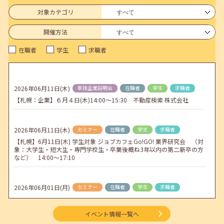
連休前後（ゴールデンウィーク）のメールキャリア・アドバイス対応
についてのお知らせ
対象カテゴリ
2026年04月25日(土)
jobcafeからのお知らせ
開催方法
5月のセミナー情報を公開いたしました。
在職者
学生
求職者
2026年04月02日(木)
jobcafeからのお知らせ
ゴールデンウィーク期間中のご利用について
2026年06月11日(木)
単独企業説明会
在職者
学生
求職者
2026年04月01日(水)
jobcafeからのお知らせ
【札幌：企業】６月４日(木)14:00～15:30 不動産検索 株式会社
地方拠点臨時閉所のお知らせ
2026年06月11日(木)
セミナー
在職者
学生
求職者
【札幌】6月11日(木) 学生対象 ジョブカフェGo!GO! 業界研究会 （対
象：大学生・短大生・専門学校生・卒業後概ね3年以内の第二新卒の方
など） 14:00～17:10
2026年06月01日(月)
セミナー
在職者
学生
求職者
【函館・対面】6月3日（水）就勝塾 就活ストレス解消法 13:30～14:30
イベント情報一覧へ