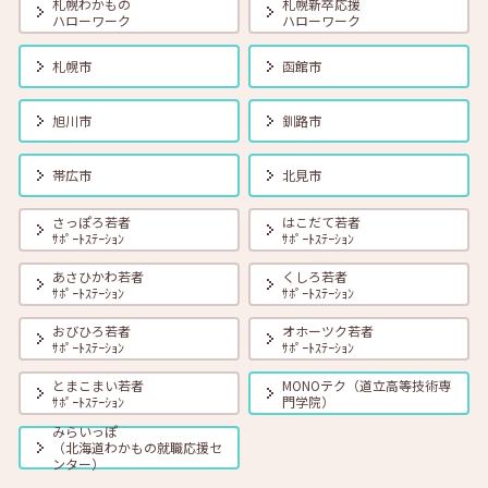
札幌わかもの
札幌新卒応援
ハローワーク
ハローワーク
2026年06月01日(月)
セミナー
在職者
学生
求職者
【帯広・対面】6月19日（金） 就勝塾 会話力アップ～アサーティブ・
札幌市
函館市
コミュニケーション～ 11:00～11:40
旭川市
釧路市
2026年06月01日(月)
セミナー
在職者
学生
求職者
【オンライン】6月23日（火）採用につながる応募書類の書き方 14:00
帯広市
北見市
～14:45
さっぽろ若者
はこだて若者
ｻﾎﾟｰﾄｽﾃｰｼｮﾝ
ｻﾎﾟｰﾄｽﾃｰｼｮﾝ
2026年06月01日(月)
セミナー
在職者
学生
求職者
【オンライン】6月25日（木）小さな夢からかなえてみよう 14:00～
あさひかわ若者
くしろ若者
14:30
ｻﾎﾟｰﾄｽﾃｰｼｮﾝ
ｻﾎﾟｰﾄｽﾃｰｼｮﾝ
おびひろ若者
オホーツク若者
ｻﾎﾟｰﾄｽﾃｰｼｮﾝ
ｻﾎﾟｰﾄｽﾃｰｼｮﾝ
とまこまい若者
MONOテク（道立高等技術専
ｻﾎﾟｰﾄｽﾃｰｼｮﾝ
門学院）
みらいっぽ
（北海道わかもの就職応援セ
ンター）