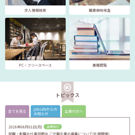
求人情報検索
職業興味検査
PC・フリースペース
書籍閲覧
トピックス
jobcafeからの
全てを見る
企業の方へ
お知らせ
2026年06月01日(月)
企業向け
就職・転職お仕事説明会 ご出展企業の募集について(札幌開催)