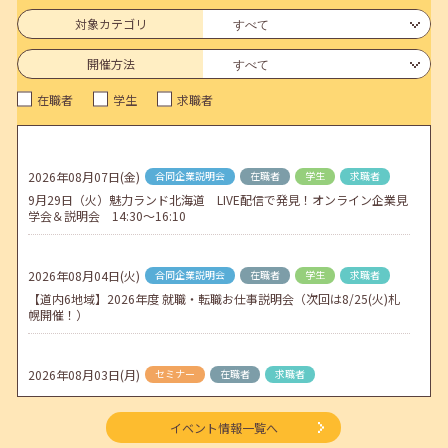
6月のセミナー情報を公開いたしました。
対象カテゴリ
2026年05月01日(金)
jobcafeからのお知らせ
開催方法
連休前後（ゴールデンウィーク）のメールキャリア・アドバイス対応
在職者
学生
求職者
についてのお知らせ
2026年04月25日(土)
jobcafeからのお知らせ
5月のセミナー情報を公開いたしました。
2026年08月07日(金)
合同企業説明会
在職者
学生
求職者
9月29日（火）魅力ランド北海道 LIVE配信で発見！オンライン企業見
2026年04月02日(木)
jobcafeからのお知らせ
学会＆説明会 14:30～16:10
ゴールデンウィーク期間中のご利用について
2026年08月04日(火)
合同企業説明会
在職者
学生
求職者
【道内6地域】2026年度 就職・転職お仕事説明会（次回は8/25(火)札
幌開催！）
2026年08月03日(月)
セミナー
在職者
求職者
【函館・対面】9月4日（金）【未経験可】求人のリアルを知る人事担
当者へのインタビューセミナー 12:50～13:20
イベント情報一覧へ