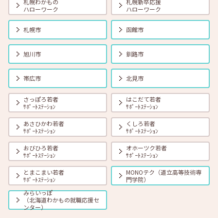
札幌わかもの
札幌新卒応援
ハローワーク
ハローワーク
2026年08月01日(土)
セミナー
在職者
学生
求職者
札幌市
函館市
【オンライン】8月18日（火） 転職前に知っておきたい「部下力」ア
ップセミナー～新しい職場で無理なくキャッチアップするためのコミ
ュニケーション術～ 14:00～14:45 定員40名
旭川市
釧路市
2026年08月01日(土)
セミナー
在職者
学生
求職者
帯広市
北見市
【函館・対面】8月19日（水）就勝塾 タイプ別「対人ストレス」を減
らす方法 13:30～14:30
さっぽろ若者
はこだて若者
ｻﾎﾟｰﾄｽﾃｰｼｮﾝ
ｻﾎﾟｰﾄｽﾃｰｼｮﾝ
あさひかわ若者
くしろ若者
2026年08月01日(土)
セミナー
在職者
学生
求職者
ｻﾎﾟｰﾄｽﾃｰｼｮﾝ
ｻﾎﾟｰﾄｽﾃｰｼｮﾝ
【釧路・対面】8月20日（木）就勝塾 いまさら聞けないビジネスマナ
ー 13:30～14:30
おびひろ若者
オホーツク若者
ｻﾎﾟｰﾄｽﾃｰｼｮﾝ
ｻﾎﾟｰﾄｽﾃｰｼｮﾝ
とまこまい若者
MONOテク（道立高等技術専
2026年08月01日(土)
セミナー
在職者
学生
求職者
ｻﾎﾟｰﾄｽﾃｰｼｮﾝ
門学院）
【オンライン】8月20日（木）ビジネスコミュニケーション 報・連・
相 14:00～14:30
みらいっぽ
（北海道わかもの就職応援セ
ンター）