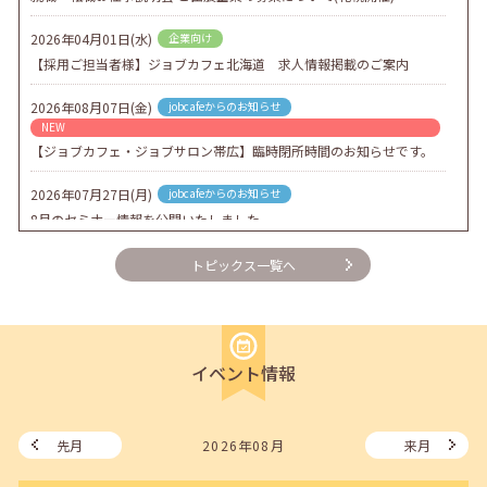
2026年04月01日(水)
企業向け
【採用ご担当者様】ジョブカフェ北海道 求人情報掲載のご案内
2026年08月07日(金)
jobcafeからのお知らせ
NEW
【ジョブカフェ・ジョブサロン帯広】臨時閉所時間のお知らせです。
2026年07月27日(月)
jobcafeからのお知らせ
8月のセミナー情報を公開いたしました。
2026年07月01日(水)
企業向け
トピックス一覧へ
企業様向けセミナー「現場を巻き込む！人事のための『越境人材育
成』３ステップ」
2026年06月26日(金)
jobcafeからのお知らせ
イベント情報
7月のセミナー情報を公開いたしました。
2026年06月03日(水)
jobcafeからのお知らせ
メールカウンセリング、就職決定報告フォーム復旧いたしました。
先月
2026年08月
来月
2026年05月25日(月)
jobcafeからのお知らせ