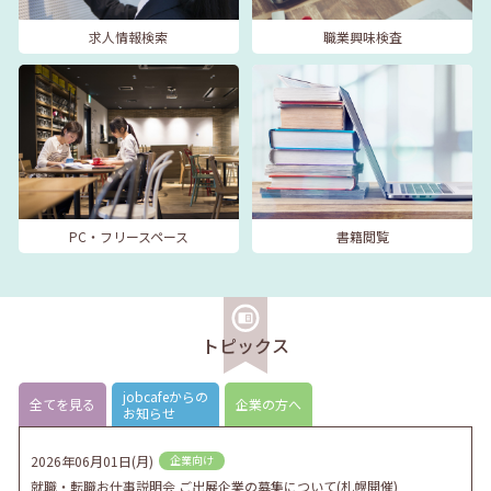
求人情報検索
職業興味検査
PC・フリースペース
書籍閲覧
トピックス
jobcafeからの
全てを見る
企業の方へ
お知らせ
2026年06月01日(月)
企業向け
就職・転職お仕事説明会 ご出展企業の募集について(札幌開催)