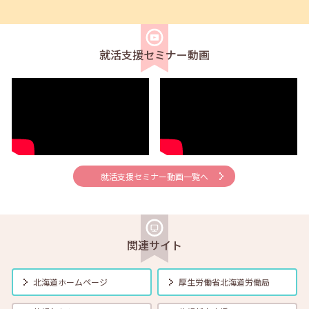
2026年08月02日(日)
セミナー
在職者
求職者
【北見・対面】9月16日（水）【未経験可】求人のリアルを知る人事担
当者へのインタビューセミナー 12:40～13:20
就活支援セミナー動画
2026年08月01日(土)
セミナー
在職者
学生
求職者
【帯広・対面】8月6日（木）就勝塾 手書き履歴書で好感度アップ～き
れいな字を書く法則～ 11:00～11:40
2026年08月01日(土)
セミナー
在職者
学生
求職者
【オンライン】8月7日（金）こころの健康セルフケア 14:00～14:30
就活支援セミナー動画一覧へ
2026年08月01日(土)
セミナー
在職者
学生
求職者
【オンライン】8月13日（木）就職活動のススメ方 14:00～14:30
関連サイト
2026年08月01日(土)
セミナー
在職者
学生
求職者
北海道ホームページ
厚生労働省
北海道労働局
【帯広・対面】8月17日（月）就勝塾 自己分析 ～自分を知って就職活
動～ 14:00～14:40