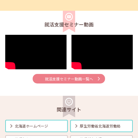
【学生 就活応援！セミナー開催のお知らせ】
就活支援セミナー動画
2025年02月01日(土)
セミナー
在職者
学生
求職者
【函館・対面】2月5日（水）就勝塾 落ち込んだ気分をコントロール
する方法 13:30～14:30
2025年02月01日(土)
セミナー
在職者
学生
求職者
【北見・対面】2月5日（水）就勝塾 「職業興味検査」 13:30～
14:30
就活支援セミナー動画一覧へ
2025年02月01日(土)
セミナー
在職者
学生
求職者
【帯広・対面】2月6日（木）就勝塾 手書き履歴書で好感度アップ～
きれいな字を書く法則～ 11:00～11:40
関連サイト
2025年02月01日(土)
セミナー
在職者
学生
求職者
【釧路・対面】2月6日（木）就勝塾 仕事で使えるWord講座
北海道ホームページ
厚生労働省
北海道労働局
13:30~15:00