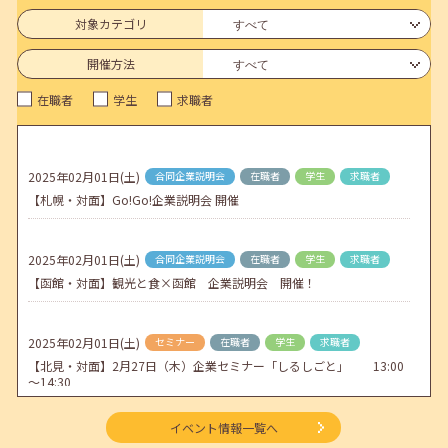
6月のセミナー情報を公開いたしました。
対象カテゴリ
2026年05月01日(金)
jobcafeからのお知らせ
開催方法
連休前後（ゴールデンウィーク）のメールキャリア・アドバイス対応
在職者
学生
求職者
についてのお知らせ
2026年04月25日(土)
jobcafeからのお知らせ
5月のセミナー情報を公開いたしました。
2025年02月01日(土)
合同企業説明会
在職者
学生
求職者
【札幌・対面】Go!Go!企業説明会 開催
2026年04月02日(木)
jobcafeからのお知らせ
ゴールデンウィーク期間中のご利用について
2025年02月01日(土)
合同企業説明会
在職者
学生
求職者
【函館・対面】観光と食×函館 企業説明会 開催！
2025年02月01日(土)
セミナー
在職者
学生
求職者
【北見・対面】2月27日（木）企業セミナー「しるしごと」 13:00
～14:30
イベント情報一覧へ
2025年02月01日(土)
セミナー
学生