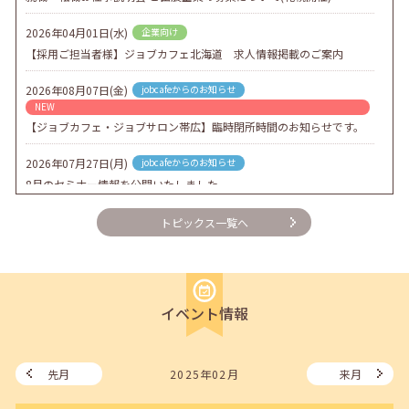
2026年04月01日(水)
企業向け
【採用ご担当者様】ジョブカフェ北海道 求人情報掲載のご案内
2026年08月07日(金)
jobcafeからのお知らせ
NEW
【ジョブカフェ・ジョブサロン帯広】臨時閉所時間のお知らせです。
2026年07月27日(月)
jobcafeからのお知らせ
8月のセミナー情報を公開いたしました。
2026年07月01日(水)
企業向け
トピックス一覧へ
企業様向けセミナー「現場を巻き込む！人事のための『越境人材育
成』３ステップ」
2026年06月26日(金)
jobcafeからのお知らせ
イベント情報
7月のセミナー情報を公開いたしました。
2026年06月03日(水)
jobcafeからのお知らせ
メールカウンセリング、就職決定報告フォーム復旧いたしました。
先月
2025年02月
来月
2026年05月25日(月)
jobcafeからのお知らせ