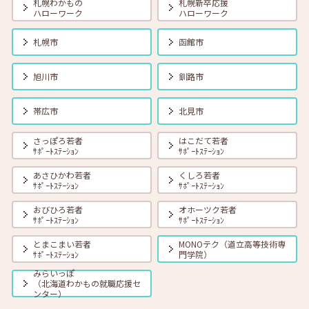
札幌わかもの
札幌新卒応援
ハローワーク
ハローワーク
2025年02月01日(土)
セミナー
在職者
学生
求職者
【札幌・対面】2月7日（金）面接力UP！本番で役立つ面接練習
札幌市
函館市
11:00～11:45
旭川市
釧路市
2025年02月01日(土)
セミナー
在職者
学生
求職者
【北見・対面】2月13日（木）就勝塾 仕事ダンドリ術！ 13:30～
帯広市
北見市
14:30
さっぽろ若者
はこだて若者
ｻﾎﾟｰﾄｽﾃｰｼｮﾝ
ｻﾎﾟｰﾄｽﾃｰｼｮﾝ
2025年02月01日(土)
セミナー
在職者
学生
求職者
【釧路・対面】2月13日（木）就勝塾 仕事で使えるExcel講座
あさひかわ若者
くしろ若者
13:30~15:00
ｻﾎﾟｰﾄｽﾃｰｼｮﾝ
ｻﾎﾟｰﾄｽﾃｰｼｮﾝ
おびひろ若者
オホーツク若者
ｻﾎﾟｰﾄｽﾃｰｼｮﾝ
ｻﾎﾟｰﾄｽﾃｰｼｮﾝ
2025年02月01日(土)
セミナー
在職者
学生
求職者
【帯広・対面】2月13日（木）就勝塾 自己分析～自分を知って就職活
とまこまい若者
MONOテク（道立高等技術専
動～ 14:00～14:40
ｻﾎﾟｰﾄｽﾃｰｼｮﾝ
門学院）
みらいっぽ
（北海道わかもの就職応援セ
2025年02月01日(土)
セミナー
在職者
学生
求職者
ンター）
【オンライン】2月14日（金）こころの健康セルフケア 14:00～