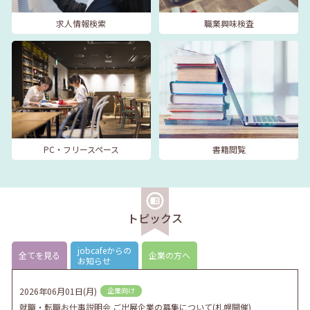
求人情報検索
職業興味検査
PC・フリースペース
書籍閲覧
トピックス
jobcafeからの
全てを見る
企業の方へ
お知らせ
2026年06月01日(月)
企業向け
就職・転職お仕事説明会 ご出展企業の募集について(札幌開催)