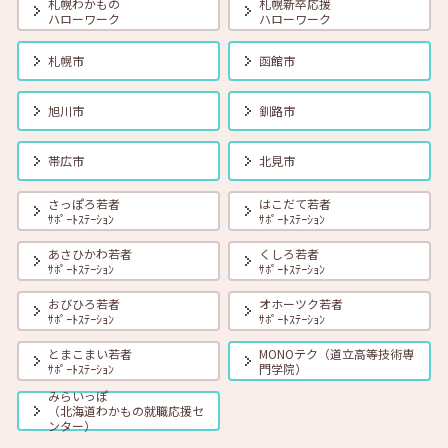
札幌わかもの
札幌新卒応援
プ」（応用編） 13:30 ～ 14:30
ハローワーク
ハローワーク
札幌市
函館市
2025年04月01日(火)
セミナー
在職者
学生
求職者
【オンライン】4月22日（火）どんな場面でも使える！好印象を与える
旭川市
釧路市
シンプルな方法 14:00～14:30
帯広市
北見市
2025年04月01日(火)
セミナー
在職者
学生
求職者
【函館・対面】4月23日（水）就勝塾 「新しいしごとおぼえのコ
さっぽろ若者
はこだて若者
ツ」 13:30～14:30
ｻﾎﾟｰﾄｽﾃｰｼｮﾝ
ｻﾎﾟｰﾄｽﾃｰｼｮﾝ
あさひかわ若者
くしろ若者
ｻﾎﾟｰﾄｽﾃｰｼｮﾝ
ｻﾎﾟｰﾄｽﾃｰｼｮﾝ
2025年04月01日(火)
セミナー
在職者
学生
求職者
【釧路・対面】4月24日（木）就勝塾「応募書類の書き方」 13:30～
おびひろ若者
オホーツク若者
15:00
ｻﾎﾟｰﾄｽﾃｰｼｮﾝ
ｻﾎﾟｰﾄｽﾃｰｼｮﾝ
とまこまい若者
MONOテク（道立高等技術専
ｻﾎﾟｰﾄｽﾃｰｼｮﾝ
門学院）
2025年04月01日(火)
セミナー
在職者
学生
求職者
【オンライン】4月24日（木）こころの健康セルフケア 14:00～
みらいっぽ
14:30
（北海道わかもの就職応援セ
ンター）