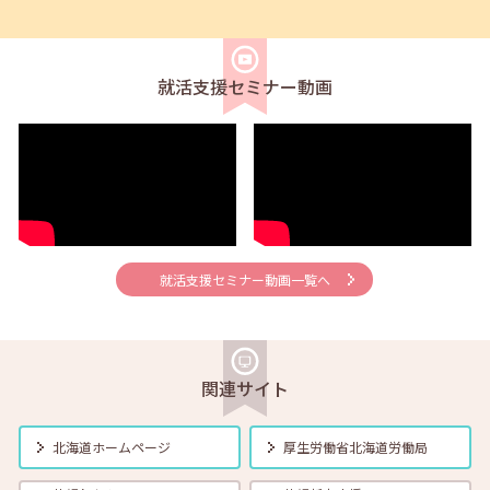
2025年04月01日(火)
セミナー
在職者
学生
求職者
【北見・対面】4月15日（火）就勝塾 「職業興味検査」 13:30～
14:30
就活支援セミナー動画
2025年04月01日(火)
セミナー
在職者
学生
求職者
【札幌・対面】4月15日（火）面接力UP！本番で役立つ面接練習
14:00～14:45
2025年04月01日(火)
セミナー
在職者
学生
求職者
【オンライン】4月16日（水）採用につながる応募書類の書き方
就活支援セミナー動画一覧へ
14:00～14:45
2025年04月01日(火)
セミナー
在職者
学生
求職者
【オンライン】4月18日（金）新しいしごと覚えのコツ 14:00～
関連サイト
14:30
北海道ホームページ
厚生労働省
北海道労働局
2025年04月01日(火)
セミナー
在職者
学生
求職者
【北見・対面】4月22日（火）就勝塾 自分と相手を知る「４つのタイ