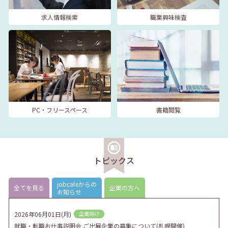
求人情報検索
職業興味検査
PC・フリースペース
書籍閲覧
トピックス
jobcafeからの
全てを見る
企業の方へ
お知らせ
2026年06月01日(月)
企業向け
就職・転職お仕事説明会 ご出展企業の募集について(札幌開催)