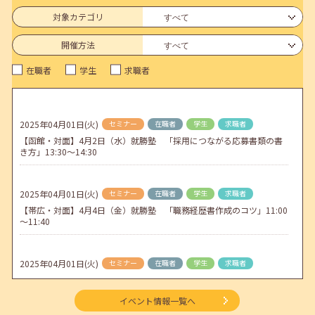
連休前後（ゴールデンウィーク）のメールキャリア・アドバイス対応
についてのお知らせ
対象カテゴリ
2026年04月25日(土)
jobcafeからのお知らせ
開催方法
5月のセミナー情報を公開いたしました。
在職者
学生
求職者
2026年04月02日(木)
jobcafeからのお知らせ
ゴールデンウィーク期間中のご利用について
2025年04月01日(火)
セミナー
在職者
学生
求職者
2026年04月01日(水)
jobcafeからのお知らせ
【函館・対面】4月2日（水）就勝塾 「採用につながる応募書類の書
地方拠点臨時閉所のお知らせ
き方」13:30～14:30
2025年04月01日(火)
セミナー
在職者
学生
求職者
【帯広・対面】4月4日（金）就勝塾 「職務経歴書作成のコツ」11:00
～11:40
2025年04月01日(火)
セミナー
在職者
学生
求職者
【帯広・対面】4月14日（月）就勝塾 「面接のマナーと答え方のポイ
ント」14:00～14:40
イベント情報一覧へ