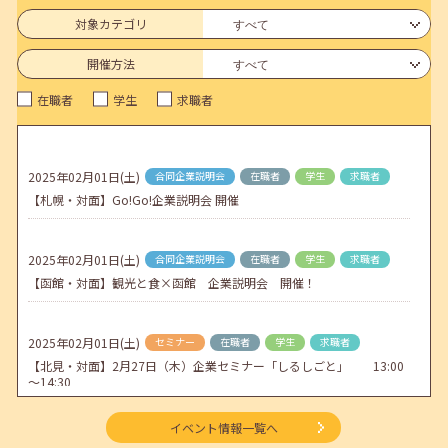
6月のセミナー情報を公開いたしました。
対象カテゴリ
2026年05月01日(金)
jobcafeからのお知らせ
開催方法
連休前後（ゴールデンウィーク）のメールキャリア・アドバイス対応
在職者
学生
求職者
についてのお知らせ
2026年04月25日(土)
jobcafeからのお知らせ
5月のセミナー情報を公開いたしました。
2025年02月01日(土)
合同企業説明会
在職者
学生
求職者
【札幌・対面】Go!Go!企業説明会 開催
2026年04月02日(木)
jobcafeからのお知らせ
ゴールデンウィーク期間中のご利用について
2025年02月01日(土)
合同企業説明会
在職者
学生
求職者
【函館・対面】観光と食×函館 企業説明会 開催！
2025年02月01日(土)
セミナー
在職者
学生
求職者
【北見・対面】2月27日（木）企業セミナー「しるしごと」 13:00
～14:30
イベント情報一覧へ
2025年02月01日(土)
セミナー
学生