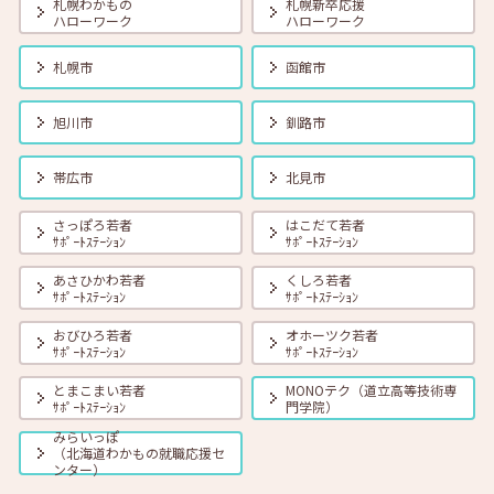
札幌わかもの
札幌新卒応援
ハローワーク
ハローワーク
2025年02月01日(土)
セミナー
在職者
学生
求職者
【札幌・対面】2月7日（金）面接力UP！本番で役立つ面接練習
札幌市
函館市
11:00～11:45
旭川市
釧路市
2025年02月01日(土)
セミナー
在職者
学生
求職者
【北見・対面】2月13日（木）就勝塾 仕事ダンドリ術！ 13:30～
帯広市
北見市
14:30
さっぽろ若者
はこだて若者
ｻﾎﾟｰﾄｽﾃｰｼｮﾝ
ｻﾎﾟｰﾄｽﾃｰｼｮﾝ
2025年02月01日(土)
セミナー
在職者
学生
求職者
【釧路・対面】2月13日（木）就勝塾 仕事で使えるExcel講座
あさひかわ若者
くしろ若者
13:30~15:00
ｻﾎﾟｰﾄｽﾃｰｼｮﾝ
ｻﾎﾟｰﾄｽﾃｰｼｮﾝ
おびひろ若者
オホーツク若者
ｻﾎﾟｰﾄｽﾃｰｼｮﾝ
ｻﾎﾟｰﾄｽﾃｰｼｮﾝ
2025年02月01日(土)
セミナー
在職者
学生
求職者
【帯広・対面】2月13日（木）就勝塾 自己分析～自分を知って就職活
とまこまい若者
MONOテク（道立高等技術専
動～ 14:00～14:40
ｻﾎﾟｰﾄｽﾃｰｼｮﾝ
門学院）
みらいっぽ
（北海道わかもの就職応援セ
2025年02月01日(土)
セミナー
在職者
学生
求職者
ンター）
【オンライン】2月14日（金）こころの健康セルフケア 14:00～