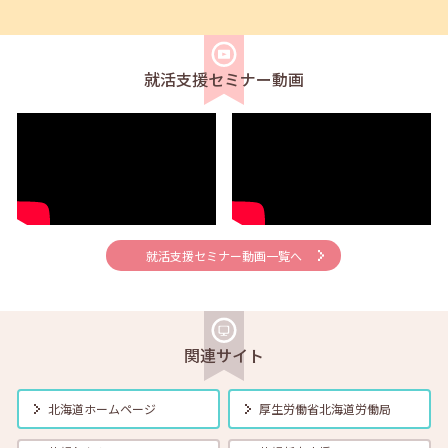
【学生 就活応援！セミナー開催のお知らせ】
就活支援セミナー動画
2025年02月01日(土)
セミナー
在職者
学生
求職者
【函館・対面】2月5日（水）就勝塾 落ち込んだ気分をコントロール
する方法 13:30～14:30
2025年02月01日(土)
セミナー
在職者
学生
求職者
【北見・対面】2月5日（水）就勝塾 「職業興味検査」 13:30～
14:30
就活支援セミナー動画一覧へ
2025年02月01日(土)
セミナー
在職者
学生
求職者
【帯広・対面】2月6日（木）就勝塾 手書き履歴書で好感度アップ～
きれいな字を書く法則～ 11:00～11:40
関連サイト
2025年02月01日(土)
セミナー
在職者
学生
求職者
【釧路・対面】2月6日（木）就勝塾 仕事で使えるWord講座
北海道ホームページ
厚生労働省
北海道労働局
13:30~15:00