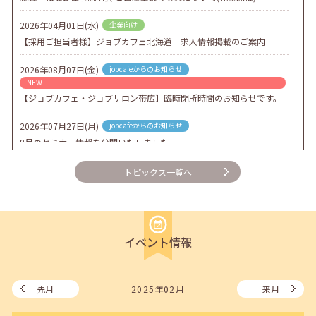
2026年04月01日(水)
企業向け
【採用ご担当者様】ジョブカフェ北海道 求人情報掲載のご案内
2026年08月07日(金)
jobcafeからのお知らせ
NEW
【ジョブカフェ・ジョブサロン帯広】臨時閉所時間のお知らせです。
2026年07月27日(月)
jobcafeからのお知らせ
8月のセミナー情報を公開いたしました。
2026年07月01日(水)
企業向け
トピックス一覧へ
企業様向けセミナー「現場を巻き込む！人事のための『越境人材育
成』３ステップ」
2026年06月26日(金)
jobcafeからのお知らせ
イベント情報
7月のセミナー情報を公開いたしました。
2026年06月03日(水)
jobcafeからのお知らせ
メールカウンセリング、就職決定報告フォーム復旧いたしました。
先月
2025年02月
来月
2026年05月25日(月)
jobcafeからのお知らせ