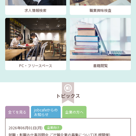
求人情報検索
職業興味検査
PC・フリースペース
書籍閲覧
トピックス
jobcafeからの
全てを見る
企業の方へ
お知らせ
2026年06月01日(月)
企業向け
就職・転職お仕事説明会 ご出展企業の募集について(札幌開催)