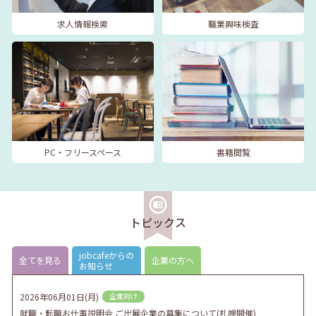
求人情報検索
職業興味検査
PC・フリースペース
書籍閲覧
トピックス
jobcafeからの
全てを見る
企業の方へ
お知らせ
2026年06月01日(月)
企業向け
就職・転職お仕事説明会 ご出展企業の募集について(札幌開催)