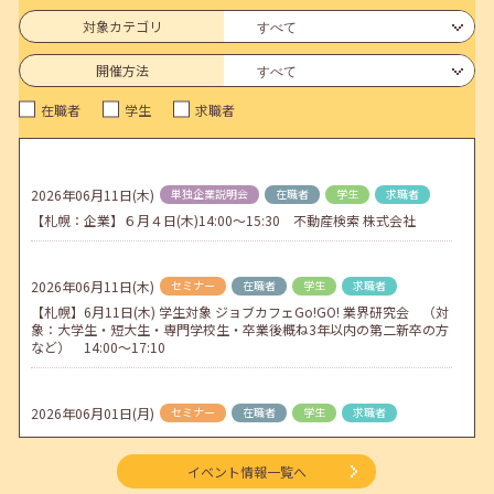
6月のセミナー情報を公開いたしました。
対象カテゴリ
2026年05月01日(金)
jobcafeからのお知らせ
開催方法
連休前後（ゴールデンウィーク）のメールキャリア・アドバイス対応
在職者
学生
求職者
についてのお知らせ
2026年04月25日(土)
jobcafeからのお知らせ
5月のセミナー情報を公開いたしました。
2026年06月11日(木)
単独企業説明会
在職者
学生
求職者
【札幌：企業】６月４日(木)14:00～15:30 不動産検索 株式会社
2026年04月02日(木)
jobcafeからのお知らせ
ゴールデンウィーク期間中のご利用について
2026年06月11日(木)
セミナー
在職者
学生
求職者
【札幌】6月11日(木) 学生対象 ジョブカフェGo!GO! 業界研究会 （対
象：大学生・短大生・専門学校生・卒業後概ね3年以内の第二新卒の方
など） 14:00～17:10
2026年06月01日(月)
セミナー
在職者
学生
求職者
【函館・対面】6月3日（水）就勝塾 就活ストレス解消法 13:30～14:30
イベント情報一覧へ