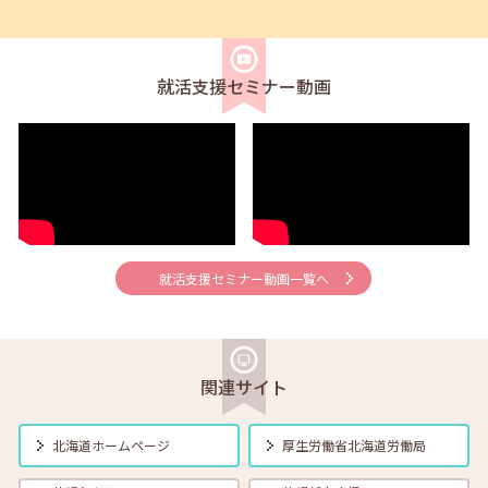
2026年06月01日(月)
セミナー
在職者
学生
求職者
【帯広・対面】6月5日（金）就勝塾 求人票の見方 11:00～11:40
就活支援セミナー動画
2026年06月01日(月)
セミナー
在職者
学生
求職者
【釧路・対面】6月12日（金）就勝塾 自己分析 13:30～14:30
2026年06月01日(月)
セミナー
在職者
学生
求職者
【オンライン】6月12日（金）就活ストレス４つの解消法 14:00～
14:30
就活支援セミナー動画一覧へ
2026年06月01日(月)
セミナー
在職者
学生
求職者
【帯広・対面】6月16日（火）就勝塾 志望動機と自己PRのポイント
14:00～14:40
関連サイト
2026年06月01日(月)
セミナー
在職者
学生
求職者
【函館・対面】6月17日（水）就勝塾 採用につながる応募書類の書き
北海道ホームページ
厚生労働省
北海道労働局
方 13:30～14:30