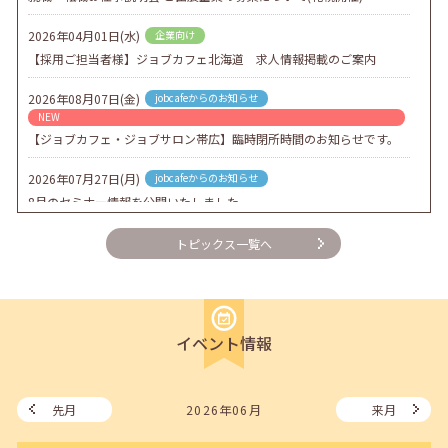
2026年04月01日(水)
企業向け
【採用ご担当者様】ジョブカフェ北海道 求人情報掲載のご案内
2026年08月07日(金)
jobcafeからのお知らせ
NEW
【ジョブカフェ・ジョブサロン帯広】臨時閉所時間のお知らせです。
2026年07月27日(月)
jobcafeからのお知らせ
8月のセミナー情報を公開いたしました。
2026年07月01日(水)
企業向け
トピックス一覧へ
企業様向けセミナー「現場を巻き込む！人事のための『越境人材育
成』３ステップ」
2026年06月26日(金)
jobcafeからのお知らせ
イベント情報
7月のセミナー情報を公開いたしました。
2026年06月03日(水)
jobcafeからのお知らせ
メールカウンセリング、就職決定報告フォーム復旧いたしました。
先月
2026年06月
来月
2026年05月25日(月)
jobcafeからのお知らせ