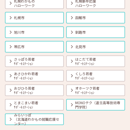
札幌わかもの
札幌新卒応援
ハローワーク
ハローワーク
2026年06月01日(月)
セミナー
在職者
学生
求職者
【帯広・対面】6月19日（金） 就勝塾 会話力アップ～アサーティブ・
札幌市
函館市
コミュニケーション～ 11:00～11:40
旭川市
釧路市
2026年06月01日(月)
セミナー
在職者
学生
求職者
【オンライン】6月23日（火）採用につながる応募書類の書き方 14:00
帯広市
北見市
～14:45
さっぽろ若者
はこだて若者
ｻﾎﾟｰﾄｽﾃｰｼｮﾝ
ｻﾎﾟｰﾄｽﾃｰｼｮﾝ
2026年06月01日(月)
セミナー
在職者
学生
求職者
【オンライン】6月25日（木）小さな夢からかなえてみよう 14:00～
あさひかわ若者
くしろ若者
14:30
ｻﾎﾟｰﾄｽﾃｰｼｮﾝ
ｻﾎﾟｰﾄｽﾃｰｼｮﾝ
おびひろ若者
オホーツク若者
ｻﾎﾟｰﾄｽﾃｰｼｮﾝ
ｻﾎﾟｰﾄｽﾃｰｼｮﾝ
とまこまい若者
MONOテク（道立高等技術専
ｻﾎﾟｰﾄｽﾃｰｼｮﾝ
門学院）
みらいっぽ
（北海道わかもの就職応援セ
ンター）