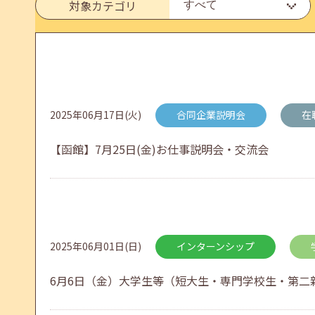
対象カテゴリ
メールカウンセリング、就職決定報告フォーム復旧
2026年05月25日(月)
jobcafeからのお知らせ
2025年06月17日(火)
合同企業説明会
在
6月のセミナー情報を公開いたしました。
【函館】7月25日(金)お仕事説明会・交流会
2026年05月01日(金)
jobcafeからのお知らせ
連休前後（ゴールデンウィーク）のメールキャリア
2025年06月01日(日)
インターンシップ
6月6日（金）大学生等（短大生・専門学校生・第二新
2026年04月25日(土)
jobcafeからのお知らせ