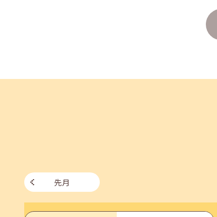
2026年07月27日(月)
jobcafeからのお知らせ
8月のセミナー情報を公開いたしました。
2026年07月01日(水)
企業向け
企業様向けセミナー「現場を巻き込む！人事のため
2026年06月26日(金)
jobcafeからのお知らせ
7月のセミナー情報を公開いたしました。
先月
2026年06月03日(水)
jobcafeからのお知らせ