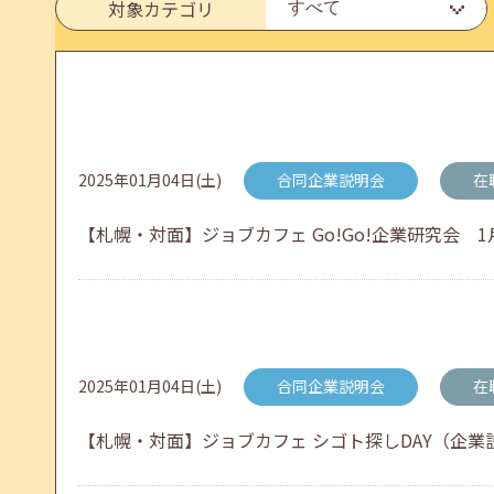
対象カテゴリ
メールカウンセリング、就職決定報告フォーム復旧
2026年05月25日(月)
jobcafeからのお知らせ
2025年01月04日(土)
合同企業説明会
在
6月のセミナー情報を公開いたしました。
【札幌・対面】ジョブカフェ Go!Go!企業研究会 1月22日
2026年05月01日(金)
jobcafeからのお知らせ
連休前後（ゴールデンウィーク）のメールキャリア
2025年01月04日(土)
合同企業説明会
在
【札幌・対面】ジョブカフェ シゴト探しDAY（企業説明会）
2026年04月25日(土)
jobcafeからのお知らせ