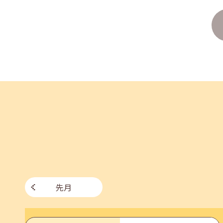
2026年07月27日(月)
jobcafeからのお知らせ
8月のセミナー情報を公開いたしました。
2026年07月01日(水)
企業向け
企業様向けセミナー「現場を巻き込む！人事のため
2026年06月26日(金)
jobcafeからのお知らせ
7月のセミナー情報を公開いたしました。
先月
2026年06月03日(水)
jobcafeからのお知らせ