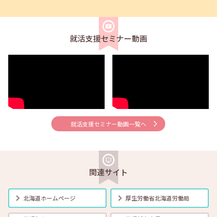
2026年04月01日(水)
セミナー
在職者
学生
求職者
【オンライン】4月21日（火）新しいしごと覚えのコツ 14:00～14:30
就活支援セミナー動画
2026年04月01日(水)
セミナー
在職者
学生
求職者
【帯広・対面】4月22日（水）就勝塾 会話力アップ～こんな時のビジ
ネス会話～ 11:00～11:40
2026年04月01日(水)
セミナー
在職者
学生
求職者
【オンライン】4月23日（木）就職活動のススメ方 14:00～14:30
就活支援セミナー動画一覧へ
2026年04月01日(水)
セミナー
在職者
学生
求職者
【釧路・対面】4月24日（金）就勝塾 応募書類の書き方 13:30～14:30
関連サイト
2026年04月01日(水)
セミナー
在職者
学生
求職者
【函館・対面】4月27日（月）就勝塾 自己分析・自分を振り返ってみ
北海道ホームページ
厚生労働省
北海道労働局
よう！ 13:30～14:30