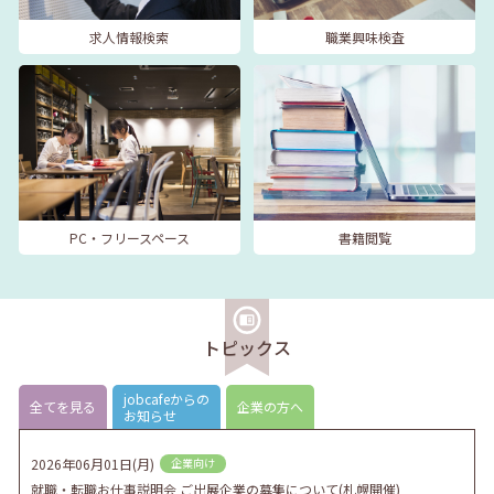
求人情報検索
職業興味検査
PC・フリースペース
書籍閲覧
トピックス
jobcafeからの
全てを見る
企業の方へ
お知らせ
2026年06月01日(月)
企業向け
就職・転職お仕事説明会 ご出展企業の募集について(札幌開催)