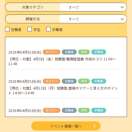
連休前後（ゴールデンウィーク）のメールキャリア・アドバイス対応
についてのお知らせ
対象カテゴリ
2026年04月25日(土)
jobcafeからのお知らせ
開催方法
5月のセミナー情報を公開いたしました。
在職者
学生
求職者
2026年04月02日(木)
jobcafeからのお知らせ
ゴールデンウィーク期間中のご利用について
2026年04月01日(水)
セミナー
在職者
学生
求職者
2026年04月01日(水)
jobcafeからのお知らせ
【帯広・対面】4月3日（金）就勝塾 職務経歴書 作成のコツ 11:00～
地方拠点臨時閉所のお知らせ
11:40
2026年04月01日(水)
セミナー
在職者
学生
求職者
【帯広・対面】4月13日（月）就勝塾 面接のマナーと答え方のポイン
ト 14:00～14:40
2026年04月01日(水)
セミナー
在職者
学生
求職者
【オンライン】4月16日（木）ビジネスコミュニケーション 報・連・
相 14:00～14:30
イベント情報一覧へ