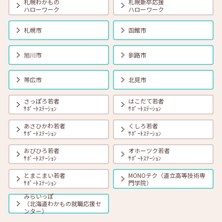
札幌わかもの
札幌新卒応援
ハローワーク
ハローワーク
札幌市
函館市
旭川市
釧路市
帯広市
北見市
さっぽろ若者
はこだて若者
ｻﾎﾟｰﾄｽﾃｰｼｮﾝ
ｻﾎﾟｰﾄｽﾃｰｼｮﾝ
あさひかわ若者
くしろ若者
ｻﾎﾟｰﾄｽﾃｰｼｮﾝ
ｻﾎﾟｰﾄｽﾃｰｼｮﾝ
おびひろ若者
オホーツク若者
ｻﾎﾟｰﾄｽﾃｰｼｮﾝ
ｻﾎﾟｰﾄｽﾃｰｼｮﾝ
とまこまい若者
MONOテク（道立高等技術専
ｻﾎﾟｰﾄｽﾃｰｼｮﾝ
門学院）
みらいっぽ
（北海道わかもの就職応援セ
ンター）