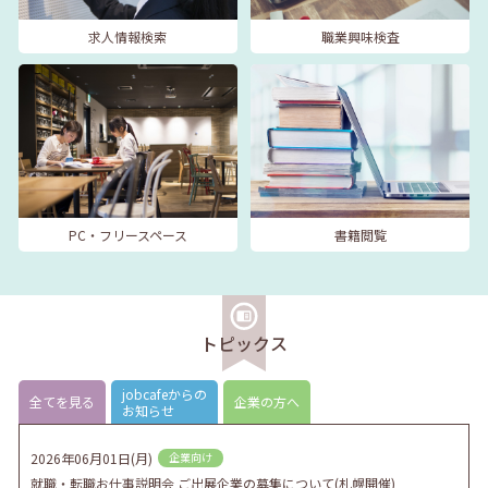
求人情報検索
職業興味検査
PC・フリースペース
書籍閲覧
トピックス
jobcafeからの
全てを見る
企業の方へ
お知らせ
2026年06月01日(月)
企業向け
就職・転職お仕事説明会 ご出展企業の募集について(札幌開催)