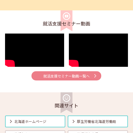
2026年06月01日(月)
セミナー
在職者
学生
求職者
【帯広・対面】6月5日（金）就勝塾 求人票の見方 11:00～11:40
就活支援セミナー動画
2026年06月01日(月)
セミナー
在職者
学生
求職者
【釧路・対面】6月12日（金）就勝塾 自己分析 13:30～14:30
2026年06月01日(月)
セミナー
在職者
学生
求職者
【オンライン】6月12日（金）就活ストレス４つの解消法 14:00～
14:30
就活支援セミナー動画一覧へ
2026年06月01日(月)
セミナー
在職者
学生
求職者
【帯広・対面】6月16日（火）就勝塾 志望動機と自己PRのポイント
14:00～14:40
関連サイト
2026年06月01日(月)
セミナー
在職者
学生
求職者
【函館・対面】6月17日（水）就勝塾 採用につながる応募書類の書き
北海道ホームページ
厚生労働省
北海道労働局
方 13:30～14:30