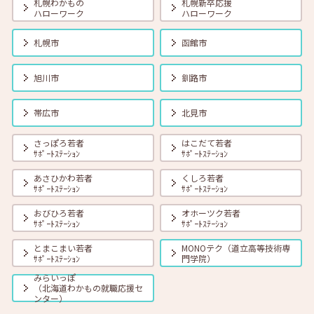
札幌わかもの
札幌新卒応援
ハローワーク
ハローワーク
2026年06月01日(月)
セミナー
在職者
学生
求職者
【帯広・対面】6月19日（金） 就勝塾 会話力アップ～アサーティブ・
札幌市
函館市
コミュニケーション～ 11:00～11:40
旭川市
釧路市
2026年06月01日(月)
セミナー
在職者
学生
求職者
【オンライン】6月23日（火）採用につながる応募書類の書き方 14:00
帯広市
北見市
～14:45
さっぽろ若者
はこだて若者
ｻﾎﾟｰﾄｽﾃｰｼｮﾝ
ｻﾎﾟｰﾄｽﾃｰｼｮﾝ
2026年06月01日(月)
セミナー
在職者
学生
求職者
【オンライン】6月25日（木）小さな夢からかなえてみよう 14:00～
あさひかわ若者
くしろ若者
14:30
ｻﾎﾟｰﾄｽﾃｰｼｮﾝ
ｻﾎﾟｰﾄｽﾃｰｼｮﾝ
おびひろ若者
オホーツク若者
ｻﾎﾟｰﾄｽﾃｰｼｮﾝ
ｻﾎﾟｰﾄｽﾃｰｼｮﾝ
とまこまい若者
MONOテク（道立高等技術専
ｻﾎﾟｰﾄｽﾃｰｼｮﾝ
門学院）
みらいっぽ
（北海道わかもの就職応援セ
ンター）