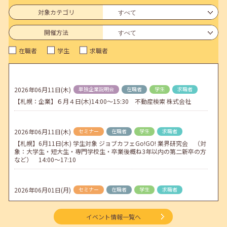
連休前後（ゴールデンウィーク）のメールキャリア・アドバイス対応
についてのお知らせ
対象カテゴリ
2026年04月25日(土)
jobcafeからのお知らせ
開催方法
5月のセミナー情報を公開いたしました。
在職者
学生
求職者
2026年04月02日(木)
jobcafeからのお知らせ
ゴールデンウィーク期間中のご利用について
2026年06月11日(木)
単独企業説明会
在職者
学生
求職者
2026年04月01日(水)
jobcafeからのお知らせ
【札幌：企業】６月４日(木)14:00～15:30 不動産検索 株式会社
地方拠点臨時閉所のお知らせ
2026年06月11日(木)
セミナー
在職者
学生
求職者
【札幌】6月11日(木) 学生対象 ジョブカフェGo!GO! 業界研究会 （対
象：大学生・短大生・専門学校生・卒業後概ね3年以内の第二新卒の方
など） 14:00～17:10
2026年06月01日(月)
セミナー
在職者
学生
求職者
【函館・対面】6月3日（水）就勝塾 就活ストレス解消法 13:30～14:30
イベント情報一覧へ