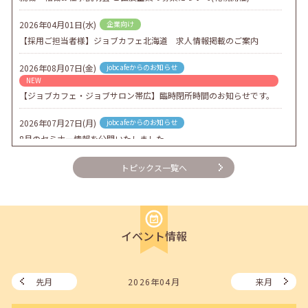
2026年04月01日(水)
企業向け
【採用ご担当者様】ジョブカフェ北海道 求人情報掲載のご案内
2026年08月07日(金)
jobcafeからのお知らせ
NEW
【ジョブカフェ・ジョブサロン帯広】臨時閉所時間のお知らせです。
2026年07月27日(月)
jobcafeからのお知らせ
8月のセミナー情報を公開いたしました。
2026年07月01日(水)
企業向け
トピックス一覧へ
企業様向けセミナー「現場を巻き込む！人事のための『越境人材育
成』３ステップ」
2026年06月26日(金)
jobcafeからのお知らせ
イベント情報
7月のセミナー情報を公開いたしました。
2026年06月03日(水)
jobcafeからのお知らせ
メールカウンセリング、就職決定報告フォーム復旧いたしました。
先月
2026年04月
来月
2026年05月25日(月)
jobcafeからのお知らせ