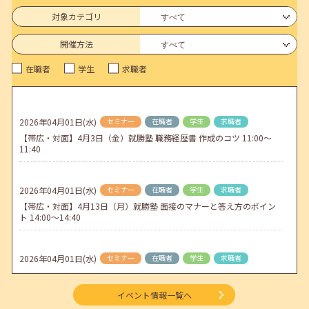
6月のセミナー情報を公開いたしました。
対象カテゴリ
2026年05月01日(金)
jobcafeからのお知らせ
開催方法
連休前後（ゴールデンウィーク）のメールキャリア・アドバイス対応
在職者
学生
求職者
についてのお知らせ
2026年04月25日(土)
jobcafeからのお知らせ
5月のセミナー情報を公開いたしました。
2026年04月01日(水)
セミナー
在職者
学生
求職者
【帯広・対面】4月3日（金）就勝塾 職務経歴書 作成のコツ 11:00～
2026年04月02日(木)
jobcafeからのお知らせ
11:40
ゴールデンウィーク期間中のご利用について
2026年04月01日(水)
セミナー
在職者
学生
求職者
【帯広・対面】4月13日（月）就勝塾 面接のマナーと答え方のポイン
ト 14:00～14:40
2026年04月01日(水)
セミナー
在職者
学生
求職者
【オンライン】4月16日（木）ビジネスコミュニケーション 報・連・
相 14:00～14:30
イベント情報一覧へ