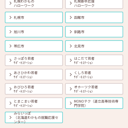
札幌わかもの
札幌新卒応援
ハローワーク
ハローワーク
札幌市
函館市
旭川市
釧路市
帯広市
北見市
さっぽろ若者
はこだて若者
ｻﾎﾟｰﾄｽﾃｰｼｮﾝ
ｻﾎﾟｰﾄｽﾃｰｼｮﾝ
あさひかわ若者
くしろ若者
ｻﾎﾟｰﾄｽﾃｰｼｮﾝ
ｻﾎﾟｰﾄｽﾃｰｼｮﾝ
おびひろ若者
オホーツク若者
ｻﾎﾟｰﾄｽﾃｰｼｮﾝ
ｻﾎﾟｰﾄｽﾃｰｼｮﾝ
とまこまい若者
MONOテク（道立高等技術専
ｻﾎﾟｰﾄｽﾃｰｼｮﾝ
門学院）
みらいっぽ
（北海道わかもの就職応援セ
ンター）