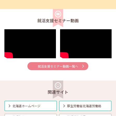
2026年04月01日(水)
セミナー
在職者
学生
求職者
【オンライン】4月21日（火）新しいしごと覚えのコツ 14:00～14:30
就活支援セミナー動画
2026年04月01日(水)
セミナー
在職者
学生
求職者
【帯広・対面】4月22日（水）就勝塾 会話力アップ～こんな時のビジ
ネス会話～ 11:00～11:40
2026年04月01日(水)
セミナー
在職者
学生
求職者
【オンライン】4月23日（木）就職活動のススメ方 14:00～14:30
就活支援セミナー動画一覧へ
2026年04月01日(水)
セミナー
在職者
学生
求職者
【釧路・対面】4月24日（金）就勝塾 応募書類の書き方 13:30～14:30
関連サイト
2026年04月01日(水)
セミナー
在職者
学生
求職者
【函館・対面】4月27日（月）就勝塾 自己分析・自分を振り返ってみ
北海道ホームページ
厚生労働省
北海道労働局
よう！ 13:30～14:30