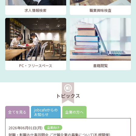
求人情報検索
職業興味検査
PC・フリースペース
書籍閲覧
トピックス
jobcafeからの
全てを見る
企業の方へ
お知らせ
2026年06月01日(月)
企業向け
就職・転職お仕事説明会 ご出展企業の募集について(札幌開催)