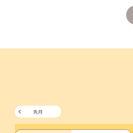
2026年07月27日(月)
jobcafeからのお知らせ
8月のセミナー情報を公開いたしました。
2026年07月01日(水)
企業向け
企業様向けセミナー「現場を巻き込む！人事のため
2026年06月26日(金)
jobcafeからのお知らせ
7月のセミナー情報を公開いたしました。
先月
2026年06月03日(水)
jobcafeからのお知らせ