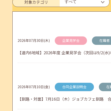
対象カテゴリ
メールカウンセリング、就職決定報告フォーム復旧
2026年05月25日(月)
jobcafeからのお知らせ
2026年07月30日(木)
企業見学会
在職者
6月のセミナー情報を公開いたしました。
【道内6地域】2026年度 企業見学会（次回は9/2
2026年05月01日(金)
jobcafeからのお知らせ
連休前後（ゴールデンウィーク）のメールキャリア
2026年07月10日(金)
合同企業説明会
在
【釧路・対面】7月16日（木）ジョブカフェ釧路 合同企
2026年04月25日(土)
jobcafeからのお知らせ