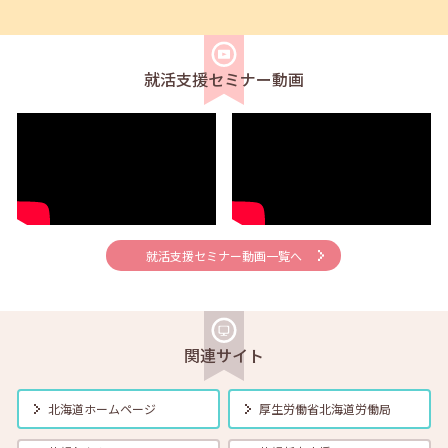
2026年08月01日(土)
セミナー
在職者
学生
求職者
【帯広・対面】8月6日（木）就勝塾 手書き履歴書で好感度アップ～き
れいな字を書く法則～ 11:00～11:40
就活支援セミナー動画
2026年08月01日(土)
セミナー
在職者
学生
求職者
【オンライン】8月7日（金）こころの健康セルフケア 14:00～14:30
2026年08月01日(土)
セミナー
在職者
学生
求職者
【オンライン】8月13日（木）就職活動のススメ方 14:00～14:30
就活支援セミナー動画一覧へ
2026年08月01日(土)
セミナー
在職者
学生
求職者
【帯広・対面】8月17日（月）就勝塾 自己分析 ～自分を知って就職活
動～ 14:00～14:40
関連サイト
2026年08月01日(土)
セミナー
在職者
学生
求職者
北海道ホームページ
厚生労働省
北海道労働局
【オンライン】8月18日（火） 転職前に知っておきたい「部下力」ア
ップセミナー～新しい職場で無理なくキャッチアップするためのコミ
ュニケーション術～ 14:00～14:45 定員40名