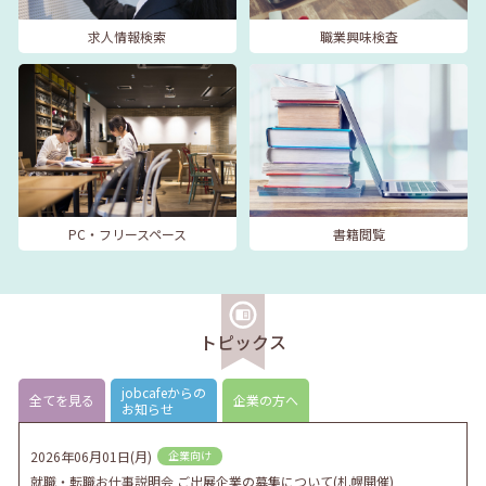
求人情報検索
職業興味検査
PC・フリースペース
書籍閲覧
トピックス
jobcafeからの
全てを見る
企業の方へ
お知らせ
2026年06月01日(月)
企業向け
就職・転職お仕事説明会 ご出展企業の募集について(札幌開催)