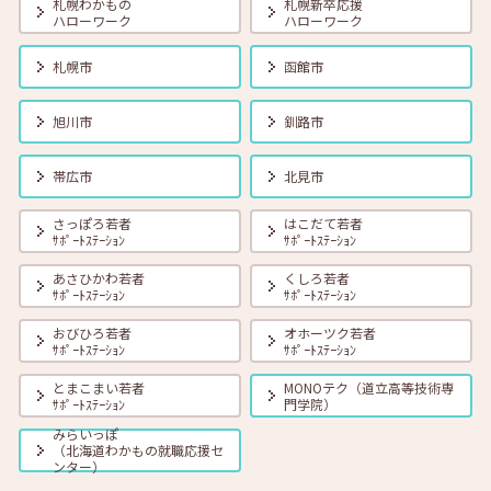
札幌わかもの
札幌新卒応援
ハローワーク
ハローワーク
2026年08月01日(土)
セミナー
在職者
学生
求職者
札幌市
函館市
【函館・対面】8月19日（水）就勝塾 タイプ別「対人ストレス」を減
らす方法 13:30～14:30
旭川市
釧路市
2026年08月01日(土)
セミナー
在職者
学生
求職者
帯広市
北見市
【釧路・対面】8月20日（木）就勝塾 いまさら聞けないビジネスマナ
ー 13:30～14:30
さっぽろ若者
はこだて若者
ｻﾎﾟｰﾄｽﾃｰｼｮﾝ
ｻﾎﾟｰﾄｽﾃｰｼｮﾝ
あさひかわ若者
くしろ若者
2026年08月01日(土)
セミナー
在職者
学生
求職者
ｻﾎﾟｰﾄｽﾃｰｼｮﾝ
ｻﾎﾟｰﾄｽﾃｰｼｮﾝ
【オンライン】8月20日（木）ビジネスコミュニケーション 報・連・
相 14:00～14:30
おびひろ若者
オホーツク若者
ｻﾎﾟｰﾄｽﾃｰｼｮﾝ
ｻﾎﾟｰﾄｽﾃｰｼｮﾝ
とまこまい若者
MONOテク（道立高等技術専
2026年08月01日(土)
セミナー
在職者
学生
求職者
ｻﾎﾟｰﾄｽﾃｰｼｮﾝ
門学院）
【札幌・対面】8月21日（金）おさえておきたい 「面接の基本とマナ
ー」 14:00～15:00
みらいっぽ
（北海道わかもの就職応援セ
ンター）