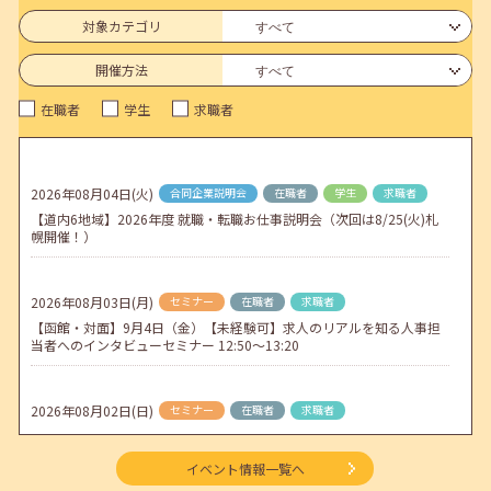
連休前後（ゴールデンウィーク）のメールキャリア・アドバイス対応
についてのお知らせ
対象カテゴリ
2026年04月25日(土)
jobcafeからのお知らせ
開催方法
5月のセミナー情報を公開いたしました。
在職者
学生
求職者
2026年04月02日(木)
jobcafeからのお知らせ
ゴールデンウィーク期間中のご利用について
2026年08月04日(火)
合同企業説明会
在職者
学生
求職者
2026年04月01日(水)
jobcafeからのお知らせ
【道内6地域】2026年度 就職・転職お仕事説明会（次回は8/25(火)札
地方拠点臨時閉所のお知らせ
幌開催！）
2026年08月03日(月)
セミナー
在職者
求職者
【函館・対面】9月4日（金）【未経験可】求人のリアルを知る人事担
当者へのインタビューセミナー 12:50～13:20
2026年08月02日(日)
セミナー
在職者
求職者
【北見・対面】9月16日（水）【未経験可】求人のリアルを知る人事担
当者へのインタビューセミナー 12:40～13:20
イベント情報一覧へ