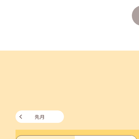
企業様向けセミナー「現場を巻き込む！人事のため
2026年06月26日(金)
jobcafeからのお知らせ
7月のセミナー情報を公開いたしました。
2026年06月03日(水)
jobcafeからのお知らせ
メールカウンセリング、就職決定報告フォーム復旧
先月
2026年05月25日(月)
jobcafeからのお知らせ