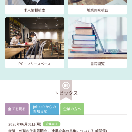
求人情報検索
職業興味検査
PC・フリースペース
書籍閲覧
トピックス
jobcafeからの
全てを見る
企業の方へ
お知らせ
2026年06月01日(月)
企業向け
就職・転職お仕事説明会 ご出展企業の募集について(札幌開催)