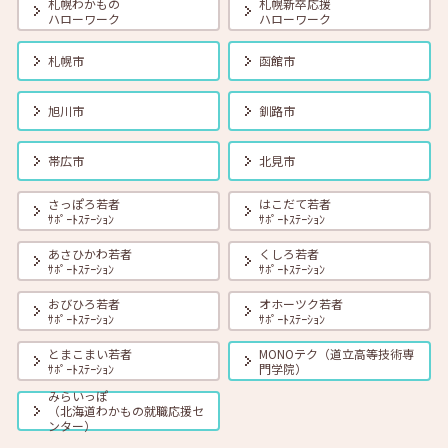
札幌わかもの
札幌新卒応援
ハローワーク
ハローワーク
2026年08月01日(土)
セミナー
在職者
学生
求職者
札幌市
函館市
【函館・対面】8月19日（水）就勝塾 タイプ別「対人ストレス」を減
らす方法 13:30～14:30
旭川市
釧路市
2026年08月01日(土)
セミナー
在職者
学生
求職者
帯広市
北見市
【釧路・対面】8月20日（木）就勝塾 いまさら聞けないビジネスマナ
ー 13:30～14:30
さっぽろ若者
はこだて若者
ｻﾎﾟｰﾄｽﾃｰｼｮﾝ
ｻﾎﾟｰﾄｽﾃｰｼｮﾝ
あさひかわ若者
くしろ若者
2026年08月01日(土)
セミナー
在職者
学生
求職者
ｻﾎﾟｰﾄｽﾃｰｼｮﾝ
ｻﾎﾟｰﾄｽﾃｰｼｮﾝ
【オンライン】8月20日（木）ビジネスコミュニケーション 報・連・
相 14:00～14:30
おびひろ若者
オホーツク若者
ｻﾎﾟｰﾄｽﾃｰｼｮﾝ
ｻﾎﾟｰﾄｽﾃｰｼｮﾝ
とまこまい若者
MONOテク（道立高等技術専
2026年08月01日(土)
セミナー
在職者
学生
求職者
ｻﾎﾟｰﾄｽﾃｰｼｮﾝ
門学院）
【札幌・対面】8月21日（金）おさえておきたい 「面接の基本とマナ
ー」 14:00～15:00
みらいっぽ
（北海道わかもの就職応援セ
ンター）