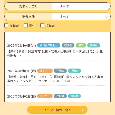
連休前後（ゴールデンウィーク）のメールキャリア・アドバイス対応
についてのお知らせ
対象カテゴリ
2026年04月25日(土)
jobcafeからのお知らせ
開催方法
5月のセミナー情報を公開いたしました。
在職者
学生
求職者
2026年04月02日(木)
jobcafeからのお知らせ
ゴールデンウィーク期間中のご利用について
2026年08月04日(火)
合同企業説明会
在職者
学生
求職者
2026年04月01日(水)
jobcafeからのお知らせ
【道内6地域】2026年度 就職・転職お仕事説明会（次回は8/25(火)札
地方拠点臨時閉所のお知らせ
幌開催！）
2026年08月03日(月)
セミナー
在職者
求職者
【函館・対面】9月4日（金）【未経験可】求人のリアルを知る人事担
当者へのインタビューセミナー 12:50～13:20
2026年08月02日(日)
セミナー
在職者
求職者
【北見・対面】9月16日（水）【未経験可】求人のリアルを知る人事担
当者へのインタビューセミナー 12:40～13:20
イベント情報一覧へ