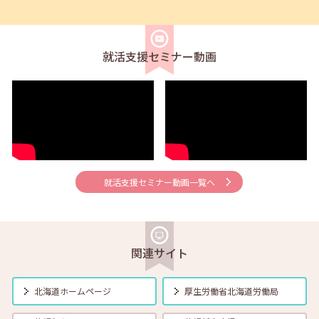
2026年08月01日(土)
セミナー
在職者
学生
求職者
【帯広・対面】8月6日（木）就勝塾 手書き履歴書で好感度アップ～き
れいな字を書く法則～ 11:00～11:40
就活支援セミナー動画
2026年08月01日(土)
セミナー
在職者
学生
求職者
【オンライン】8月7日（金）こころの健康セルフケア 14:00～14:30
2026年08月01日(土)
セミナー
在職者
学生
求職者
【オンライン】8月13日（木）就職活動のススメ方 14:00～14:30
就活支援セミナー動画一覧へ
2026年08月01日(土)
セミナー
在職者
学生
求職者
【帯広・対面】8月17日（月）就勝塾 自己分析 ～自分を知って就職活
動～ 14:00～14:40
関連サイト
2026年08月01日(土)
セミナー
在職者
学生
求職者
北海道ホームページ
厚生労働省
北海道労働局
【オンライン】8月18日（火） 転職前に知っておきたい「部下力」ア
ップセミナー～新しい職場で無理なくキャッチアップするためのコミ
ュニケーション術～ 14:00～14:45 定員40名