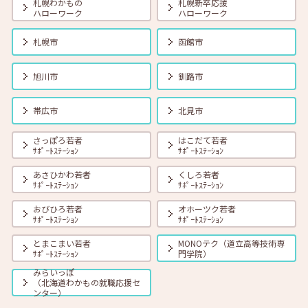
札幌わかもの
札幌新卒応援
ハローワーク
ハローワーク
2025年06月01日(日)
セミナー
在職者
学生
求職者
札幌市
函館市
【北見・対面】6月19日（木）就勝塾 職業興味検査 13:30～14:30
旭川市
釧路市
2025年06月01日(日)
セミナー
在職者
学生
求職者
帯広市
北見市
【オンライン】6月23日（月）就活ストレス４つの解消法 14:00～
14:30
さっぽろ若者
はこだて若者
ｻﾎﾟｰﾄｽﾃｰｼｮﾝ
ｻﾎﾟｰﾄｽﾃｰｼｮﾝ
2025年06月01日(日)
セミナー
在職者
学生
求職者
あさひかわ若者
くしろ若者
【函館・対面】6月25日（水）就勝塾 落ち込んだ気分をコントロール
ｻﾎﾟｰﾄｽﾃｰｼｮﾝ
ｻﾎﾟｰﾄｽﾃｰｼｮﾝ
する方法 13:30～14:30
おびひろ若者
オホーツク若者
ｻﾎﾟｰﾄｽﾃｰｼｮﾝ
ｻﾎﾟｰﾄｽﾃｰｼｮﾝ
2025年06月01日(日)
セミナー
在職者
学生
求職者
とまこまい若者
MONOテク（道立高等技術専
【オンライン】6月26日（木）本番であわてない！面接対策 14:00～
ｻﾎﾟｰﾄｽﾃｰｼｮﾝ
門学院）
14:30
みらいっぽ
（北海道わかもの就職応援セ
ンター）
2025年06月01日(日)
セミナー
在職者
学生
求職者