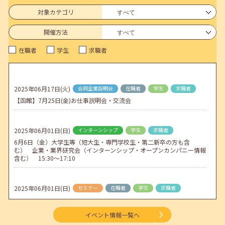
6月のセミナー情報を公開いたしました。
対象カテゴリ
2026年05月01日(金)
jobcafeからのお知らせ
開催方法
連休前後（ゴールデンウィーク）のメールキャリア・アドバイス対応
在職者
学生
求職者
についてのお知らせ
2026年04月25日(土)
jobcafeからのお知らせ
5月のセミナー情報を公開いたしました。
2025年06月17日(火)
合同企業説明会
在職者
学生
求職者
【函館】7月25日(金)お仕事説明会・交流会
2026年04月02日(木)
jobcafeからのお知らせ
ゴールデンウィーク期間中のご利用について
2025年06月01日(日)
インターンシップ
学生
求職者
6月6日（金）大学生等（短大生・専門学校生・第二新卒の方も含
む） 企業・業界研究会（インターンシップ・オープンカンパニー情報
含む） 15:30～17:10
2025年06月01日(日)
セミナー
在職者
学生
求職者
【帯広・対面】6月3日（火）就勝塾 面接に向けての準備と心構え
11:00～11:40
イベント情報一覧へ