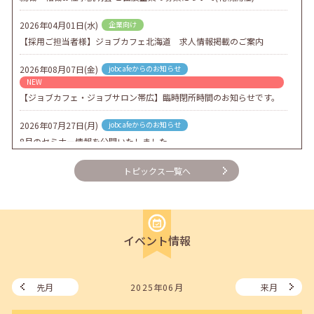
2026年04月01日(水)
企業向け
【採用ご担当者様】ジョブカフェ北海道 求人情報掲載のご案内
2026年08月07日(金)
jobcafeからのお知らせ
NEW
【ジョブカフェ・ジョブサロン帯広】臨時閉所時間のお知らせです。
2026年07月27日(月)
jobcafeからのお知らせ
8月のセミナー情報を公開いたしました。
2026年07月01日(水)
企業向け
トピックス一覧へ
企業様向けセミナー「現場を巻き込む！人事のための『越境人材育
成』３ステップ」
2026年06月26日(金)
jobcafeからのお知らせ
イベント情報
7月のセミナー情報を公開いたしました。
2026年06月03日(水)
jobcafeからのお知らせ
メールカウンセリング、就職決定報告フォーム復旧いたしました。
先月
2025年06月
来月
2026年05月25日(月)
jobcafeからのお知らせ