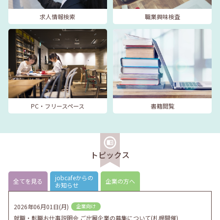
求人情報検索
職業興味検査
PC・フリースペース
書籍閲覧
トピックス
jobcafeからの
全てを見る
企業の方へ
お知らせ
2026年06月01日(月)
企業向け
就職・転職お仕事説明会 ご出展企業の募集について(札幌開催)