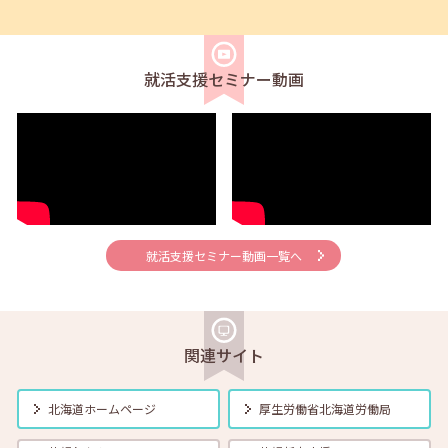
2025年06月01日(日)
セミナー
在職者
学生
求職者
【北見・対面】6月10日（火）就勝塾 魅せる文字で履歴書作成 13:30
～15:00
就活支援セミナー動画
2025年06月01日(日)
セミナー
在職者
学生
求職者
【函館・対面】6月11日（水）就勝塾 小さな夢から叶えてみよう
13:30～14:30
2025年06月01日(日)
セミナー
在職者
学生
求職者
【帯広・対面】6月12日（木）就勝塾 志望動機と自己PRのポイント
就活支援セミナー動画一覧へ
14:00～14:40
2025年06月01日(日)
セミナー
在職者
学生
求職者
【オンライン】6月13日（金）仕事がうまくいく！5つの伝え方
関連サイト
14:00～14:30
北海道ホームページ
厚生労働省
北海道労働局
2025年06月01日(日)
セミナー
在職者
学生
求職者
【釧路・対面】6月13日（金）就勝塾 自己分析 13:30~15:00