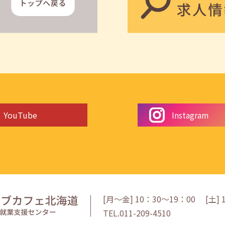
YouTube
Instagram
[月〜金] 10：30〜19：00
[
土
]
TEL.011-209-4510