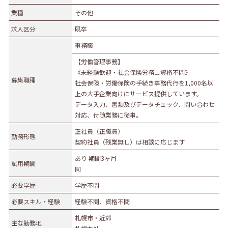
業種
業種
その他
農林水産業
建設業
求人区分
既卒
食品製造業
繊維・木材・紙製造業
事務職
印刷業
広告業
【労働管理事務】
金属・機械製造業
その他の製造業
《未経験歓迎・社会保険労務士資格不問》
募集職種
電気・ガス・熱供給業
通信業・情報サービス業
社会保険・労働保険の手続き事務代行を1,000名以
上の大手企業向けにサービス提供しています。
マスコミ
運輸業
データ入力、書類及びデータチェック、問い合わせ
卸売・小売業
百貨店・スーパーマーケット
対応、付随業務に従事。
自動車販売・修理
衣服等身の回り品小売業
正社員（正職員）
勤務形態
契約社員（残業無し）は相談に応じます
医薬品小売業
娯楽業
あり 期間3ヶ月
教育・学習支援業
金融・保険業
試用期間
同
不動産業
宿泊業
必要学歴
学歴不問
飲食サービス業
医療業
必要スキル・経験
経験不問、資格不問
その他サービス
生活関連サービス業
札幌市・近郊
主な勤務地
社会福祉・介護事業
その他