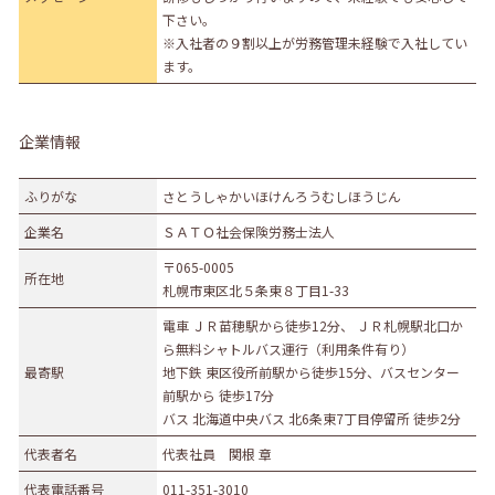
下さい。
※入社者の９割以上が労務管理未経験で入社してい
ます。
企業情報
ふりがな
さとうしゃかいほけんろうむしほうじん
企業名
ＳＡＴＯ社会保険労務士法人
〒065-0005
所在地
札幌市東区北５条東８丁目1-33
電車 ＪＲ苗穂駅から徒歩12分、 ＪＲ札幌駅北口か
ら無料シャトルバス運行（利用条件有り）
最寄駅
地下鉄 東区役所前駅から徒歩15分、バスセンター
前駅から 徒歩17分
バス 北海道中央バス 北6条東7丁目停留所 徒歩2分
代表者名
代表社員 関根 章
代表電話番号
011-351-3010