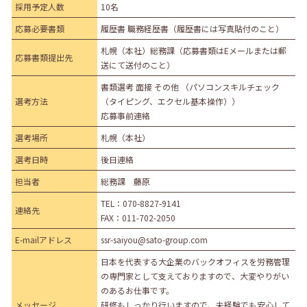
採用予定人数
10名
応募必要書類
履歴書 職務経歴書（履歴書には写真貼付のこと）
札幌（本社）総務課（応募書類はEメールまたは郵
応募書類提出先
送にて送付のこと）
書類選考 面接 その他 （パソコンスキルチェック
選考方法
（タイピング、エクセル基本操作））
応募事前連絡
選考場所
札幌（本社）
選考日時
後日連絡
担当者
総務課 藤原
TEL：
070-8827-9141
連絡先
FAX：011-702-2050
E-mailアドレス
ssr-saiyou@sato-group.com
日本を代表する大企業のバックオフィスを労務管理
の専門家として支えておりますので、大変やりがい
のあるお仕事です。
メッセージ
研修もしっかり行いますので、未経験でも安心して