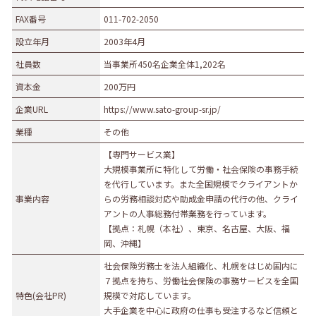
FAX番号
011-702-2050
設立年月
2003年4月
社員数
当事業所450名企業全体1,202名
資本金
200万円
企業URL
https://www.sato-group-sr.jp/
業種
その他
【専門サービス業】
大規模事業所に特化して労働・社会保険の事務手続
を代行しています。また全国規模でクライアントか
事業内容
らの労務相談対応や助成金申請の代行の他、クライ
アントの人事総務付帯業務を行っています。
【拠点：札幌（本社）、東京、名古屋、大阪、福
岡、沖縄】
社会保険労務士を法人組織化、札幌をはじめ国内に
７拠点を持ち、労働社会保険の事務サービスを全国
特色(会社PR)
規模で対応しています。
大手企業を中心に政府の仕事も受注するなど信頼と