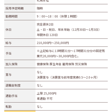
札幌本社
募集職種
採用予定時期
随時
勤務時間
9：00～18：00（休憩１時間）
事務職
総合職
販売職
営業職
技術職
完全週休2日
技能職
サービス職
その他
休日
土・日・祝日、年末年始（12月30日～1月3日）
勤務形態
年間休日 120日
給与
210,000円〜250,000円
正社員（正職員）
契約
公務員
団体職員
その他
※上記給与に13時間31分～17時間31分分の固定残
手当
業代20,000円～30,000円含む。
勤務地
加入保険
健康保険 厚生年金 雇用保険 労災保険
札幌市・近郊
函館市・近郊
旭川市・近郊
なし
賞与
釧路市・近郊
帯広市・近郊
北見市・近郊
道外
決算賞与（決算賞与前年度実績0.5～2.0ヶ月）
退職金制度
なし
上限 25,000円
通勤手当
車通勤 不可
転勤
なし