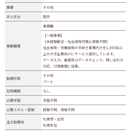
業種
業種
その他
農林水産業
建設業
求人区分
既卒
食品製造業
繊維・木材・紙製造業
事務職
印刷業
広告業
【一般事務】
金属・機械製造業
その他の製造業
《未経験歓迎・社会保険労務士資格不問》
募集職種
電気・ガス・熱供給業
通信業・情報サービス業
社会保険・労働保険の手続き事務代行を1,000名以
上の大手企業向けにサービス提供しています。
マスコミ
運輸業
データ入力、書類及びデータチェック、問い合わせ
卸売・小売業
百貨店・スーパーマーケット
対応、付随業務に従事。
自動車販売・修理
衣服等身の回り品小売業
その他
勤務形態
パート
医薬品小売業
娯楽業
試用期間
なし
教育・学習支援業
金融・保険業
必要学歴
学歴不問
不動産業
宿泊業
必要スキル・経験
経験不問、資格不問
飲食サービス業
医療業
札幌市・近郊
その他サービス
生活関連サービス業
主な勤務地
札幌本社
社会福祉・介護事業
その他