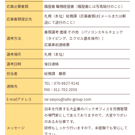
応募必要書類
履歴書 職務経歴書（履歴書には写真貼付のこと）
札幌（本社）総務課（応募書類はEメールまたは郵
応募書類提出先
送にて送付のこと）
書類選考 面接 その他 （パソコンスキルチェック
選考方法
（タイピング、エクセル基本操作））
応募事前連絡要
選考場所
札幌（本社）
選考日時
後日連絡
担当者
総務課 藤原
TEL：
070-8827-9141
連絡先
FAX：011-702-2050
E-mailアドレス
ssr-saiyou@sato-group.com
日本を代表する大企業のバックオフィスを労務管理
の専門家として支えておりますので、大変やりがい
のあるお仕事です。
メッセージ
研修もしっかり行いますので、未経験でも安心して
下さい。