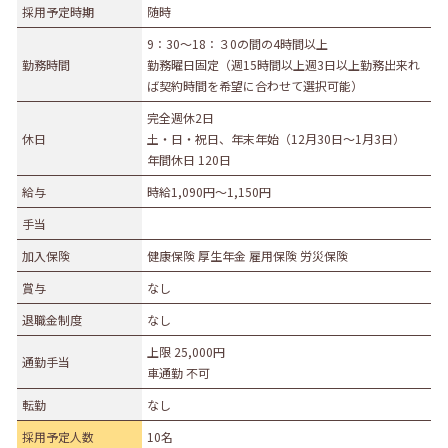
採用予定時期
随時
募集職種
9：30～18：３0の間の4時間以上
勤務時間
勤務曜日固定（週15時間以上週3日以上勤務出来れ
事務職
総合職
販売職
営業職
技術職
ば契約時間を希望に合わせて選択可能）
技能職
サービス職
その他
完全週休2日
勤務形態
休日
土・日・祝日、年末年始（12月30日～1月3日）
年間休日 120日
正社員（正職員）
契約
公務員
団体職員
給与
時給1,090円〜1,150円
その他
手当
勤務地
加入保険
健康保険 厚生年金 雇用保険 労災保険
札幌市・近郊
函館市・近郊
旭川市・近郊
賞与
なし
釧路市・近郊
帯広市・近郊
北見市・近郊
道外
退職金制度
なし
上限 25,000円
通勤手当
車通勤 不可
転勤
なし
採用予定人数
10名