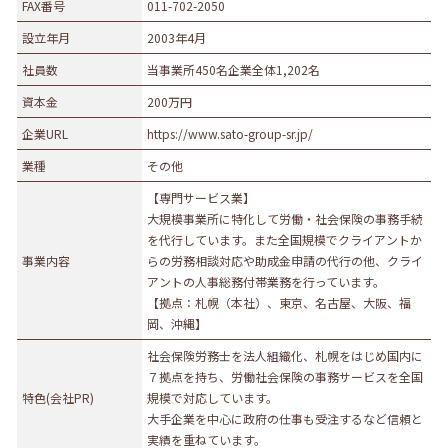
FAX番号
011-702-2050
設立年月
2003年4月
社員数
当事業所450名企業全体1,202名
資本金
200万円
企業URL
https://www.sato-group-sr.jp/
業種
その他
【専門サービス業】
大規模事業所に特化して労働・社会保険の事務手続
を代行しています。また全国規模でクライアントか
事業内容
らの労務相談対応や助成金申請の代行の他、クライ
アントの人事総務付帯業務を行っています。
【拠点：札幌（本社）、東京、名古屋、大阪、福
岡、沖縄】
社会保険労務士を法人組織化、札幌をはじめ国内に
７拠点を持ち、労働社会保険の事務サービスを全国
特色(会社PR)
規模で対応しています。
大手企業を中心に政府の仕事も受注するなど信頼と
実績を重ねています。