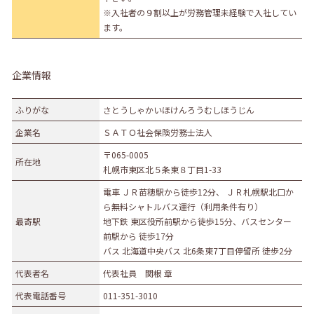
※入社者の９割以上が労務管理未経験で入社してい
ます。
企業情報
ふりがな
さとうしゃかいほけんろうむしほうじん
企業名
ＳＡＴＯ社会保険労務士法人
〒065-0005
所在地
札幌市東区北５条東８丁目1-33
電車 ＪＲ苗穂駅から徒歩12分、 ＪＲ札幌駅北口か
ら無料シャトルバス運行（利用条件有り）
最寄駅
地下鉄 東区役所前駅から徒歩15分、バスセンター
前駅から 徒歩17分
バス 北海道中央バス 北6条東7丁目停留所 徒歩2分
代表者名
代表社員 関根 章
代表電話番号
011-351-3010