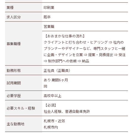
業種
業種
印刷業
農林水産業
建設業
求人区分
既卒
食品製造業
繊維・木材・紙製造業
営業職
印刷業
広告業
【おおまかな仕事の流れ】
金属・機械製造業
その他の製造業
クライアントと打ち合わせ・ヒアリング ⇒ 社内の
募集職種
電気・ガス・熱供給業
通信業・情報サービス業
プランナーやデザイナーなど、専門スタッフと一緒
に企画・デザインを立案 ⇒ 提案・見積提出 ⇒ 受注
マスコミ
運輸業
⇒ 制作部門への依頼 ⇒ 納品
卸売・小売業
百貨店・スーパーマーケット
勤務形態
正社員（正職員）
自動車販売・修理
衣服等身の回り品小売業
あり 期間6ヶ月
試用期間
医薬品小売業
娯楽業
同
教育・学習支援業
金融・保険業
必要学歴
高校卒以上
不動産業
宿泊業
【必須】
必要スキル・経験
社会人経験、普通自動車免許
飲食サービス業
医療業
札幌市・近郊
その他サービス
生活関連サービス業
主な勤務地
札幌市内
社会福祉・介護事業
その他