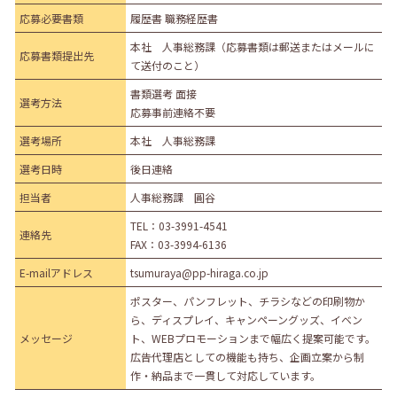
応募必要書類
履歴書 職務経歴書
本社 人事総務課（応募書類は郵送またはメールに
応募書類提出先
て送付のこと）
書類選考 面接
選考方法
応募事前連絡不要
選考場所
本社 人事総務課
選考日時
後日連絡
担当者
人事総務課 圓谷
TEL：
03-3991-4541
連絡先
FAX：03-3994-6136
E-mailアドレス
tsumuraya@pp-hiraga.co.jp
ポスター、パンフレット、チラシなどの印刷物か
ら、ディスプレイ、キャンペーングッズ、イベン
メッセージ
ト、WEBプロモーションまで幅広く提案可能です。
広告代理店としての機能も持ち、企画立案から制
作・納品まで一貫して対応しています。