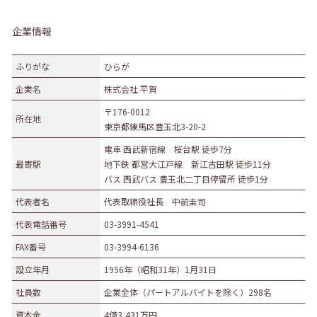
企業情報
ふりがな
ひらが
企業名
株式会社 平賀
〒176-0012
所在地
東京都練馬区豊玉北3-20-2
電車 西武新宿線 桜台駅 徒歩7分
最寄駅
地下鉄 都営大江戸線 新江古田駅 徒歩11分
バス 西武バス 豊玉北二丁目停留所 徒歩1分
代表者名
代表取締役社長 中前圭司
代表電話番号
03-3991-4541
FAX番号
03-3994-6136
設立年月
1956年（昭和31年）1月31日
社員数
企業全体（パートアルバイトを除く）298名
資本金
4億3,431万円