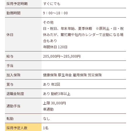
採用予定時期
すぐにでも
募集職種
勤務時間
9：00～18：00
事務職
総合職
販売職
営業職
技術職
その他
日・祝日、年末年始、夏季休暇 ※原則土・日・祝
技能職
サービス職
その他
休日
休みだが、繁忙期や社内カレンダーで出勤になる場
勤務形態
合もあり
年間休日 120日
正社員（正職員）
契約
公務員
団体職員
給与
205,000円〜285,000円
その他
手当
勤務地
加入保険
健康保険 厚生年金 雇用保険 労災保険
札幌市・近郊
函館市・近郊
旭川市・近郊
賞与
あり 年2回
釧路市・近郊
帯広市・近郊
北見市・近郊
道外
退職金制度
あり 勤続3年以上
上限 30,000円
通勤手当
車通勤
転勤
なし
採用予定人数
1名