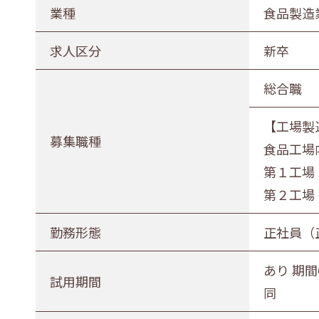
農林水産業
建設業
業種
食品製造
印刷業
広告業
求人区分
新卒
電気・ガス・熱供給業
通信業・
総合職
卸売・小売業
百貨店・
【工場製
医薬品小売業
娯楽業
募集職種
食品工場
不動産業
宿泊業
第１工場
その他サービス
生活関連
第２工場
募集職種
勤務形態
正社員（
事務職
総合職
販売職
あり 期間
試用期間
同
勤務形態