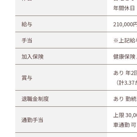
年間休日 
給与
210,000
手当
※上記給与
加入保険
健康保険
あり 年2
賞与
（計3.3
退職金制度
あり 勤
上限 30,
通勤手当
車通勤 可