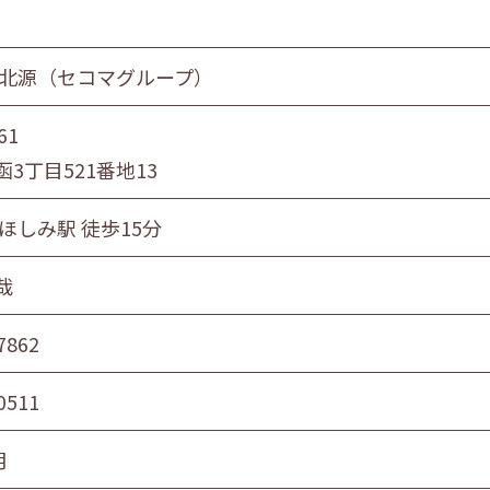
 北源（セコマグループ）
61
3丁目521番地13
ほしみ駅 徒歩15分
哉
7862
0511
月