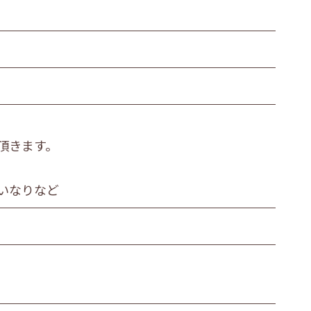
繊維・木材・紙製造業
その他の製造業
運輸業
衣服等身の回り品小売業
金融・保険業
頂きます。
医療業
その他
いなりなど
ビス職
その他