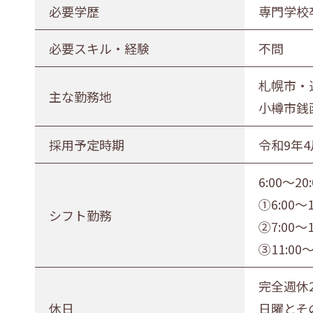
必要学歴
専門学校
正社員（正職員）
契約
公務
必要スキル・経験
不問
勤務地
札幌市・近郊
函館市・近郊
札幌市・
主な勤務地
小樽市銭
採用予定時期
令和9年4
6:00～
①6:00～1
シフト勤務
②7:00～1
③11:00～
完全週休
休日
日曜とそ