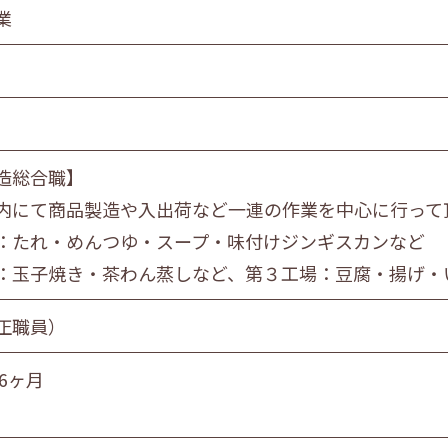
食品製造業
業
金属・機械製造業
情報サービス業
マスコミ
スーパーマーケット
自動車販売・修理
造総合職】
教育・学習支援業
内にて商品製造や入出荷など一連の作業を中心に行って
飲食サービス業
：たれ・めんつゆ・スープ・味付けジンギスカンなど
サービス業
社会福祉・介護事業
：玉子焼き・茶わん蒸しなど、第３工場：豆腐・揚げ・
正職員）
営業職
技術職
技能職
サー
6ヶ月