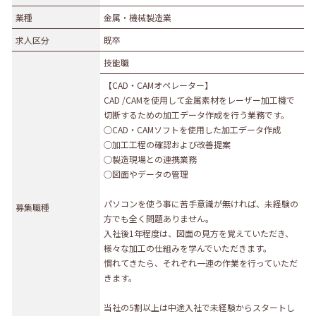
業種
業種
金属・機械製造業
農林水産業
建設業
求人区分
既卒
食品製造業
繊維・木材・紙製造業
技能職
印刷業
広告業
【CAD・CAMオペレーター】
金属・機械製造業
その他の製造業
CAD /CAMを使用して金属素材をレーザー加工機で
電気・ガス・熱供給業
通信業・情報サービス業
切断するための加工データ作成を行う業務です。
○CAD・CAMソフトを使用した加工データ作成
マスコミ
運輸業
◯加工工程の確認および改善提案
卸売・小売業
百貨店・スーパーマーケット
◯製造現場との連携業務
◯図面やデータの管理
自動車販売・修理
衣服等身の回り品小売業
医薬品小売業
娯楽業
パソコンを使う事に苦手意識が無ければ、未経験の
募集職種
方でも全く問題ありません。
教育・学習支援業
金融・保険業
入社後1年程度は、図面の見方を覚えていただき、
不動産業
宿泊業
様々な加工の仕組みを学んでいただきます。
慣れてきたら、それぞれ一連の作業を行っていただ
飲食サービス業
医療業
きます。
その他サービス
生活関連サービス業
当社の5割以上は中途入社で未経験からスタートし
社会福祉・介護事業
その他