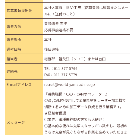
本社人事課 祖父江 宛（応募書類は郵送またはメー
応募書類提出先
ルにて送付のこと）
書類選考 面接
選考方法
応募事前連絡不要
選考場所
本社
選考日時
後日連絡
担当者
総務部 祖父江（ソフエ）または吉田
TEL：
011-377-5766
連絡先
FAX：011-377-5779
E-mailアドレス
recruit@world-yamauchi.co.jp
『募集職種：CAD・CAMオペレーター』
CAD /CAMを使用して金属素材をレーザー加工機で
切断するための加工データ作成を行う業務です。
★経験者優遇
◯業界、職種未経験の方でも大歓迎！
メッセージ
◯基本的な流れは先輩スタッフがお教えし、最初の
うちは先輩が見守りながら作業を進めていただきま