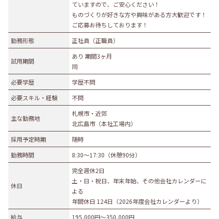
ていますので、ご安心ください！
募集職種
ものづくりが好きな方や興味がある方大歓迎です！
ご応募お待ちしております！
事務職
総合職
販売職
営業職
技術職
勤務形態
正社員（正職員）
技能職
サービス職
その他
あり 期間3ヶ月
試用期間
勤務形態
同
必要学歴
学歴不問
正社員（正職員）
契約
公務員
団体職員
必要スキル・経験
不問
その他
札幌市・近郊
勤務地
主な勤務地
北広島市（本社工場内）
札幌市・近郊
函館市・近郊
旭川市・近郊
採用予定時期
随時
釧路市・近郊
帯広市・近郊
北見市・近郊
道外
勤務時間
8:30〜17:30（休憩90分）
完全週休2日
土・日・祝日、年末年始、その他会社カレンダーに
休日
よる
年間休日 124日（2026年度会社カレンダーより）
給与
195,000円〜350,000円