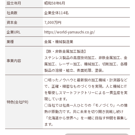
設立年月
昭和58年6月
社員数
企業全体114名
資本金
7,000万円
企業URL
https://world-yamauchi.co.jp/
業種
金属・機械製造業
【鉄・非鉄金属加工製造】
ステンレス製品の高度技術加工、非鉄金属加工、金
事業内容
属加工、レーザー加工、機械加工、切削加工、各種
製品の溶接・組立、表面処理、塗装。
◯培ったノウハウと最新鋭の加工機械・計測器など
で、正確・精密なものづくりを実現。人と機械とIT
を駆使しスマートファクトリーによる一貫生産を実
現しています。
特色(会社PR)
◯当社では社員一人ひとりの「モノづくり」への情
熱が原動力です。共に未来を切り開き挑戦し続け
「北海道から世界へ」を一緒に目指す仲間を募集し
ます。