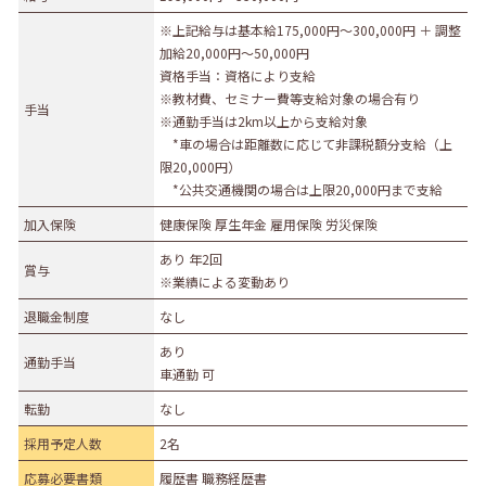
※上記給与は基本給175,000円～300,000円 ＋ 調整
加給20,000円～50,000円
資格手当：資格により支給
※教材費、セミナー費等支給対象の場合有り
手当
※通勤手当は2km以上から支給対象
*車の場合は距離数に応じて非課税額分支給（上
限20,000円）
*公共交通機関の場合は上限20,000円まで支給
加入保険
健康保険 厚生年金 雇用保険 労災保険
あり 年2回
賞与
※業績による変動あり
退職金制度
なし
あり
通勤手当
車通勤 可
転勤
なし
採用予定人数
2名
応募必要書類
履歴書 職務経歴書