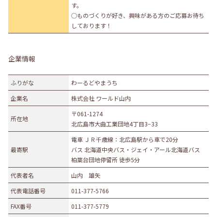
す。
◯ものづくりが好き、興味がある方のご応募お待ち
しております！
企業情報
ふりがな
わーるどやまうち
企業名
株式会社 ワールド山内
〒061-1274
所在地
北広島市大曲工業団地4丁目3−33
電車 ＪＲ千歳線：北広島駅から車で20分
最寄駅
バス 北海道中央バス・ジェイ・アール北海道バス
柏葉台団地停留所 徒歩5分
代表者名
山内 雄矢
代表電話番号
011-377-5766
FAX番号
011-377-5779