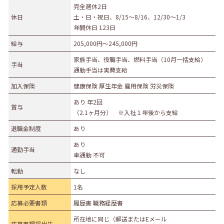
完全週休2日
募集職種
休日
土・日・祝日、8/15～8/16、12/30～1/3
年間休日 123日
事務職
総合職
販売職
営業職
技術職
給与
205,000円〜245,000円
技能職
サービス職
その他
家族手当、役職手当、燃料手当（10月一括支給）
手当
勤務形態
通勤手当は実費支給
加入保険
正社員（正職員）
健康保険 厚生年金 雇用保険 労災保険
契約
公務員
団体職員
その他
あり 年2回
賞与
（2.1ヶ月分） ※入社１年後から支給
勤務地
退職金制度
あり
札幌市・近郊
函館市・近郊
旭川市・近郊
あり
通勤手当
釧路市・近郊
帯広市・近郊
北見市・近郊
道外
車通勤 不可
転勤
なし
採用予定人数
1名
応募必要書類
履歴書 職務経歴書
所在地に同じ（郵送またはEメール
応募書類提出先