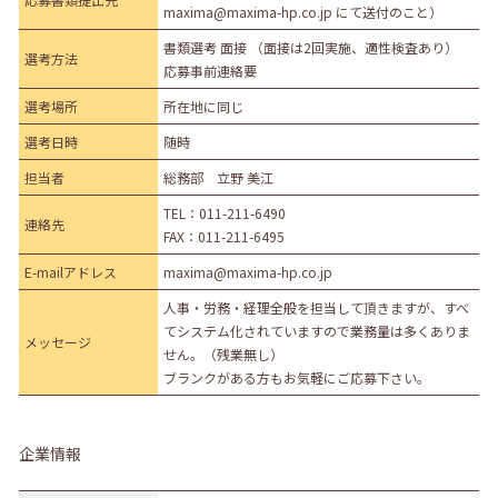
maxima@maxima-hp.co.jp にて送付のこと）
書類選考 面接 （面接は2回実施、適性検査あり）
選考方法
応募事前連絡要
選考場所
所在地に同じ
選考日時
随時
担当者
総務部 立野 美江
TEL：
011-211-6490
連絡先
FAX：011-211-6495
E-mailアドレス
maxima@maxima-hp.co.jp
人事・労務・経理全般を担当して頂きますが、すべ
てシステム化されていますので業務量は多くありま
メッセージ
せん。（残業無し）
ブランクがある方もお気軽にご応募下さい。
企業情報