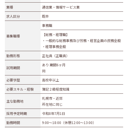
業種
業種
通信業・情報サービス業
農林水産業
建設業
求人区分
既卒
食品製造業
繊維・木材・紙製造業
事務職
印刷業
広告業
【総務・経理職】
募集職種
金属・機械製造業
その他の製造業
・一般的な総務事務及び労務・経営企画の庶務全般
電気・ガス・熱供給業
通信業・情報サービス業
・経理事務全般
マスコミ
運輸業
勤務形態
正社員（正職員）
卸売・小売業
百貨店・スーパーマーケット
あり 期間6ヶ月
試用期間
同
自動車販売・修理
衣服等身の回り品小売業
必要学歴
高校卒以上
医薬品小売業
娯楽業
必要スキル・経験
簿記２級程度知識
教育・学習支援業
金融・保険業
札幌市・近郊
不動産業
宿泊業
主な勤務地
所在地に同じ
飲食サービス業
医療業
採用予定時期
令和8年7月1日
その他サービス
生活関連サービス業
勤務時間
9:00～18:00（休憩12:00～13:00）
社会福祉・介護事業
その他