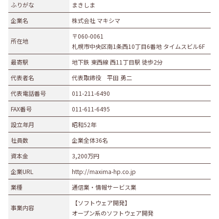
ふりがな
まきしま
企業名
株式会社 マキシマ
〒060-0061
所在地
札幌市中央区南1条西10丁目6番地 タイムスビル6F
最寄駅
地下鉄 東西線 西11丁目駅 徒歩2分
代表者名
代表取締役 平田 勇二
代表電話番号
011-211-6490
FAX番号
011-611-6495
設立年月
昭和52年
社員数
企業全体36名
資本金
3,200万円
企業URL
http://maxima-hp.co.jp
業種
通信業・情報サービス業
【ソフトウェア開発】
事業内容
オープン系のソフトウェア開発