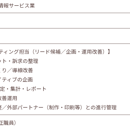
食品製造業
情報サービス業
金属・機械製造業
情報サービス業
マスコミ
スーパーマーケット
自動車販売・修理
ティング担当（リード候補／企画・運用改善）】
教育・学習支援業
ゲット・訴求の整理
飲食サービス業
づくり／導線改善
サービス業
社会福祉・介護事業
エイティブの企画
の設定・集計・レポート
改善運用
営業職
技術職
技能職
サー
調整／外部パートナー（制作・印刷等）との進行管理
正職員）