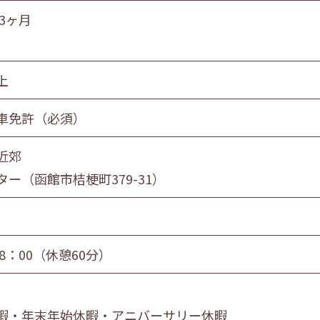
員
団体職員
その他
3ヶ月
上
旭川市・近郊
釧路市・近郊
帯広市・
車免許（必須）
近郊
ー（函館市桔梗町379-31）
18：00（休憩60分）
暇・年末年始休暇・アニバーサリー休暇