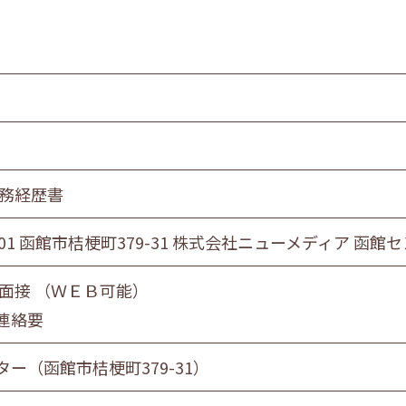
職務経歴書
0801 函館市桔梗町379-31 株式会社ニューメディア 
 面接 （ＷＥＢ可能）
連絡要
ー（函館市桔梗町379-31）