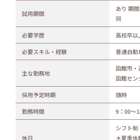
正社員（正職員）
契約
公務
あり 期間
試用期間
同
勤務地
必要学歴
高校卒以
札幌市・近郊
函館市・近郊
必要スキル・経験
普通自動
函館市・
主な勤務地
函館センタ
採用予定時期
随時
勤務時間
9：00～
シフト制
休日
＊夏季休