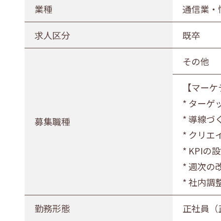
農林水産業
建設業
業種
通信業・
印刷業
広告業
求人区分
既卒
電気・ガス・熱供給業
通信業・
その他
卸売・小売業
百貨店・
【マーケ
医薬品小売業
娯楽業
* ター
不動産業
宿泊業
* 導線
募集職種
その他サービス
生活関連
* クリ
* KPI
募集職種
* 週次の
事務職
総合職
販売職
* 社内
勤務形態
勤務形態
正社員（