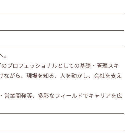
繊維・木材・紙製造業
その他の製造業
運輸業
衣服等身の回り品小売業
へ。
金融・保険業
”のプロフェッショナルとしての基礎・管理スキ
医療業
けながら、現場を知る、人を動かし、会社を支え
その他
・営業開発等、多彩なフィールドでキャリアを広
ビス職
その他