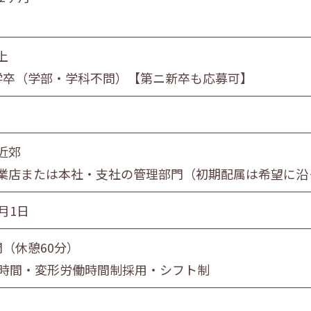
員
団体職員
その他
上
学卒（学部・学科不問）【第ニ新卒も応募可】
旭川市・近郊
釧路市・近郊
帯広市・
近郊
業店または本社・支社の管理部門（初期配属は希望に沿
月1日
間（休憩60分）
0時間・変形労働時間制採用・シフト制