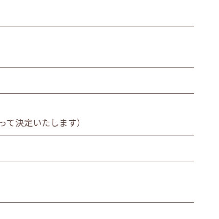
近郊
北見市・近郊
道外
って決定いたします）