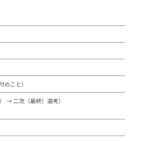
付のこと）
） → 二次（最終）選考）