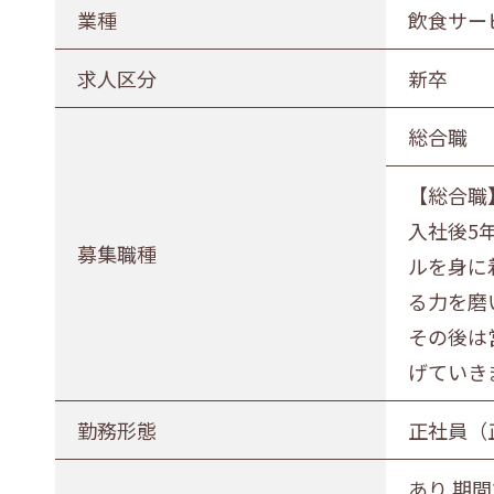
農林水産業
建設業
業種
飲食サー
印刷業
広告業
求人区分
新卒
電気・ガス・熱供給業
通信業・
総合職
卸売・小売業
百貨店・
【総合職
医薬品小売業
娯楽業
入社後5
不動産業
宿泊業
募集職種
ルを身に
その他サービス
生活関連
る力を磨
その後は
募集職種
げていき
事務職
総合職
販売職
勤務形態
正社員（
勤務形態
あり 期間