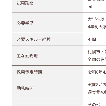
試用期間
正社員（正職員）
契約
公務
同
勤務地
大学卒以
必要学歴
4年制大
札幌市・近郊
函館市・近郊
必要スキル・経験
不問
札幌市・
主な勤務地
全国の営
採用予定時期
令和8年4
実働8時
勤務時間
週実働4
その他