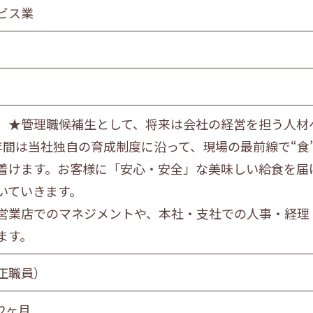
食品製造業
ビス業
金属・機械製造業
情報サービス業
マスコミ
スーパーマーケット
自動車販売・修理
】★管理職候補生として、将来は会社の経営を担う人材
教育・学習支援業
年間は当社独自の育成制度に沿って、現場の最前線で“食
飲食サービス業
着けます。お客様に「安心・安全」な美味しい給食を届
サービス業
社会福祉・介護事業
いていきます。
営業店でのマネジメントや、本社・支社での人事・経理
ます。
営業職
技術職
技能職
サー
正職員）
2ヶ月