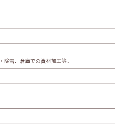
繊維・木材・紙製造業
その他の製造業
運輸業
衣服等身の回り品小売業
金融・保険業
・除雪、倉庫での資材加工等。
医療業
その他
ビス職
その他