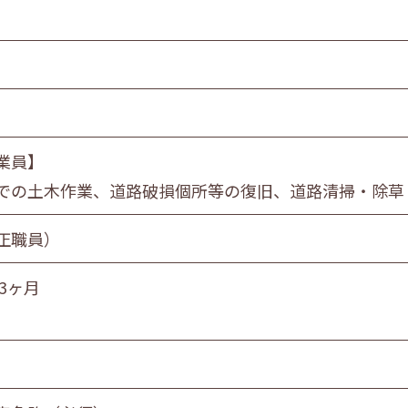
食品製造業
金属・機械製造業
情報サービス業
マスコミ
スーパーマーケット
自動車販売・修理
業員】
教育・学習支援業
での土木作業、道路破損個所等の復旧、道路清掃・除草
飲食サービス業
正職員）
サービス業
社会福祉・介護事業
3ヶ月
営業職
技術職
技能職
サー