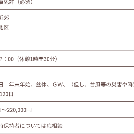
車免許（必須）
員
団体職員
その他
近郊
地区
旭川市・近郊
釧路市・近郊
帯広市・
17：00（休憩1時間30分）
日 年末年始、盆休、ＧＷ、（但し、台風等の災害や降
120日
円〜220,000円
特保持者については応相談