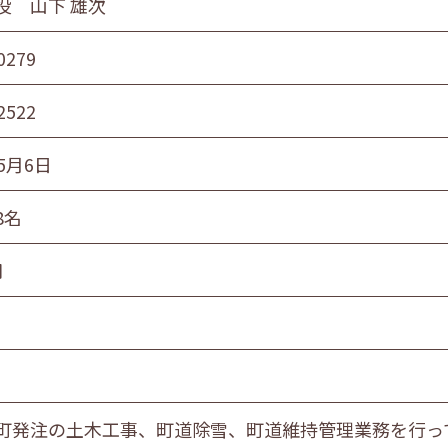
役 山下 雄次
0279
2522
5月6日
8名
円
町発注の土木工事、町道除雪、町道維持管理業務を行っ