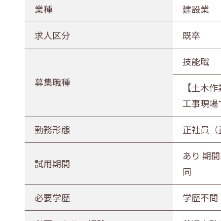
農林水産業
建設業
業種
建設業
印刷業
広告業
求人区分
既卒
電気・ガス・熱供給業
通信業・
技能職
卸売・小売業
百貨店・
募集職種
【土木作
医薬品小売業
娯楽業
工事現場
不動産業
宿泊業
勤務形態
正社員（
その他サービス
生活関連
あり 期間
募集職種
試用期間
同
事務職
総合職
販売職
必要学歴
学歴不問
勤務形態