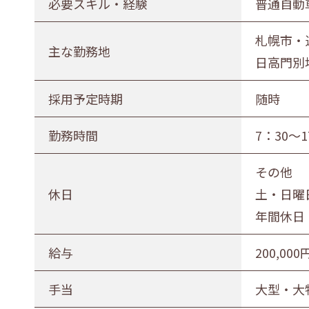
必要スキル・経験
普通自動
正社員（正職員）
契約
公務
札幌市・
勤務地
主な勤務地
日高門別
札幌市・近郊
函館市・近郊
採用予定時期
随時
勤務時間
7：30～
その他
休日
土・日曜
年間休日 
給与
200,000
手当
大型・大