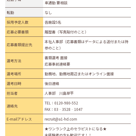
車通勤 要相談
転勤
なし
採用予定人数
各施設5名
応募必要書類
履歴書（写真貼付のこと）
本社人事部（応募書類はデータによる送付または持
応募書類提出先
参のこと）
書類選考 面接
選考方法
応募事前連絡要
選考場所
勤務地、勤務地周辺またはオンライン面接
選考日時
後日連絡
担当者
人事部 川島草平
TEL：
0120-980-552
連絡先
FAX：03‐3528‐1047
E-mailアドレス
recruit@a1-hd.com
★ワンランク上のセラピストになる★
未経験者の方も歓迎です！！