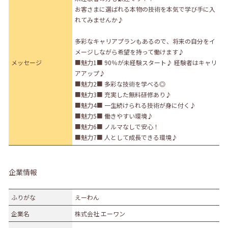
お客さまに選ばれる本物の技術を本気で学び手に入
れてみませんか♪
多彩なキャリアプランもあるので、将来の自分をイ
メージしながら希望を持って働けます♪
メッセージ
■魅力1■ 90％が未経験スタート♪ 経験者はキャリ
アアップ♪
■魅力2■ 多彩な技術を学べる◎
■魅力3■ 充実した無料研修あり♪
■魅力4■ 一生続けられる技術が身に付く♪
■魅力5■ 働きやすい環境♪
■魅力6■ ノルマなしで安心！
■魅力7■ 人として成長できる環境♪
企業情報
ふりがな
えーわん
企業名
株式会社 エーワン