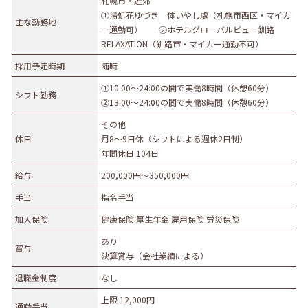
札幌市・近郊
①湯処花ゆづき 体いやし處（札幌市西区・マイカ
募集職種
主な勤務地
ー通勤可） ②ホテルグローバルビュー釧路
RELAXATION（釧路市・マイカー通勤不可）
事務職
総合職
販売職
営業職
技術職
採用予定時期
随時
技能職
サービス職
その他
①10:00～24:00の間で実働8時間（休憩60分）
勤務形態
シフト勤務
②13:00～24:00の間で実働8時間（休憩60分）
正社員（正職員）
契約
公務員
団体職員
その他
休日
月8～9日休（シフトによる週休2日制）
その他
年間休日 104日
勤務地
給与
200,000円〜350,000円
札幌市・近郊
函館市・近郊
旭川市・近郊
手当
指名手当
釧路市・近郊
帯広市・近郊
北見市・近郊
道外
加入保険
健康保険 厚生年金 雇用保険 労災保険
あり
賞与
決算賞与（会社業績による）
退職金制度
なし
上限 12,000円
通勤手当