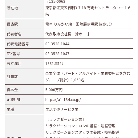
〒135-0063
所在地
東京都江東区有明3-7-18 有明セントラルタワー１６
階
最寄駅
電車 りんかい線：国際展示場駅 徒歩5分
代表者名
代表取締役社長 鈴木 一未
代表電話番号
03-3528-1044
FAX番号
03-3528-1047
設立年月
1981年11月
企業全体（パート・アルバイト・業務委託者を含む
社員数
グループ総計）1,050名
資本金
5,000万円
企業URL
https://a1-184.co.jp/
業種
生活関連サービス業
【リラクゼーション業】
リラクゼーションサロンの経営・運営管理
リラクゼーションスタッフの養成・技術指導