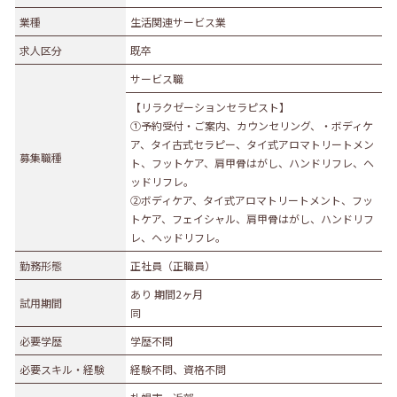
業種
業種
生活関連サービス業
農林水産業
建設業
求人区分
既卒
食品製造業
繊維・木材・紙製造業
サービス職
印刷業
広告業
【リラクゼーションセラピスト】
金属・機械製造業
その他の製造業
①予約受付・ご案内、カウンセリング、・ボディケ
電気・ガス・熱供給業
通信業・情報サービス業
ア、タイ古式セラピー、タイ式アロマトリートメン
募集職種
ト、フットケア、肩甲骨はがし、ハンドリフレ、ヘ
マスコミ
運輸業
ッドリフレ。
卸売・小売業
百貨店・スーパーマーケット
②ボディケア、タイ式アロマトリートメント、フッ
トケア、フェイシャル、肩甲骨はがし、ハンドリフ
自動車販売・修理
衣服等身の回り品小売業
レ、ヘッドリフレ。
医薬品小売業
娯楽業
勤務形態
正社員（正職員）
教育・学習支援業
金融・保険業
あり 期間2ヶ月
試用期間
不動産業
宿泊業
同
飲食サービス業
医療業
必要学歴
学歴不問
その他サービス
生活関連サービス業
必要スキル・経験
経験不問、資格不問
社会福祉・介護事業
その他