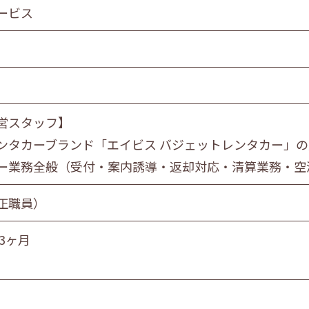
食品製造業
ービス
金属・機械製造業
情報サービス業
マスコミ
スーパーマーケット
自動車販売・修理
営スタッフ】
教育・学習支援業
ンタカーブランド「エイビス バジェットレンタカー」
飲食サービス業
ー業務全般（受付・案内誘導・返却対応・清算業務・空
サービス業
社会福祉・介護事業
正職員）
3ヶ月
営業職
技術職
技能職
サー