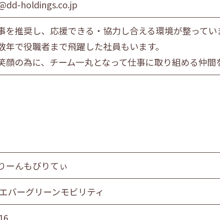
a@dd-holdings.co.jp
事を推奨し、応援できる・協力し合える環境が整ってい
数年で役職者まで飛躍した社員もいます。
笑顔の為に、チーム一丸となって仕事に取り組める仲間
りーんもびりてぃ
 エバーグリーンモビリティ
16