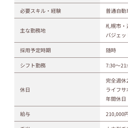
正社員（正職員）
契約
公務
必要スキル・経験
普通自動
勤務地
札幌市・
主な勤務地
札幌市・近郊
函館市・近郊
バジェッ
採用予定時期
随時
シフト勤務
7:30
完全週休
休日
ライフサ
年間休日
給与
210,000