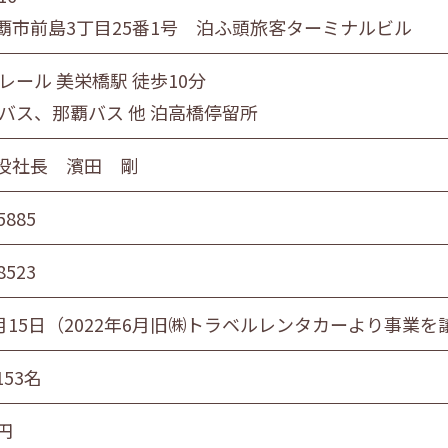
覇市前島3丁目25番1号 泊ふ頭旅客ターミナルビル
レール 美栄橋駅 徒歩10分
縄バス、那覇バス 他 泊高橋停留所
役社長 濱田 剛
5885
8523
4月15日（2022年6月旧㈱トラベルレンタカーより事業を
53名
万円