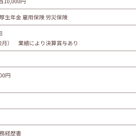
10,000円
 厚生年金 雇用保険 労災保険
回
12月） 業績により決算賞与あり
000円
職務経歴書