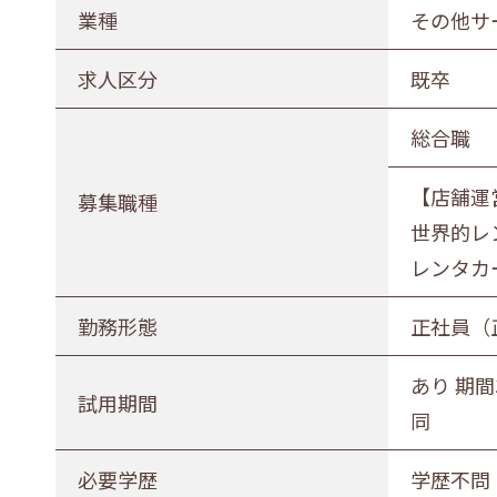
農林水産業
建設業
業種
その他サ
印刷業
広告業
求人区分
既卒
電気・ガス・熱供給業
通信業・
総合職
卸売・小売業
百貨店・
【店舗運
医薬品小売業
娯楽業
募集職種
世界的レ
不動産業
宿泊業
レンタカ
その他サービス
生活関連
勤務形態
正社員（
募集職種
あり 期間
試用期間
事務職
総合職
販売職
同
勤務形態
必要学歴
学歴不問