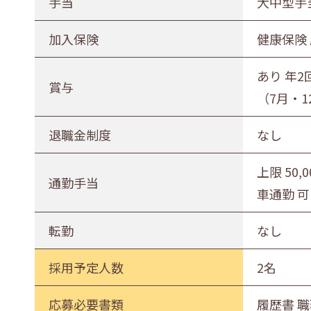
手当
大中型手当
加入保険
健康保険
あり 年2
賞与
（7月・
退職金制度
なし
上限 50,
通勤手当
車通勤 可
転勤
なし
採用予定人数
2名
応募必要書類
履歴書 