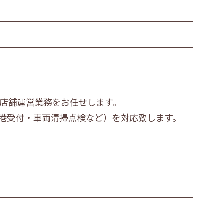
繊維・木材・紙製造業
その他の製造業
運輸業
衣服等身の回り品小売業
金融・保険業
の店舗運営業務をお任せします。
医療業
港受付・車両清掃点検など）を対応致します。
その他
ビス職
その他