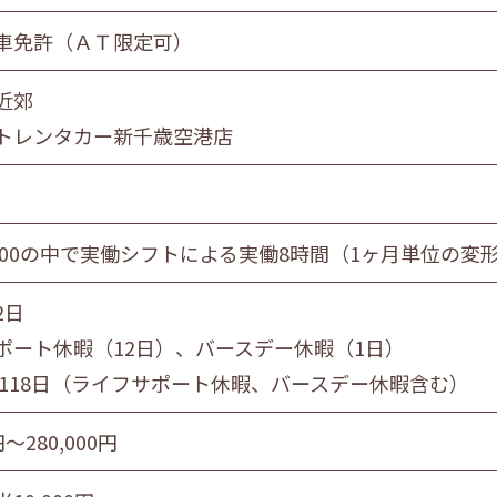
員
団体職員
その他
車免許（ＡＴ限定可）
近郊
旭川市・近郊
釧路市・近郊
帯広市・
トレンタカー新千歳空港店
～21:00の中で実働シフトによる実働8時間（1ヶ月単位の
2日
ポート休暇（12日）、バースデー休暇（1日）
 118日（ライフサポート休暇、バースデー休暇含む）
円〜280,000円