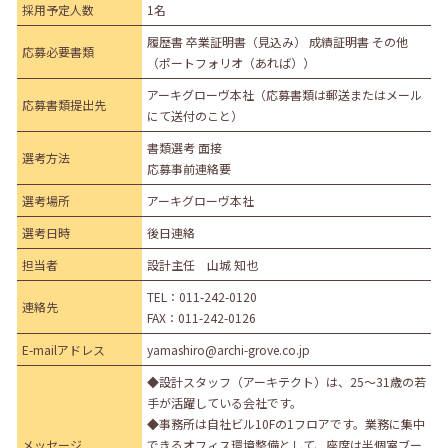
採用予定人数
1名
履歴書 卒業証明書（見込み） 成績証明書 その他
応募必要書類
（ポートフォリオ（あれば））
アーキグローヴ本社（応募書類は郵送またはメール
応募書類提出先
にて送付のこと）
書類選考 面接
選考方法
応募事前連絡要
選考場所
アーキグローヴ本社
選考日時
後日連絡
担当者
設計主任 山城 知也
TEL：
011-242-0120
連絡先
FAX：011-242-0126
E-mailアドレス
yamashiro@archi-grove.co.jp
◆設計スタッフ（アーキテクト）は、25～31歳の若
手が活躍している会社です。
◆事務所は自社ビル10Fの1フロアです。業務に集中
メッセージ
できるオフィス環境整備として、座席は半個室ブー