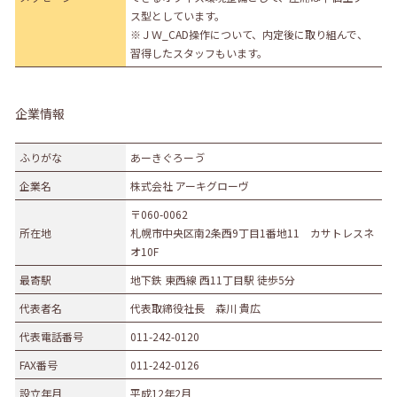
ス型としています。
※ＪＷ_CAD操作について、内定後に取り組んで、
習得したスタッフもいます。
企業情報
ふりがな
あーきぐろーゔ
企業名
株式会社 アーキグローヴ
〒060-0062
所在地
札幌市中央区南2条西9丁目1番地11 カサトレスネ
オ10F
最寄駅
地下鉄 東西線 西11丁目駅 徒歩5分
代表者名
代表取締役社長 森川 貴広
代表電話番号
011-242-0120
FAX番号
011-242-0126
設立年月
平成12年2月