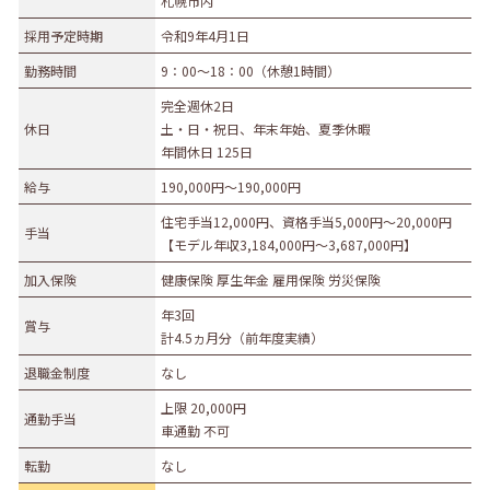
札幌市内
募集職種
採用予定時期
令和9年4月1日
勤務時間
9：00～18：00（休憩1時間）
事務職
総合職
販売職
営業職
技術職
完全週休2日
技能職
サービス職
その他
休日
土・日・祝日、年末年始、夏季休暇
勤務形態
年間休日 125日
給与
190,000円〜190,000円
正社員（正職員）
契約
公務員
団体職員
その他
住宅手当12,000円、資格手当5,000円～20,000円
手当
【モデル年収3,184,000円～3,687,000円】
勤務地
加入保険
健康保険 厚生年金 雇用保険 労災保険
札幌市・近郊
函館市・近郊
旭川市・近郊
年3回
賞与
釧路市・近郊
帯広市・近郊
北見市・近郊
道外
計4.5ヵ月分（前年度実績）
退職金制度
なし
上限 20,000円
通勤手当
車通勤 不可
転勤
なし