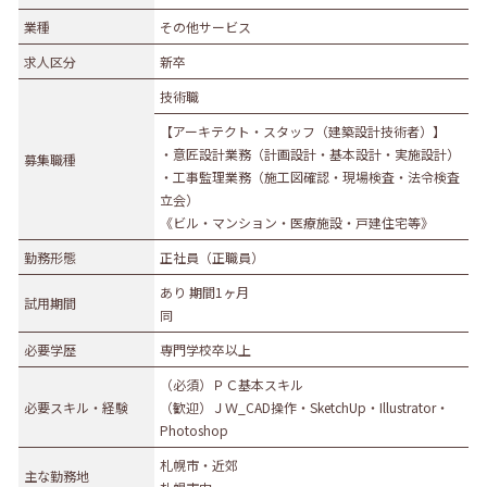
業種
業種
その他サービス
農林水産業
建設業
求人区分
新卒
食品製造業
繊維・木材・紙製造業
技術職
印刷業
広告業
【アーキテクト・スタッフ（建築設計技術者）】
金属・機械製造業
その他の製造業
・意匠設計業務（計画設計・基本設計・実施設計）
募集職種
電気・ガス・熱供給業
通信業・情報サービス業
・工事監理業務（施工図確認・現場検査・法令検査
立会）
マスコミ
運輸業
《ビル・マンション・医療施設・戸建住宅等》
卸売・小売業
百貨店・スーパーマーケット
勤務形態
正社員（正職員）
自動車販売・修理
衣服等身の回り品小売業
あり 期間1ヶ月
試用期間
医薬品小売業
娯楽業
同
教育・学習支援業
金融・保険業
必要学歴
専門学校卒以上
不動産業
宿泊業
（必須）ＰＣ基本スキル
必要スキル・経験
（歓迎）ＪＷ_CAD操作・SketchUp・Illustrator・
飲食サービス業
医療業
Photoshop
その他サービス
生活関連サービス業
札幌市・近郊
主な勤務地
社会福祉・介護事業
その他