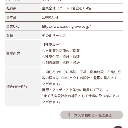
社員数
企業全体（パート 1名含む）4名
資本金
1,000万円
企業URL
https://www.archi-grove.co.jp/
業種
その他サービス
【建築設計】
◇土地有効活用のご提案
事業内容
◇建築企画・設計・監理
◇耐震調査・診断・設計
共同住宅を中心に病院、工場、商業施設、戸建住宅
等の様々なプロジェクトの設計・監理に携わってい
ただきます。
特色(会社PR)
発想・アイディアを存分に発揮して下さい。
*まず先輩設計者の補佐として仕事に取り組んでい
ただきます。
求人情報検索一覧に戻る