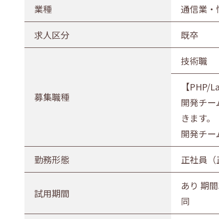
農林水産業
建設業
業種
通信業・
印刷業
広告業
求人区分
既卒
電気・ガス・熱供給業
通信業・
技術職
卸売・小売業
百貨店・
【PHP/L
医薬品小売業
娯楽業
募集職種
開発チー
不動産業
宿泊業
きます。
その他サービス
生活関連
開発チー
募集職種
勤務形態
正社員（
事務職
総合職
販売職
あり 期間
試用期間
同
勤務形態