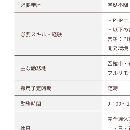
必要学歴
学歴不問
正社員（正職員）
契約
公務
・PHP
勤務地
・以下の
必要スキル・経験
札幌市・近郊
函館市・近郊
言語：PHP
開発環境：
函館市・
主な勤務地
フルリモ
採用予定時期
随時
勤務時間
9：00～
完全週休
休日
土・日・