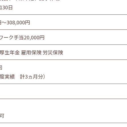
130日
円〜308,000円
ーク手当20,000円
 厚生年金 雇用保険 労災保険
回
年度実績 計3ヵ月分）
不可