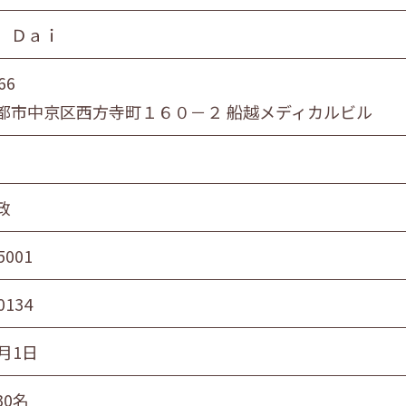
 Ｄａｉ
66
都市中京区西方寺町１６０－２ 船越メディカルビル
政
5001
0134
月1日
30名