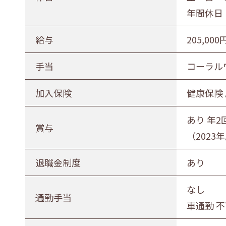
年間休日 
給与
205,000
手当
コーラルワ
加入保険
健康保険
あり 年2
賞与
（2023
退職金制度
あり
なし
通勤手当
車通勤 