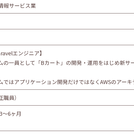
食品製造業
情報サービス業
金属・機械製造業
情報サービス業
マスコミ
スーパーマーケット
自動車販売・修理
aravelエンジニア】
教育・学習支援業
ムの一員として「Bカート」の開発・運用をはじめ新サ
飲食サービス業
サービス業
社会福祉・介護事業
ムではアプリケーション開発だけではなくAWSのアーキ
正職員）
営業職
技術職
技能職
サー
3～6ヶ月