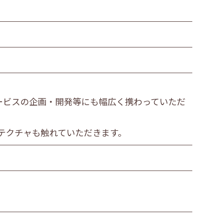
繊維・木材・紙製造業
その他の製造業
運輸業
衣服等身の回り品小売業
金融・保険業
ービスの企画・開発等にも幅広く携わっていただ
医療業
その他
テクチャも触れていただきます。
ビス職
その他