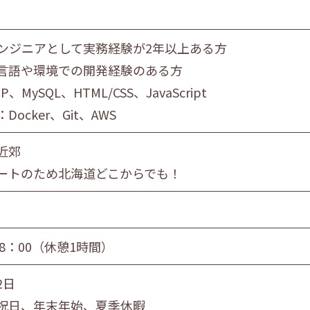
員
団体職員
その他
エンジニアとして実務経験が2年以上ある方
言語や環境での開発経験のある方
旭川市・近郊
釧路市・近郊
帯広市・
、MySQL、HTML/CSS、JavaScript
Docker、Git、AWS
近郊
ートのため北海道どこからでも！
18：00（休憩1時間）
2日
祝日、年末年始、夏季休暇