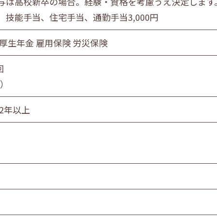
与は高校新卒の場合。経験・資格を考慮うえ決定します
、技能手当、住宅手当、通勤手当3,000円
 厚生年金 雇用保険 労災保険
回
月）
続2年以上