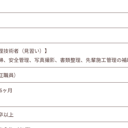
食品製造業
金属・機械製造業
情報サービス業
マスコミ
スーパーマーケット
自動車販売・修理
理技術者（見習い）】
教育・学習支援業
掃、安全管理、写真撮影、書類整理、先輩施工管理の補
飲食サービス業
正職員）
サービス業
社会福祉・介護事業
6ヶ月
営業職
技術職
技能職
サー
卒以上