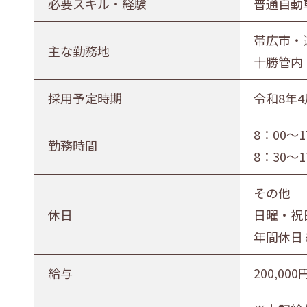
必要スキル・経験
普通自動
正社員（正職員）
契約
公務
帯広市・
勤務地
主な勤務地
十勝管内
札幌市・近郊
函館市・近郊
採用予定時期
令和8年4
8：00～
勤務時間
8：30～
その他
休日
日曜・祝
年間休日 
給与
200,000