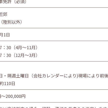
車免許（必須）
員
団体職員
その他
近郊
（陸別以外）
旭川市・近郊
釧路市・近郊
帯広市・
月1日
17：30（4月～11月）
17：30（12月～3月）
日・隔週土曜日（会社カレンダーにより)現場により前
約110日
円〜200,000円