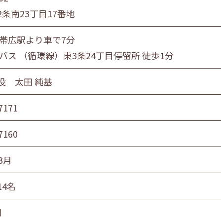
条南23丁目17番地
Ｒ帯広駅より車で7分
バス （循環線）東3条24丁目停留所 徒歩1分
役 太田 純基
7171
7160
3月
14名
円