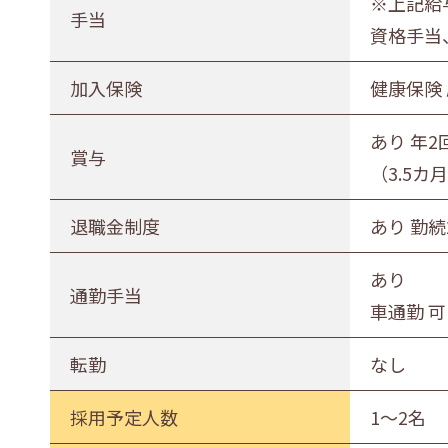
※上記給
手当
資格手当
加入保険
健康保険
あり 年2
賞与
（3.5カ
退職金制度
あり 勤
あり
通勤手当
車通勤 可
転勤
なし
採用予定人数
1～2名