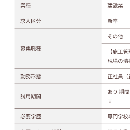
農林水産業
建設業
業種
建設業
印刷業
広告業
求人区分
新卒
電気・ガス・熱供給業
通信業・
その他
卸売・小売業
百貨店・
募集職種
【施工管
医薬品小売業
娯楽業
現場の清
不動産業
宿泊業
勤務形態
正社員（
その他サービス
生活関連
あり 期間
募集職種
試用期間
同
事務職
総合職
販売職
必要学歴
専門学校
勤務形態