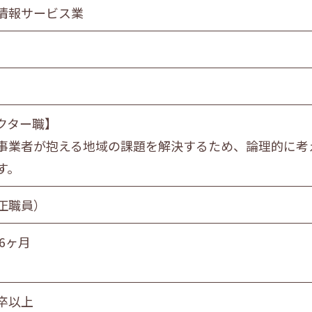
食品製造業
情報サービス業
金属・機械製造業
情報サービス業
マスコミ
スーパーマーケット
自動車販売・修理
クター職】
教育・学習支援業
事業者が抱える地域の課題を解決するため、論理的に考
飲食サービス業
す。
サービス業
社会福祉・介護事業
正職員）
6ヶ月
営業職
技術職
技能職
サー
卒以上