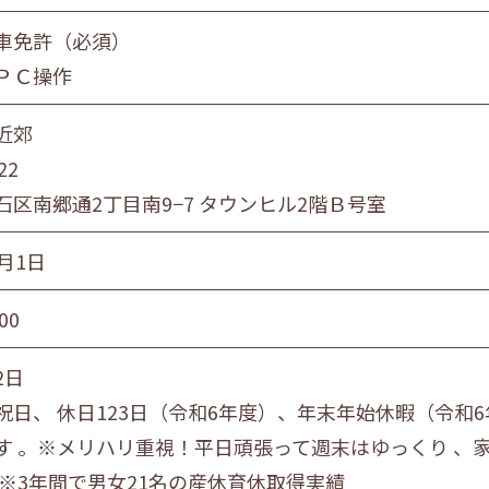
員
団体職員
その他
車免許（必須）
ＰＣ操作
旭川市・近郊
釧路市・近郊
帯広市・
近郊
22
石区南郷通2丁目南9−7 タウンヒル2階Ｂ号室
月1日
00
2日
祝日、 休日123日（令和6年度）、年末年始休暇（令和6年
す 。※メリハリ重視！平日頑張って週末はゆっくり 、家族
 ※3年間で男女21名の産休育休取得実績