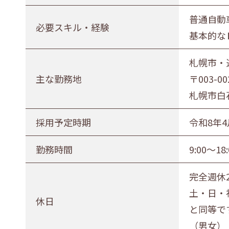
正社員（正職員）
契約
公務
普通自動
必要スキル・経験
基本的な
勤務地
札幌市・近郊
函館市・近郊
札幌市・
主な勤務地
〒003-00
札幌市白
採用予定時期
令和8年4
勤務時間
9:00～18:
完全週休
土・日・
休日
と同等で
（男女）