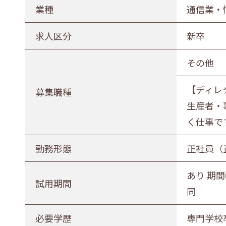
農林水産業
建設業
業種
通信業・
印刷業
広告業
求人区分
新卒
電気・ガス・熱供給業
通信業・
その他
卸売・小売業
百貨店・
【ディレ
医薬品小売業
娯楽業
募集職種
生産者・
不動産業
宿泊業
く仕事で
その他サービス
生活関連
勤務形態
正社員（
募集職種
あり 期間
試用期間
事務職
総合職
販売職
同
勤務形態
必要学歴
専門学校