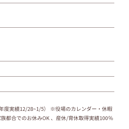
近郊
北見市・近郊
道外
度実績12/28~1/5） ※役場のカレンダー・休暇
都合でのお休みOK 、産休/育休取得実績100％