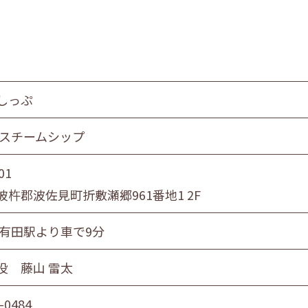
しっぷ
 スチームシップ
01
杵郡波佐見町折敷瀬郷961番地1 2F
Ｒ有田駅より車で9分
役 藤山 雷太
-0484