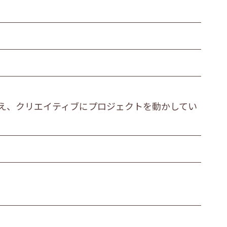
繊維・木材・紙製造業
その他の製造業
運輸業
衣服等身の回り品小売業
金融・保険業
え、クリエイティブにプロジェクトを動かしてい
医療業
その他
ビス職
その他