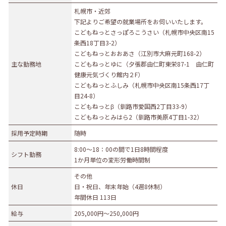
札幌市・近郊
募集職種
下記よりご希望の就業場所をお伺いいたします。
こどもねっとさっぽろこうさい（札幌市中央区南15
事務職
総合職
販売職
営業職
技術職
条西18丁目3-2）
技能職
サービス職
その他
こどもねっとおおあさ（江別市大麻元町168-2）
主な勤務地
こどもねっとゆに（夕張郡由仁町東栄87-1 由仁町
勤務形態
健康元気づくり館内２F）
こどもねっとふしみ（札幌市中央区南15条西17丁
正社員（正職員）
契約
公務員
団体職員
目24-8）
その他
こどもねっとβ（釧路市愛国西2丁目33-9）
こどもねっとみはら2（釧路市美原4丁目1-32）
勤務地
採用予定時期
随時
札幌市・近郊
函館市・近郊
旭川市・近郊
8:00～18：00の間で1日8時間程度
シフト勤務
釧路市・近郊
帯広市・近郊
北見市・近郊
道外
1か月単位の変形労働時間制
その他
休日
日・祝日、年末年始（4週8休制）
年間休日 113日
給与
205,000円〜250,000円