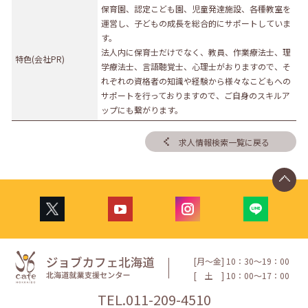
保育園、認定こども園、児童発達施設、各種教室を
運営し、子どもの成長を総合的にサポートしていま
す。
法人内に保育士だけでなく、教員、作業療法士、理
特色(会社PR)
学療法士、言語聴覚士、心理士がおりますので、そ
れぞれの資格者の知識や経験から様々なこどもへの
サポートを行っておりますので、ご自身のスキルア
ップにも繋がります。
求人情報検索一覧に戻る
[月〜金] 10：30〜19：00
[
土
] 10：00〜17：00
TEL.
011-209-4510