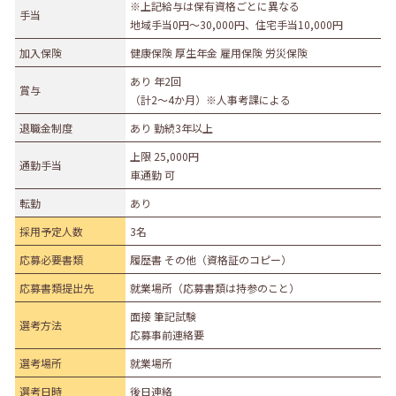
※上記給与は保有資格ごとに異なる
手当
地域手当0円～30,000円、住宅手当10,000円
加入保険
健康保険 厚生年金 雇用保険 労災保険
あり 年2回
賞与
（計2～4か月）※人事考課による
退職金制度
あり 勤続3年以上
上限 25,000円
通勤手当
車通勤 可
転勤
あり
採用予定人数
3名
応募必要書類
履歴書 その他（資格証のコピー）
応募書類提出先
就業場所（応募書類は持参のこと）
面接 筆記試験
選考方法
応募事前連絡要
選考場所
就業場所
選考日時
後日連絡