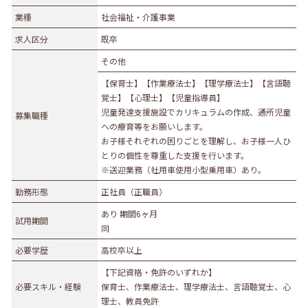
業種
業種
社会福祉・介護事業
農林水産業
建設業
求人区分
既卒
食品製造業
繊維・木材・紙製造業
その他
印刷業
広告業
【保育士】【作業療法士】【理学療法士】【言語聴
金属・機械製造業
その他の製造業
覚士】【心理士】【児童指導員】
電気・ガス・熱供給業
通信業・情報サービス業
児童発達支援施設でカリキュラムの作成、通所児童
募集職種
への療育等をお願いします。
マスコミ
運輸業
お子様それぞれの困りごとを理解し、お子様一人ひ
卸売・小売業
百貨店・スーパーマーケット
とりの個性を尊重した支援を行います。
※送迎業務（社用車使用小型乗用車）あり。
自動車販売・修理
衣服等身の回り品小売業
勤務形態
正社員（正職員）
医薬品小売業
娯楽業
あり 期間6ヶ月
教育・学習支援業
金融・保険業
試用期間
同
不動産業
宿泊業
必要学歴
高校卒以上
飲食サービス業
医療業
【下記資格・免許のいずれか】
その他サービス
生活関連サービス業
必要スキル・経験
保育士、作業療法士、理学療法士、言語聴覚士、心
理士、教員免許
社会福祉・介護事業
その他