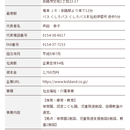
釧路市文苑1丁目22-17
電車 ＪＲ：釧路駅より車で12分
最寄駅
バス くしろバス くしろバス本社前停留所 徒歩5分
代表者名
芦田 泰子
代表電話番号
0154-38-6617
FAX番号
0154-37-7153
設立年月
平成9年7月
社員数
企業全体94名
資本金
2,700万円
企業URL
https://www.kidsland.co.jp/
業種
社会福祉・介護事業
【保育・療育・教育】
保育園、認定こども園、児童発達施設、各種教室の
事業内容
運営。
【拠点：保育園2施設、児童発達支援施設6施設、教
室1施設】