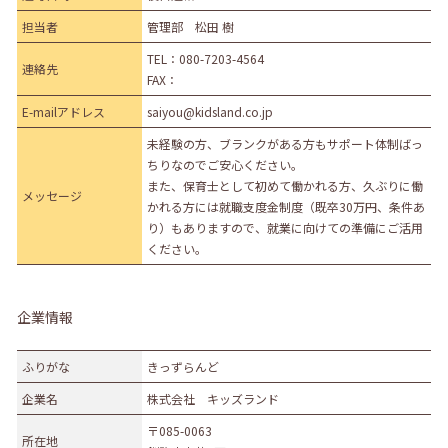
担当者
管理部 松田 樹
TEL：
080-7203-4564
連絡先
FAX：
E-mailアドレス
saiyou@kidsland.co.jp
未経験の方、ブランクがある方もサポート体制ばっ
ちりなのでご安心ください。
また、保育士として初めて働かれる方、久ぶりに働
メッセージ
かれる方には就職支度金制度（既卒30万円、条件あ
り）もありますので、就業に向けての準備にご活用
ください。
企業情報
ふりがな
きっずらんど
企業名
株式会社 キッズランド
〒085-0063
所在地