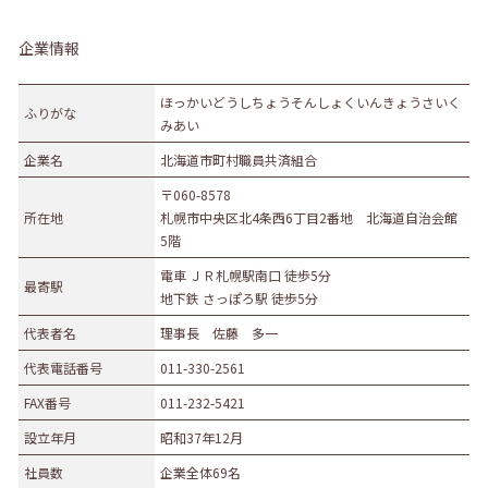
企業情報
ほっかいどうしちょうそんしょくいんきょうさいく
ふりがな
みあい
企業名
北海道市町村職員共済組合
〒060-8578
所在地
札幌市中央区北4条西6丁目2番地 北海道自治会館
5階
電車 ＪＲ札幌駅南口 徒歩5分
最寄駅
地下鉄 さっぽろ駅 徒歩5分
代表者名
理事長 佐藤 多一
代表電話番号
011-330-2561
FAX番号
011-232-5421
設立年月
昭和37年12月
社員数
企業全体69名