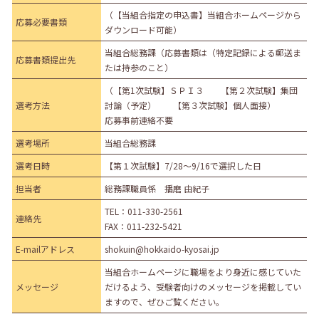
（【当組合指定の申込書】当組合ホームページから
応募必要書類
ダウンロード可能）
当組合総務課（応募書類は（特定記録による郵送ま
応募書類提出先
たは持参のこと）
（【第1次試験】ＳＰＩ３ 【第２次試験】集団
選考方法
討論（予定） 【第３次試験】個人面接）
応募事前連絡不要
選考場所
当組合総務課
選考日時
【第１次試験】7/28～9/16で選択した日
担当者
総務課職員係 播磨 由紀子
TEL：
011-330-2561
連絡先
FAX：011-232-5421
E-mailアドレス
shokuin@hokkaido-kyosai.jp
当組合ホームページに職場をより身近に感じていた
メッセージ
だけるよう、受験者向けのメッセージを掲載してい
ますので、ぜひご覧ください。