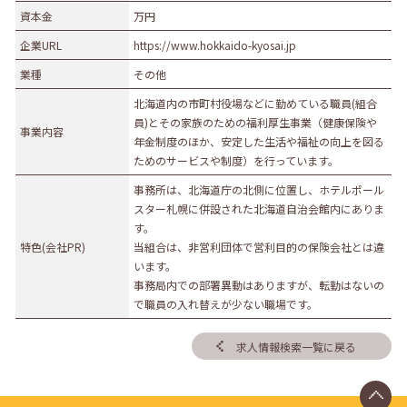
資本金
万円
企業URL
https://www.hokkaido-kyosai.jp
業種
その他
北海道内の市町村役場などに勤めている職員(組合
員)とその家族のための福利厚生事業（健康保険や
事業内容
年金制度のほか、安定した生活や福祉の向上を図る
ためのサービスや制度）を行っています。
事務所は、北海道庁の北側に位置し、ホテルポール
スター札幌に併設された北海道自治会館内にありま
す。
特色(会社PR)
当組合は、非営利団体で営利目的の保険会社とは違
います。
事務局内での部署異動はありますが、転勤はないの
で職員の入れ替えが少ない職場です。
求人情報検索一覧に戻る