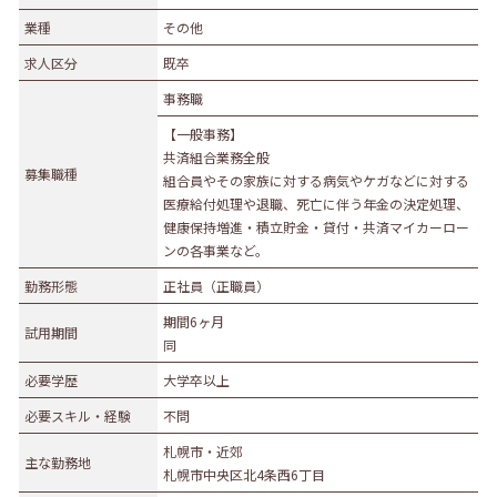
業種
業種
その他
農林水産業
建設業
求人区分
既卒
食品製造業
繊維・木材・紙製造業
事務職
印刷業
広告業
【一般事務】
金属・機械製造業
その他の製造業
共済組合業務全般
募集職種
電気・ガス・熱供給業
通信業・情報サービス業
組合員やその家族に対する病気やケガなどに対する
医療給付処理や退職、死亡に伴う年金の決定処理、
マスコミ
運輸業
健康保持増進・積立貯金・貸付・共済マイカーロー
卸売・小売業
百貨店・スーパーマーケット
ンの各事業など。
自動車販売・修理
衣服等身の回り品小売業
勤務形態
正社員（正職員）
医薬品小売業
娯楽業
期間6ヶ月
試用期間
同
教育・学習支援業
金融・保険業
必要学歴
大学卒以上
不動産業
宿泊業
必要スキル・経験
不問
飲食サービス業
医療業
札幌市・近郊
その他サービス
生活関連サービス業
主な勤務地
札幌市中央区北4条西6丁目
社会福祉・介護事業
その他