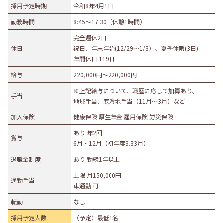
採用予定時期
令和8年4月1日
募集職種
勤務時間
8:45～17:30（休憩1時間）
事務職
総合職
販売職
営業職
技術職
完全週休2日
休日
祝日、年末年始(12/29～1/3）、夏季休暇(3日)
技能職
サービス職
その他
年間休日 119日
勤務形態
給与
220,000円〜220,000円
正社員（正職員）
契約
公務員
団体職員
※上記給与について、職歴に応じて加算あり。
手当
その他
地域手当、寒冷地手当（11月～3月）など
加入保険
健康保険 厚生年金 雇用保険 労災保険
勤務地
あり 年2回
賞与
札幌市・近郊
函館市・近郊
旭川市・近郊
6月・12月（初年度3.33月）
釧路市・近郊
帯広市・近郊
北見市・近郊
道外
退職金制度
あり 勤続1年以上
上限 月150,000円
通勤手当
車通勤 可
転勤
なし
採用予定人数
（予定）最低1名