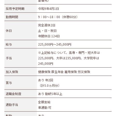
望優先）
募集職種
採用予定時期
令和9年4月1日
勤務時間
9：00～18：00（休憩60分）
事務職
総合職
販売職
営業職
技術職
完全週休2日
技能職
サービス職
その他
休日
土・日・祝日
勤務形態
年間休日 124日
給与
225,000円〜245,000円
正社員（正職員）
契約
公務員
団体職員
その他
※上記給与について、高専・専門・短大卒は
手当
225,000円、大卒は235,000円、大学院卒は
勤務地
245,000円
加入保険
札幌市・近郊
函館市・近郊
健康保険 厚生年金 雇用保険 労災保険
旭川市・近郊
釧路市・近郊
帯広市・近郊
北見市・近郊
道外
あり 年2回
賞与
（計5.0ヵ月分）
退職金制度
あり 勤続5年以上
全額支給
通勤手当
車通勤 可
転勤
あり