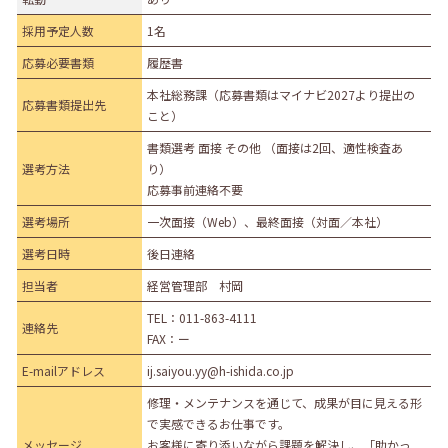
採用予定人数
1名
応募必要書類
履歴書
本社総務課（応募書類はマイナビ2027より提出の
応募書類提出先
こと）
書類選考 面接 その他 （面接は2回、適性検査あ
選考方法
り）
応募事前連絡不要
選考場所
一次面接（Web）、最終面接（対面／本社）
選考日時
後日連絡
担当者
経営管理部 村岡
TEL：
011-863-4111
連絡先
FAX：ー
E-mailアドレス
ij.saiyou.yy@h-ishida.co.jp
修理・メンテナンスを通じて、成果が目に見える形
で実感できるお仕事です。
メッセージ
お客様に寄り添いながら課題を解決し、「助かっ