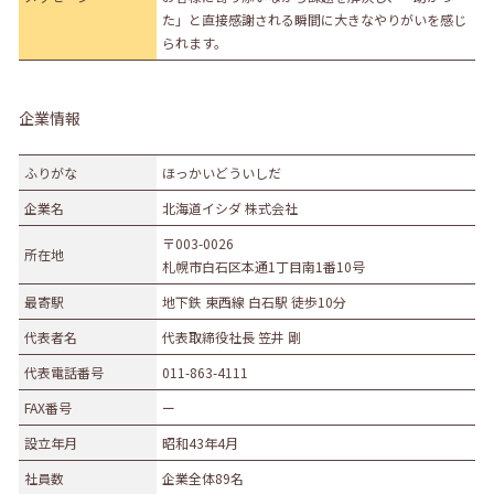
た」と直接感謝される瞬間に大きなやりがいを感じ
られます。
企業情報
ふりがな
ほっかいどういしだ
企業名
北海道イシダ 株式会社
〒003-0026
所在地
札幌市白石区本通1丁目南1番10号
最寄駅
地下鉄 東西線 白石駅 徒歩10分
代表者名
代表取締役社長 笠井 剛
代表電話番号
011-863-4111
FAX番号
ー
設立年月
昭和43年4月
社員数
企業全体89名