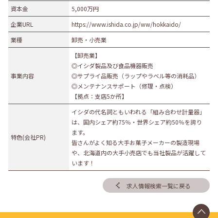
資本金
5,000万円
企業URL
https://www.ishida.co.jp/ww/hokkaido/
業種
卸売・小売業
【卸売業】
◎イシダ製品及び食品機器販売
事業内容
◎サプライ品販売（ラップやラベル等の消耗品）
◎メンテナンスサポート（修理・点検）
【拠点：支店5か所】
イシダの代名詞ともいわれる「組み合わせ計量器」
は、国内シェア約75％・世界シェア約50％を誇り
ます。
特色(会社PR)
皆さんがよく知る大手お菓子メーカーの製造現場
や、北海道内の大手小売店でも当社製品が活躍して
います！
求人情報検索一覧に戻る