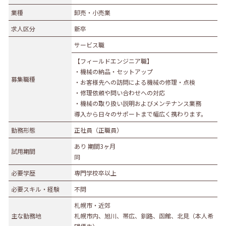
業種
業種
卸売・小売業
農林水産業
建設業
求人区分
新卒
食品製造業
繊維・木材・紙製造業
サービス職
印刷業
広告業
【フィールドエンジニア職】
金属・機械製造業
その他の製造業
・機械の納品・セットアップ
募集職種
電気・ガス・熱供給業
通信業・情報サービス業
・お客様先への訪問による機械の修理・点検
・修理依頼や問い合わせへの対応
マスコミ
運輸業
・機械の取り扱い説明およびメンテナンス業務
卸売・小売業
百貨店・スーパーマーケット
導入から日々のサポートまで幅広く携わります。
自動車販売・修理
衣服等身の回り品小売業
勤務形態
正社員（正職員）
医薬品小売業
娯楽業
あり 期間3ヶ月
試用期間
同
教育・学習支援業
金融・保険業
必要学歴
専門学校卒以上
不動産業
宿泊業
必要スキル・経験
不問
飲食サービス業
医療業
札幌市・近郊
その他サービス
生活関連サービス業
主な勤務地
札幌市内、旭川、帯広、釧路、函館、北見（本人希
社会福祉・介護事業
その他