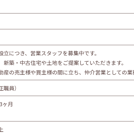
食品製造業
金属・機械製造業
情報サービス業
マスコミ
スーパーマーケット
自動車販売・修理
設立につき、営業スタッフを募集中です。
教育・学習支援業
、新築・中古住宅や土地をご提案していただきます。
飲食サービス業
動産の売主様や買主様の間に立ち、仲介営業としての業
サービス業
社会福祉・介護事業
正職員）
3ヶ月
営業職
技術職
技能職
サー
上