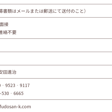
募書類はメールまたは郵送にて送付のこと）
 面接
連絡不要
安田進治
0‐9523‐9117
-530‐6665
fudosan-k.com