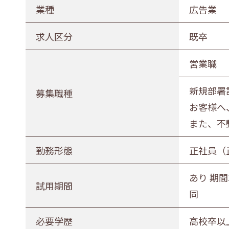
農林水産業
建設業
業種
広告業
印刷業
広告業
求人区分
既卒
電気・ガス・熱供給業
通信業・
営業職
卸売・小売業
百貨店・
新規部署
医薬品小売業
娯楽業
募集職種
お客様へ
不動産業
宿泊業
また、不
その他サービス
生活関連
勤務形態
正社員（
募集職種
あり 期間
試用期間
事務職
総合職
販売職
同
勤務形態
必要学歴
高校卒以