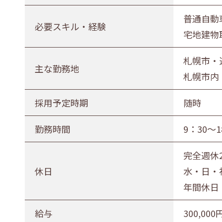
正社員（正職員）
契約
公務
普通自動
必要スキル・経験
宅地建物
勤務地
札幌市・近郊
函館市・近郊
札幌市・
主な勤務地
札幌市内
採用予定時期
随時
勤務時間
9：30～1
完全週休
休日
水・日・
年間休日 
給与
300,000