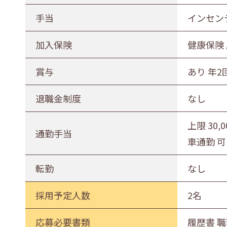
手当
インセン
加入保険
健康保険
賞与
あり 年2
退職金制度
なし
上限 30,
通勤手当
車通勤 可
転勤
なし
採用予定人数
2名
応募必要書類
履歴書 