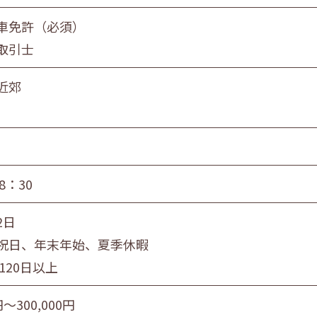
員
団体職員
その他
車免許（必須）
取引士
旭川市・近郊
釧路市・近郊
帯広市・
近郊
8：30
2日
祝日、年末年始、夏季休暇
120日以上
円〜300,000円