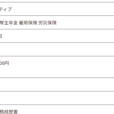
ティブ
 厚生年金 雇用保険 労災保険
回
000円
職務経歴書