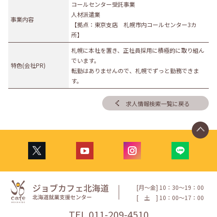
コールセンター受託事業
人材派遣業
事業内容
【拠点：東京支店 札幌市内コールセンター3カ
所】
札幌に本社を置き、正社員採用に積極的に取り組ん
でいます。
特色(会社PR)
転勤はありませんので、札幌でずっと勤務できま
す。
求人情報検索一覧に戻る
[月〜金] 10：30〜19：00
[
土
] 10：00〜17：00
TEL.
011-209-4510