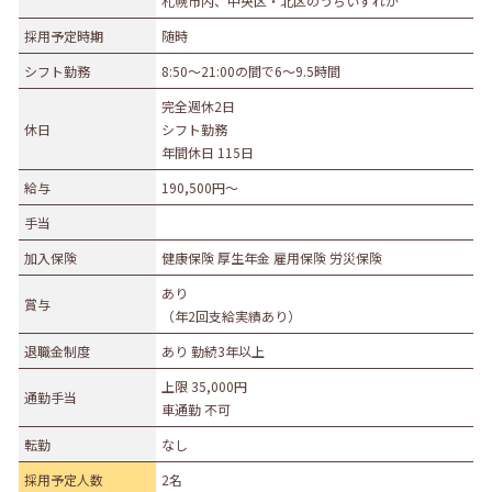
札幌市内、中央区・北区のうちいずれか
募集職種
採用予定時期
随時
シフト勤務
8:50～21:00の間で6～9.5時間
事務職
総合職
販売職
営業職
技術職
完全週休2日
技能職
サービス職
その他
休日
シフト勤務
勤務形態
年間休日 115日
給与
190,500円〜
正社員（正職員）
契約
公務員
団体職員
手当
その他
加入保険
健康保険 厚生年金 雇用保険 労災保険
勤務地
あり
賞与
札幌市・近郊
函館市・近郊
旭川市・近郊
（年2回支給実績あり）
釧路市・近郊
帯広市・近郊
北見市・近郊
道外
退職金制度
あり 勤続3年以上
上限 35,000円
通勤手当
車通勤 不可
転勤
なし
採用予定人数
2名