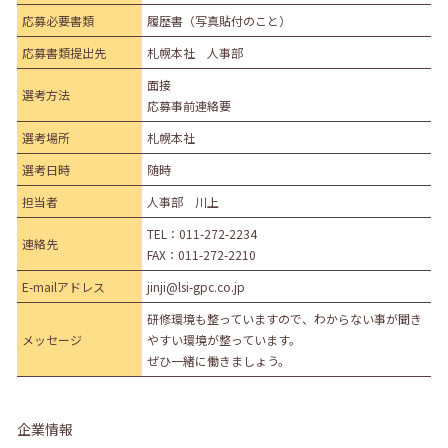
応募必要書類
履歴書（写真貼付のこと）
応募書類提出先
札幌本社 人事部
面接
選考方法
応募事前連絡要
選考場所
札幌本社
選考日時
随時
担当者
人事部 川上
TEL：
011-272-2234
連絡先
FAX：011-272-2210
E-mailアドレス
jinji@lsi-gpc.co.jp
研修環境も整っていますので、わからない事が聞き
メッセージ
やすい環境が整っています。
ぜひ一緒に働きましょう。
企業情報