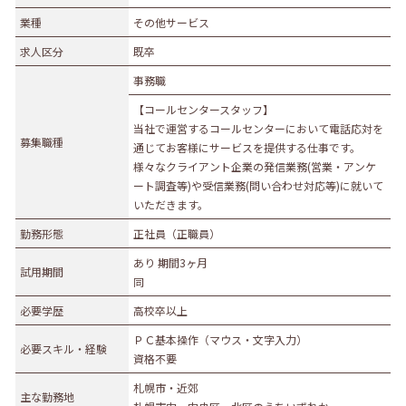
業種
業種
その他サービス
農林水産業
建設業
求人区分
既卒
食品製造業
繊維・木材・紙製造業
事務職
印刷業
広告業
【コールセンタースタッフ】
金属・機械製造業
その他の製造業
当社で運営するコールセンターにおいて電話応対を
募集職種
電気・ガス・熱供給業
通信業・情報サービス業
通じてお客様にサービスを提供する仕事です。
様々なクライアント企業の発信業務(営業・アンケ
マスコミ
運輸業
ート調査等)や受信業務(問い合わせ対応等)に就いて
卸売・小売業
百貨店・スーパーマーケット
いただきます。
自動車販売・修理
衣服等身の回り品小売業
勤務形態
正社員（正職員）
医薬品小売業
娯楽業
あり 期間3ヶ月
試用期間
同
教育・学習支援業
金融・保険業
必要学歴
高校卒以上
不動産業
宿泊業
ＰＣ基本操作（マウス・文字入力）
飲食サービス業
医療業
必要スキル・経験
資格不要
その他サービス
生活関連サービス業
札幌市・近郊
主な勤務地
社会福祉・介護事業
その他