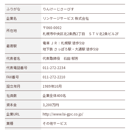
ふりがな
りんけーじさーびす
企業名
リンケージサービス 株式会社
〒060-0002
所在地
札幌市中央区北2条西2丁目 ＳＴＶ北2条ビル2F
電車 ＪＲ：札幌駅 徒歩5分
最寄駅
地下鉄 さっぽろ駅・大通駅 徒歩5分
代表者名
代表取締役 石田 郁芳
代表電話番号
011-272-2234
FAX番号
011-272-2210
設立年月
1989年10月
社員数
企業全体400名
資本金
3,200万円
企業URL
http://www.lsi-gpc.co.jp/
業種
その他サービス