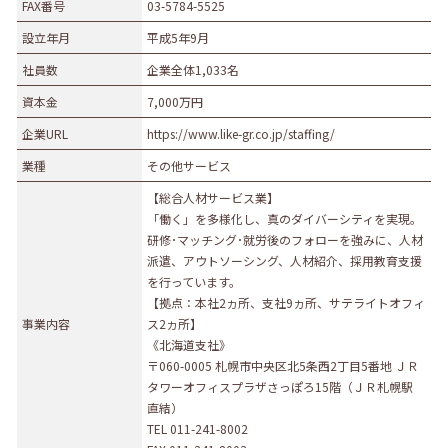
FAX番号
03-5784-5525
設立年月
平成5年9月
社員数
企業全体1,033名
資本金
7,000万円
企業URL
https://www.like-gr.co.jp/staffing/
業種
その他サービス
【総合人材サービス業】
「働く」を多様化し、真のダイバーシティを実現。
研修･マッチング･就労後のフォローを強みに、人材
派遣、アウトソーシング、人材紹介、採用教育支援
を行っています。
【拠点：本社2ヵ所、支社9ヵ所、サテライトオフィ
事業内容
ス2ヵ所】
《北海道支社》
〒060-0005 札幌市中央区北5条西2丁目5番地 ＪＲ
タワーオフィスプラザさっぽろ15階（ＪＲ札幌駅
直結）
TEL 011-241-8002