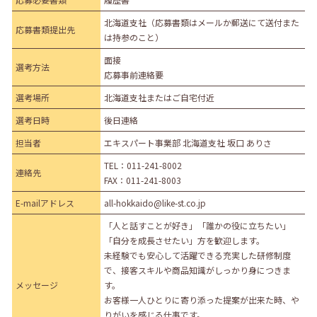
北海道支社（応募書類はメールか郵送にて送付また
応募書類提出先
は持参のこと）
面接
選考方法
応募事前連絡要
選考場所
北海道支社またはご自宅付近
選考日時
後日連絡
担当者
エキスパート事業部 北海道支社 坂口 ありさ
TEL：
011-241-8002
連絡先
FAX：011-241-8003
E-mailアドレス
all-hokkaido@like-st.co.jp
「人と話すことが好き」「誰かの役に立ちたい」
「自分を成長させたい」方を歓迎します。
未経験でも安心して活躍できる充実した研修制度
で、接客スキルや商品知識がしっかり身につきま
メッセージ
す。
お客様一人ひとりに寄り添った提案が出来た時、や
りがいを感じる仕事です。