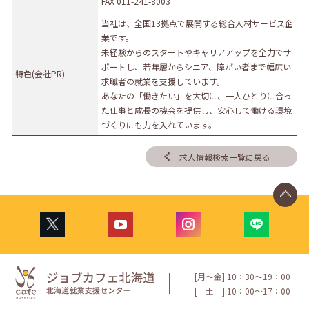
FAX 011-241-8003
当社は、全国13拠点で展開する総合人材サービス企
業です。
未経験からのスタートやキャリアアップを全力でサ
ポートし、若年層からシニア、障がい者まで幅広い
特色(会社PR)
求職者の就業を支援しています。
あなたの「働きたい」を大切に、一人ひとりに合っ
た仕事と成長の機会を提供し、安心して働ける環境
づくりにも力を入れています。
求人情報検索一覧に戻る
[月〜金] 10：30〜19：00
[
土
] 10：00〜17：00