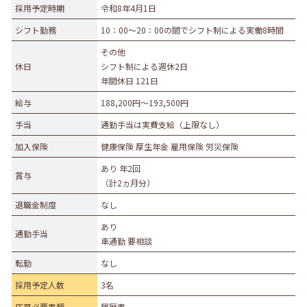
採用予定時期
令和8年4月1日
募集職種
シフト勤務
10：00～20：00の間でシフト制による実働8時間
事務職
総合職
販売職
営業職
技術職
その他
休日
シフト制による週休2日
技能職
サービス職
その他
年間休日 121日
勤務形態
給与
188,200円〜193,500円
正社員（正職員）
契約
公務員
団体職員
手当
通勤手当は実費支給（上限なし）
その他
加入保険
健康保険 厚生年金 雇用保険 労災保険
勤務地
あり 年2回
賞与
（計2ヵ月分）
札幌市・近郊
函館市・近郊
旭川市・近郊
退職金制度
なし
釧路市・近郊
帯広市・近郊
北見市・近郊
道外
あり
通勤手当
車通勤 要相談
転勤
なし
採用予定人数
3名
応募必要書類
履歴書