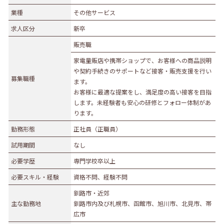
業種
業種
その他サービス
農林水産業
建設業
求人区分
新卒
食品製造業
繊維・木材・紙製造業
販売職
印刷業
広告業
家電量販店や携帯ショップで、お客様への商品説明
金属・機械製造業
その他の製造業
や契約手続きのサポートなど接客・販売支援を行い
募集職種
電気・ガス・熱供給業
通信業・情報サービス業
ます。
お客様に最適な提案をし、満足度の高い接客を目指
マスコミ
運輸業
します。未経験者も安心の研修とフォロー体制があ
卸売・小売業
百貨店・スーパーマーケット
ります。
自動車販売・修理
衣服等身の回り品小売業
勤務形態
正社員（正職員）
医薬品小売業
娯楽業
試用期間
なし
教育・学習支援業
金融・保険業
必要学歴
専門学校卒以上
不動産業
宿泊業
必要スキル・経験
資格不問、経験不問
飲食サービス業
医療業
釧路市・近郊
主な勤務地
釧路市内及び札幌市、函館市、旭川市、北見市、帯
その他サービス
生活関連サービス業
広市
社会福祉・介護事業
その他