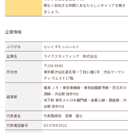
明るく前向きな仲間とあなたらしいキャリアを築き
ましょう。
企業情報
ふりがな
らいくすたっふぃんぐ
企業名
ライクスタッフィング 株式会社
〒150-0043
所在地
東京都渋谷区道玄坂一丁目12番1号 渋谷マークシ
ティ ウェスト17階
電車 ＪＲ・東急東横線・東急田園都市線・京王井の
頭線：渋谷駅 徒歩5分
最寄駅
地下鉄 東京メトロ半蔵門線・副都心線・銀座線：渋
谷駅 徒歩5分
代表者名
代表取締役 宮郷 剛士
代表電話番号
03-5784-5522