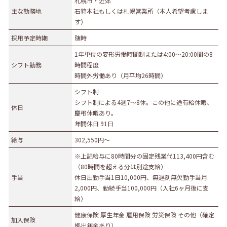
札幌市・近郊
主な勤務地
石狩本社もしくは札幌営業所（本人希望考慮しま
募集職種
す）
事務職
総合職
販売職
営業職
技術職
採用予定時期
随時
技能職
サービス職
その他
1年単位の変形労働時間制または4:00〜20:00間の8
シフト勤務
時間程度
勤務形態
時間外労働あり（月平均26時間）
正社員（正職員）
契約
公務員
団体職員
シフト制
シフト制による4週7〜8休。この他に途有給休暇、
その他
休日
慶弔休暇あり。
勤務地
年間休日 91日
給与
302,550円〜
札幌市・近郊
函館市・近郊
旭川市・近郊
釧路市・近郊
帯広市・近郊
※上記給与に80時間分の固定残業代113,400円含む
北見市・近郊
道外
（80時間を超える分は別途支給）
手当
休日出勤手当1日10,000円、無遅刻無欠勤手当月
2,000円、勤続手当100,000円（入社6ヶ月後に支
給）
健康保険 厚生年金 雇用保険 労災保険 その他（確定
加入保険
拠出年金あり）