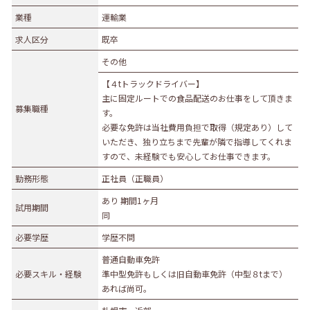
業種
業種
運輸業
農林水産業
建設業
求人区分
既卒
食品製造業
繊維・木材・紙製造業
その他
印刷業
広告業
【４tトラックドライバー】
金属・機械製造業
その他の製造業
主に固定ルートでの食品配送のお仕事をして頂きま
募集職種
電気・ガス・熱供給業
通信業・情報サービス業
す。
必要な免許は当社費用負担で取得（規定あり）して
マスコミ
運輸業
いただき、独り立ちまで先輩が隣で指導してくれま
卸売・小売業
百貨店・スーパーマーケット
すので、未経験でも安心してお仕事できます。
自動車販売・修理
衣服等身の回り品小売業
勤務形態
正社員（正職員）
医薬品小売業
娯楽業
あり 期間1ヶ月
試用期間
同
教育・学習支援業
金融・保険業
必要学歴
学歴不問
不動産業
宿泊業
普通自動車免許
飲食サービス業
医療業
必要スキル・経験
準中型免許もしくは旧自動車免許（中型８tまで）
その他サービス
生活関連サービス業
あれば尚可。
社会福祉・介護事業
その他