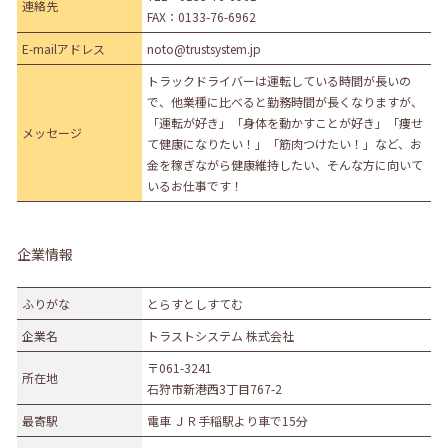
連絡先
FAX：0133-76-6962
E-mailアドレス
noto@trustsystem.jp
トラックドライバーは運転している時間が長いの
で、他業種に比べると勤務時間が長くなりますが、
「運転が好き」「身体を動かすことが好き」「痩せ
メッセージ
て健康になりたい！」「筋肉つけたい！」など、お
金を稼ぎながら健康維持したい、そんな方に向いて
いるお仕事です！
企業情報
ふりがな
とらすとしすてむ
企業名
トラストシステム 株式会社
〒061-3241
所在地
石狩市新港西3丁目767-2
最寄駅
電車 ＪＲ手稲駅より車で15分