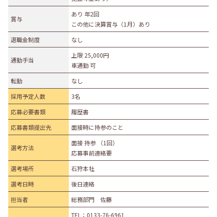
あり 年2回
賞与
この他に決算賞与（1月）あり
退職金制度
なし
上限 25,000円
通勤手当
車通勤 可
転勤
なし
採用予定人数
3名
応募必要書類
履歴書
応募書類提出先
面接時に持参のこと
面接 持参 （1回）
選考方法
応募事前連絡要
選考場所
石狩本社
選考日時
後日連絡
担当者
総務部門 佐藤
TEL：
0133-76-6961