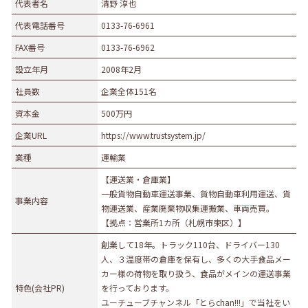
代表者名
清野 淳也
代表電話番号
0133-76-6961
FAX番号
0133-76-6962
設立年月
2008年2月
社員数
企業全体151名
資本金
500万円
企業URL
https://www.trustsystem.jp/
業種
運輸業
【運送業・倉庫業】
一般貨物自動車運送事業、貨物自動車利用運送、貨
事業内容
物運送業、産業廃棄物収集運搬業、車両売買。
【拠点：営業所1カ所（札幌市東区）】
創業して18年。トラック110台、ドライバー130
人、３温度帯の倉庫を保有し、多くの大手食品メー
カー様の荷物を取り扱う、食品がメインの運送事業
特色(会社PR)
を行っております。
ユーチューブチャンネル「とらchan!!!」で当社をい