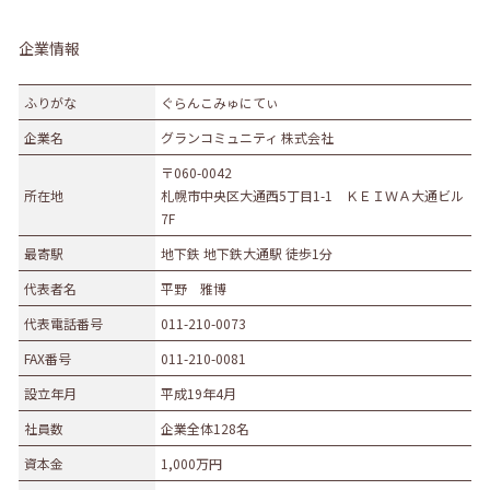
企業情報
ふりがな
ぐらんこみゅにてぃ
企業名
グランコミュニティ 株式会社
〒060-0042
所在地
札幌市中央区大通西5丁目1-1 ＫＥＩＷＡ大通ビル
7F
最寄駅
地下鉄 地下鉄大通駅 徒歩1分
代表者名
平野 雅博
代表電話番号
011-210-0073
FAX番号
011-210-0081
設立年月
平成19年4月
社員数
企業全体128名
資本金
1,000万円