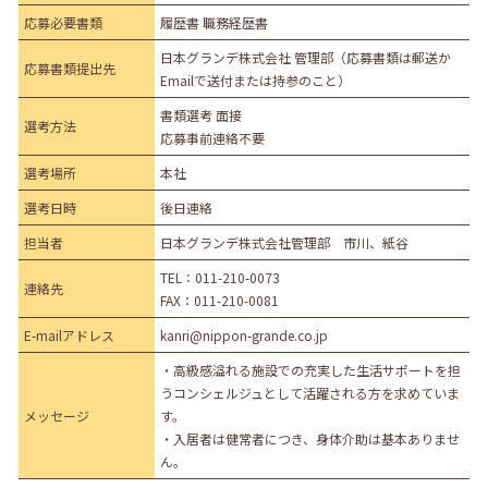
応募必要書類
履歴書 職務経歴書
日本グランデ株式会社 管理部（応募書類は郵送か
応募書類提出先
Emailで送付または持参のこと）
書類選考 面接
選考方法
応募事前連絡不要
選考場所
本社
選考日時
後日連絡
担当者
日本グランデ株式会社管理部 市川、紙谷
TEL：
011-210-0073
連絡先
FAX：011-210-0081
E-mailアドレス
kanri@nippon-grande.co.jp
・高級感溢れる施設での充実した生活サポートを担
うコンシェルジュとして活躍される方を求めていま
メッセージ
す。
・入居者は健常者につき、身体介助は基本ありませ
ん。