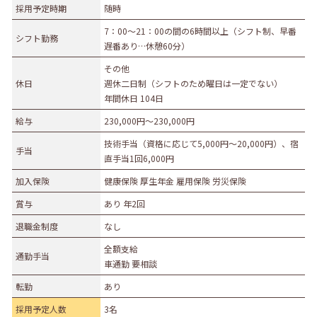
採用予定時期
随時
募集職種
7：00～21：00の間の6時間以上（シフト制、早番
シフト勤務
遅番あり…休憩60分）
事務職
総合職
販売職
営業職
技術職
その他
技能職
サービス職
その他
休日
週休二日制（シフトのため曜日は一定でない）
勤務形態
年間休日 104日
給与
230,000円〜230,000円
正社員（正職員）
契約
公務員
団体職員
その他
技術手当（資格に応じて5,000円～20,000円）、宿
手当
直手当1回6,000円
勤務地
加入保険
健康保険 厚生年金 雇用保険 労災保険
札幌市・近郊
函館市・近郊
旭川市・近郊
賞与
あり 年2回
釧路市・近郊
帯広市・近郊
北見市・近郊
道外
退職金制度
なし
全額支給
通勤手当
車通勤 要相談
転勤
あり
採用予定人数
3名