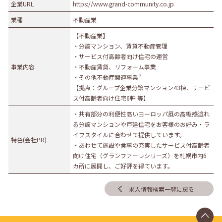
企業URL
https://www.grand-community.co.jp
業種
不動産業
【不動産業】
・分譲マンション、賃貸不動産管理
・サービス付高齢者向け住宅の運営
事業内容
・不動産賃貸、リフォーム事業
・その他不動産関連事業"
【拠点：グループ企業分譲マンション43棟、サービ
ス付高齢者向け住宅6軒 等】
・共有部分の利便性高いヨーロッパ風の高級感溢れ
る分譲マンションや戸建住宅をお客様のお好み・ラ
イフスタイルに合わせて提供しています。
特色(会社PR)
・あわせて施設や食事の充実したサービス付高齢者
向け住宅（グランファーレシリーズ）を札幌市内6
カ所に展開し、ご好評を得ています。
求人情報検索一覧に戻る