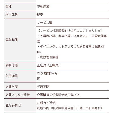
業種
業種
不動産業
農林水産業
建設業
求人区分
既卒
食品製造業
繊維・木材・紙製造業
サービス職
印刷業
広告業
【サービス付高齢者向け住宅のコンシェルジュ】
金属・機械製造業
その他の製造業
・入居者相談、家族相談、来客対応。・施設管理業
募集職種
電気・ガス・熱供給業
通信業・情報サービス業
務
・ダイニングレストランでの入居者食事の配膳補
マスコミ
運輸業
助。
卸売・小売業
百貨店・スーパーマーケット
・施設管理業務
自動車販売・修理
衣服等身の回り品小売業
勤務形態
正社員（正職員）
医薬品小売業
娯楽業
あり 期間3ヶ月
試用期間
同
教育・学習支援業
金融・保険業
必要学歴
学歴不問
不動産業
宿泊業
必要スキル・経験
介護職員初任者研修修了者以上
飲食サービス業
医療業
札幌市・近郊
その他サービス
生活関連サービス業
主な勤務地
札幌市内（中央区中島公園、山鼻、白石区菊水）
社会福祉・介護事業
その他