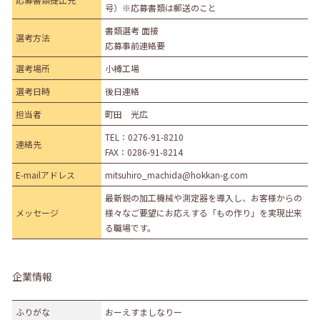
号）※応募書類は郵送のこと
書類選考 面接
選考方法
応募事前連絡要
選考場所
小樽工場
選考日時
後日連絡
担当者
町田 光広
TEL：
0276-91-8210
連絡先
FAX：0286-91-8214
E-mailアドレス
mitsuhiro_machida@hokkan-g.com
最新鋭の加工機械や測定器を導入し、お客様からの
メッセージ
様々なご要望にお応えする「もの作り」を実現出来
る職場です。
企業情報
ふりがな
おーえすましなりー