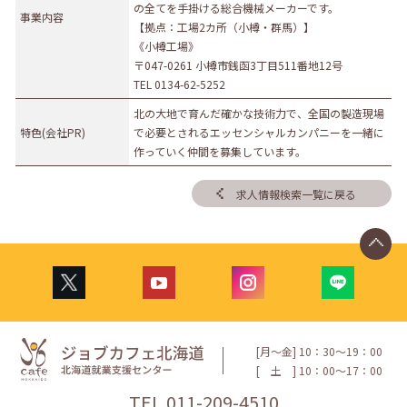
の全てを手掛ける総合機械メーカーです。
事業内容
【拠点：工場2カ所（小樽・群馬）】
《小樽工場》
〒047-0261 小樽市銭函3丁目511番地12号
TEL 0134-62-5252
北の大地で育んだ確かな技術力で、全国の製造現場
特色(会社PR)
で必要とされるエッセンシャルカンパニーを一緒に
作っていく仲間を募集しています。
求人情報検索一覧に戻る
[月〜金] 10：30〜19：00
[
土
] 10：00〜17：00
TEL.
011-209-4510