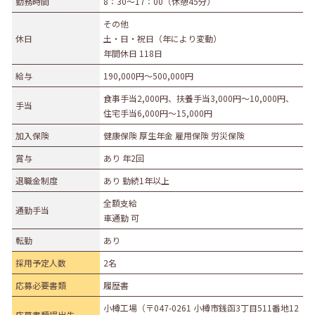
勤務時間
8：30～17：00（休憩45分）
募集職種
その他
休日
土・日・祝日（年により変動）
事務職
総合職
販売職
営業職
技術職
年間休日 118日
技能職
サービス職
その他
給与
190,000円〜500,000円
勤務形態
食事手当2,000円、扶養手当3,000円～10,000円、
手当
住宅手当6,000円～15,000円
正社員（正職員）
契約
公務員
団体職員
加入保険
健康保険 厚生年金 雇用保険 労災保険
その他
賞与
あり 年2回
勤務地
退職金制度
あり 勤続1年以上
札幌市・近郊
函館市・近郊
旭川市・近郊
全額支給
通勤手当
釧路市・近郊
帯広市・近郊
北見市・近郊
道外
車通勤 可
転勤
あり
採用予定人数
2名
応募必要書類
履歴書
小樽工場（〒047-0261 小樽市銭函3丁目511番地12
応募書類提出先