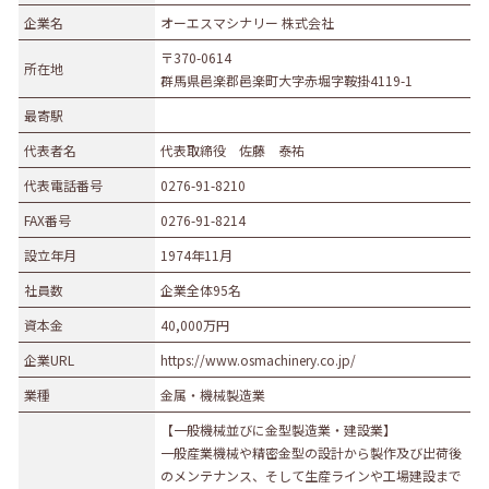
企業名
オーエスマシナリー 株式会社
〒370-0614
所在地
群馬県邑楽郡邑楽町大字赤堀字鞍掛4119-1
最寄駅
代表者名
代表取締役 佐藤 泰祐
代表電話番号
0276-91-8210
FAX番号
0276-91-8214
設立年月
1974年11月
社員数
企業全体95名
資本金
40,000万円
企業URL
https://www.osmachinery.co.jp/
業種
金属・機械製造業
【一般機械並びに金型製造業・建設業】
一般産業機械や精密金型の設計から製作及び出荷後
のメンテナンス、そして生産ラインや工場建設まで