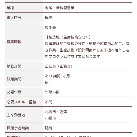
業種
業種
金属・機械製造業
農林水産業
建設業
求人区分
既卒
食品製造業
繊維・木材・紙製造業
技能職
印刷業
広告業
【製造職（生産技術含む）】
金属・機械製造業
その他の製造業
募集職種
製造職は加工機械の操作・監視や直接部品加工、磨
電気・ガス・熱供給業
通信業・情報サービス業
き作業、生産技術は設計図面から加工機へ落とし込
むプログラム作成作業となります。
マスコミ
運輸業
勤務形態
正社員（正職員）
卸売・小売業
百貨店・スーパーマーケット
あり 期間6ヶ月
自動車販売・修理
衣服等身の回り品小売業
試用期間
同
医薬品小売業
娯楽業
必要学歴
学歴不問
教育・学習支援業
金融・保険業
必要スキル・経験
不問
不動産業
宿泊業
札幌市・近郊
主な勤務地
飲食サービス業
医療業
小樽市
その他サービス
生活関連サービス業
採用予定時期
随時
社会福祉・介護事業
その他