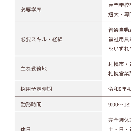
専門学校
正社員（正職員）
契約
公務
必要学歴
短大・専
勤務地
普通自動
札幌市・近郊
函館市・近郊
必要スキル・経験
福祉用具
※いずれ
札幌市・
主な勤務地
札幌営業所
採用予定時期
令和9年4
勤務時間
9:00～1
完全週休
休日
土・日・