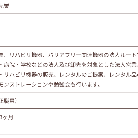
食品製造業
売業
金属・機械製造業
情報サービス業
マスコミ
スーパーマーケット
自動車販売・修理
具、リハビリ機器、バリアフリー関連機器の法人ルート
教育・学習支援業
・病院・学校などの法人及び卸先を対象とした法人営業
飲食サービス業
・リハビリ機器の販売、レンタルのご提案、レンタル品
サービス業
社会福祉・介護事業
モンストレーションや勉強会も行います。
正職員）
営業職
技術職
技能職
サー
3ヶ月