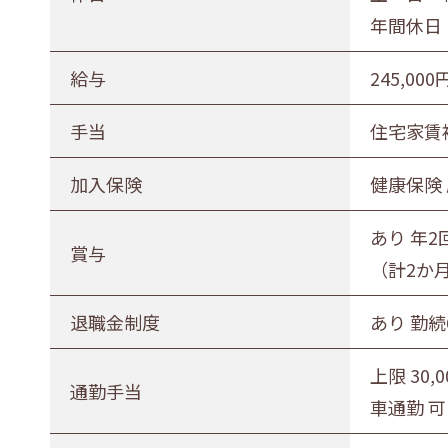
年間休日 
給与
245,000
手当
住宅家賃補
加入保険
健康保険
あり 年2
賞与
（計2か
退職金制度
あり 勤
上限 30,
通勤手当
車通勤 可