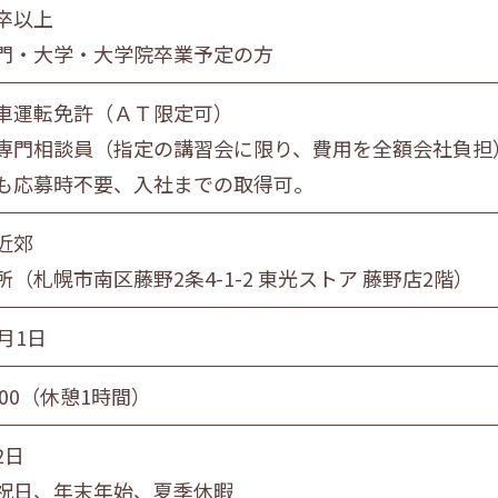
卒以上
員
団体職員
その他
門・大学・大学院卒業予定の方
車運転免許（ＡＴ限定可）
旭川市・近郊
釧路市・近郊
帯広市・
専門相談員（指定の講習会に限り、費用を全額会社負担
も応募時不要、入社までの取得可。
近郊
（札幌市南区藤野2条4-1-2 東光ストア 藤野店2階）
月1日
8:00（休憩1時間）
2日
祝日、年末年始、夏季休暇