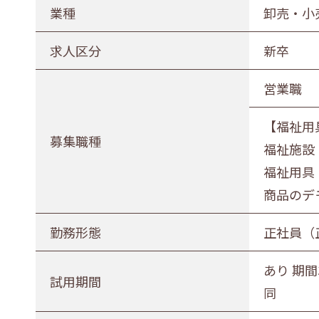
農林水産業
建設業
業種
卸売・小
印刷業
広告業
求人区分
新卒
電気・ガス・熱供給業
通信業・
営業職
卸売・小売業
百貨店・
【福祉用
医薬品小売業
娯楽業
募集職種
福祉施設
不動産業
宿泊業
福祉用具
その他サービス
生活関連
商品のデ
募集職種
勤務形態
正社員（
事務職
総合職
販売職
あり 期間
試用期間
同
勤務形態