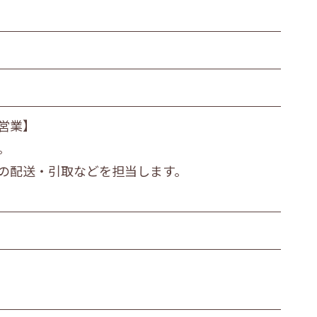
繊維・木材・紙製造業
その他の製造業
運輸業
衣服等身の回り品小売業
営業】
金融・保険業
。
医療業
の配送・引取などを担当します。
その他
ビス職
その他