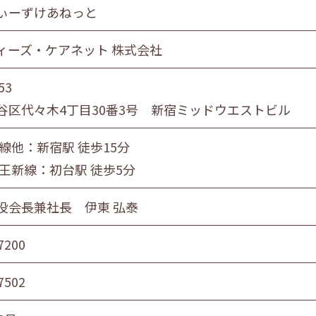
ぃーずけあねっと
ィーズ・ケアネット 株式会社
53
谷区代々木4丁目30番3号 新宿ミッドウエストビル
線他：新宿駅 徒歩15分
京王新線：初台駅 徒歩5分
役会長兼社長 伊東 弘泰
7200
7502