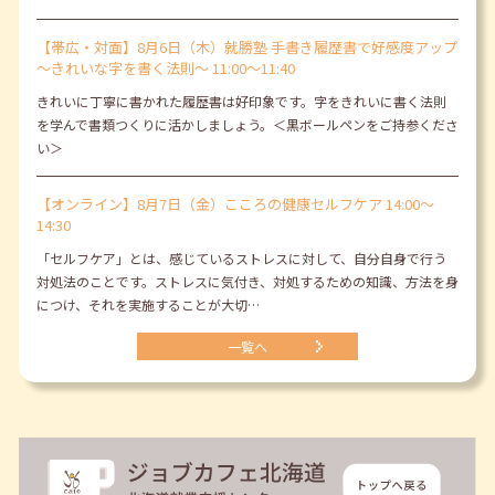
【帯広・対面】8月6日（木）就勝塾 手書き履歴書で好感度アップ
～きれいな字を書く法則～ 11:00～11:40
きれいに丁寧に書かれた履歴書は好印象です。字をきれいに書く法則
を学んで書類つくりに活かしましょう。＜黒ボールペンをご持参くださ
い＞
【オンライン】8月7日（金）こころの健康セルフケア 14:00～
14:30
「セルフケア」とは、感じているストレスに対して、自分自身で行う
対処法のことです。ストレスに気付き、対処するための知識、方法を身
につけ、それを実施することが大切…
一覧へ