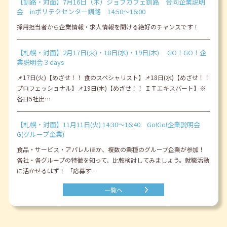
【釧路・対面】7月16日（木）ジョブカフェ釧路 合同企業説明
会 inポリテクセンター釧路 14:50～16:00
採用担当者から企業情報・求人情報を聞ける絶好のチャンスです！
【札幌・対面】2月17日(火)・18日(水)・19日(木) GO！GO！企
業説明会３days
📌17日(火)【めざせ！！ 食のスペシャリスト】📌18日(水)【めざせ！！
プロフェッショナル】📌19日(木)【めざせ！！ ＩＴエキスパート】※
各日5社出…
【札幌・対面】11月11日(火) 14:30～16:40 Go!Go!企業説明会
G(グループ企業)
食品・サービス・アパレルほか、複数の業種のグループ企業が参加！
各社・各グループの特徴を知って、比較検討してみましょう。就職活動
に活かせるはず！ 「応募す…
一覧へ