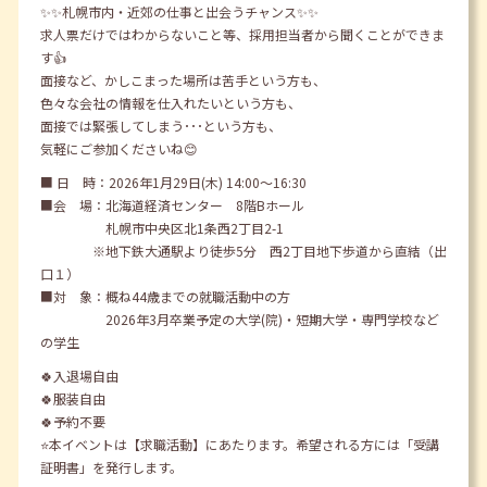
✨✨札幌市内・近郊の仕事と出会うチャンス✨✨
求人票だけではわからないこと等、採用担当者から聞くことができま
す👍
面接など、かしこまった場所は苦手という方も、
色々な会社の情報を仕入れたいという方も、
面接では緊張してしまう･･･という方も、
気軽にご参加くださいね😊
■ 日 時：2026年1月29日(木) 14:00～16:30
■会 場：北海道経済センター 8階Bホール
札幌市中央区北1条西2丁目2-1
※地下鉄大通駅より徒歩5分 西2丁目地下歩道から直結（出
口１）
■対 象：概ね44歳までの就職活動中の方
2026年3月卒業予定の大学(院)・短期大学・専門学校など
の学生
🍀入退場自由
🍀服装自由
🍀予約不要
⭐本イベントは【求職活動】にあたります。希望される方には「受講
証明書」を発行します。