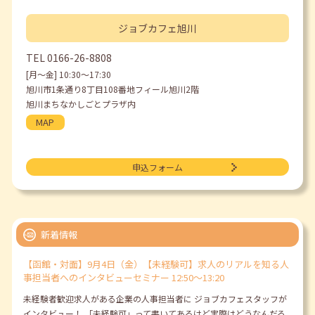
ジョブカフェ
旭川
TEL
0166-26-8808
[月〜金] 10:30〜17:30
旭川市1条通り8丁目108番地フィール旭川2階
旭川まちなかしごとプラザ内
MAP
申込フォーム
新着情報
【函館・対面】9月4日（金）【未経験可】求人のリアルを知る人
事担当者へのインタビューセミナー 12:50～13:20
未経験者歓迎求人がある企業の人事担当者に ジョブカフェスタッフが
インタビュー！ 「未経験可」って書いてあるけど実際はどうなんだろ