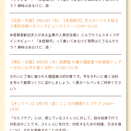
う？ 興味はあるけど、直…
【北見・対面】9月16日（水）【未経験可】求人のリアルを知る
人事担当者へのインタビューセミナー 12:40～13:20
未経験者歓迎求人がある企業の人事担当者に ジョブカフェスタッフが
インタビュー！ 「未経験可」って書いてあるけど実際はどうなんだろ
う？ 興味はあるけど、直…
【帯広・対面】8月6日（木）就勝塾 手書き履歴書で好感度アップ
～きれいな字を書く法則～ 11:00～11:40
きれいに丁寧に書かれた履歴書は好印象です。字をきれいに書く法則
を学んで書類つくりに活かしましょう。＜黒ボールペンをご持参くださ
い＞
【オンライン】8月7日（金）こころの健康セルフケア 14:00～
14:30
「セルフケア」とは、感じているストレスに対して、自分自身で行う
対処法のことです。ストレスに気付き、対処するための知識、方法を身
につけ、それを実施することが大切…