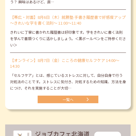
う？ 興味はあるけど、直…
【帯広・対面】8月6日（木）就勝塾 手書き履歴書で好感度アップ
～きれいな字を書く法則～ 11:00～11:40
きれいに丁寧に書かれた履歴書は好印象です。字をきれいに書く法則
を学んで書類つくりに活かしましょう。＜黒ボールペンをご持参くださ
い＞
【オンライン】8月7日（金）こころの健康セルフケア 14:00～
14:30
「セルフケア」とは、感じているストレスに対して、自分自身で行う
対処法のことです。ストレスに気付き、対処するための知識、方法を身
につけ、それを実施することが大切…
一覧へ