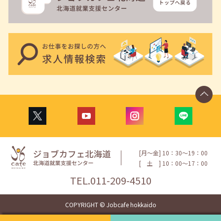
[月〜金] 10：30〜19：00
[
土
] 10：00〜17：00
TEL.
011-209-4510
COPYRIGHT © Jobcafe hokkaido