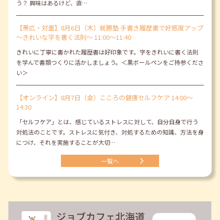
う？ 興味はあるけど、直…
【帯広・対面】8月6日（木）就勝塾 手書き履歴書で好感度アップ
～きれいな字を書く法則～ 11:00～11:40
きれいに丁寧に書かれた履歴書は好印象です。字をきれいに書く法則
を学んで書類つくりに活かしましょう。＜黒ボールペンをご持参くださ
い＞
【オンライン】8月7日（金）こころの健康セルフケア 14:00～
14:30
「セルフケア」とは、感じているストレスに対して、自分自身で行う
対処法のことです。ストレスに気付き、対処するための知識、方法を身
につけ、それを実施することが大切…
一覧へ