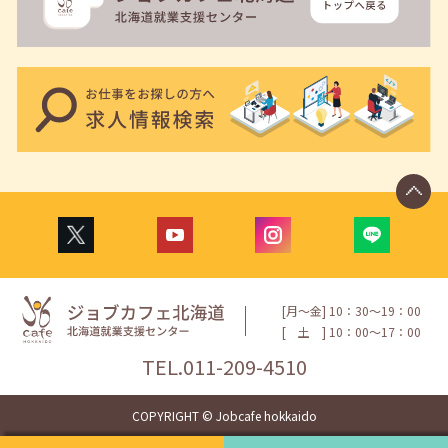
[月〜金] 10：30〜19：00
[
土
] 10：00〜17：00
TEL.
011-209-4510
COPYRIGHT © Jobcafe hokkaido