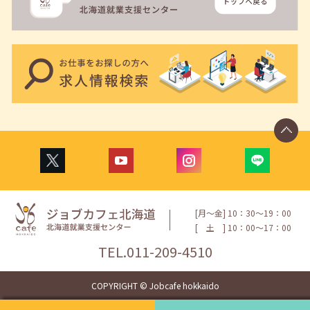
[月〜金] 10：30〜19：00
[
土
] 10：00〜17：00
TEL.
011-209-4510
COPYRIGHT © Jobcafe hokkaido