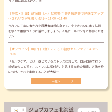
う？ 興味はあるけど、直…
【帯広・対面】8月6日（木）就勝塾 手書き履歴書で好感度アップ
～きれいな字を書く法則～ 11:00～11:40
きれいに丁寧に書かれた履歴書は好印象です。字をきれいに書く法則
を学んで書類つくりに活かしましょう。＜黒ボールペンをご持参くださ
い＞
【オンライン】8月7日（金）こころの健康セルフケア 14:00～
14:30
「セルフケア」とは、感じているストレスに対して、自分自身で行う
対処法のことです。ストレスに気付き、対処するための知識、方法を身
につけ、それを実施することが大切…
一覧へ