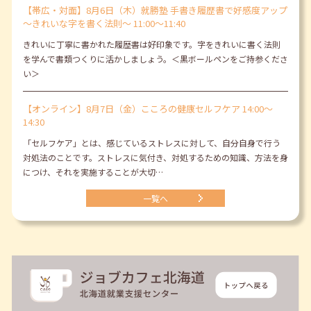
【帯広・対面】8月6日（木）就勝塾 手書き履歴書で好感度アップ
～きれいな字を書く法則～ 11:00～11:40
きれいに丁寧に書かれた履歴書は好印象です。字をきれいに書く法則
を学んで書類つくりに活かしましょう。＜黒ボールペンをご持参くださ
い＞
【オンライン】8月7日（金）こころの健康セルフケア 14:00～
14:30
「セルフケア」とは、感じているストレスに対して、自分自身で行う
対処法のことです。ストレスに気付き、対処するための知識、方法を身
につけ、それを実施することが大切…
一覧へ